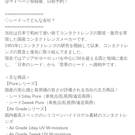
③マイページ登録後、日程予約！
================
◇シードってどんな会社？
================
当社は日本で初めて使い捨てコンタクトレンズの製造・販売を実
現した国産コンタクトレンズメーカーです。
1951年にコンタクトレンズの研究を開始して以来、コンタクトレ
ンズの普及と進化に取り組んできました。
現在ではアジアやヨーロッパを中心に50を超える国と地域に進出
し、「日本のシード」から「世界のシード」へ挑戦中です。
＜主な商品＞
【Pureシリーズ】
国産の安心感と装用感の良さが評価される当社の主力商品！
・シード1day Pure（単焦点/乱視用/遠近両用）
・シード2week Pure（単焦点/乱視用/遠近両用）
【Air Gradeシリーズ】
国内最高スペックのシリコーンハイドロゲル素材のコンタクトレ
ンズ
・Air Grade 1day UV W-moisture
・Air Grade 2week UV W-moisture