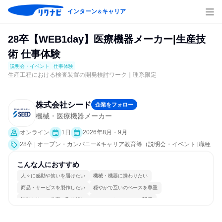
インターン
キャリア
＆
28卒【WEB1day】医療機器メーカー|生産技
術 仕事体験
説明会・イベント
仕事体験
生産工程における検査装置の開発検討ワーク｜理系限定
株式会社シード
企業をフォロー
機械・医療機器メーカー
オンライン
1日
2026年8月・9月
28卒 | オープン・カンパニー&キャリア教育等（説明会・イベント [職種
研究、会社説明会、業界研究]、仕事体験）
こんな人におすすめ
人々に感動や笑いを届けたい
機械・機器に携わりたい
商品・サービスを製作したい
穏やかで互いのペースを尊重
情熱を持って仕事に取り組む
コミュニケーションが活発
多様な職種の人と関われる
明確な目標を追いかける
若手が裁量を持てる環境