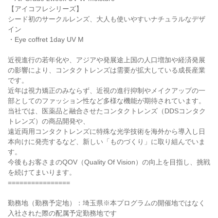
【アイコフレシリーズ】
シード初のサークルレンズ、大人も使いやすいナチュラルなデザ
イン
・Eye coffret 1day UV M
近視進行の若年化や、アジアや発展途上国の人口増加や経済発展
の影響により、コンタクトレンズは需要が拡大している成長産業
です。
近年は視力矯正のみならず、近視の進行抑制やメイクアップの一
部としてのファッション性など多様な機能が期待されています。
当社では、医薬品と融合させたコンタクトレンズ（DDSコンタク
トレンズ）の商品開発や、
遠近両用コンタクトレンズに特殊な光学技術を海外から導入し日
本向けに発売するなど、新しい「ものづくり」に取り組んでいま
す。
今後もお客さまのQOV（Quality Of Vision）の向上を目指し、挑戦
を続けてまいります。
================
勤務地（勤務予定地）：埼玉県※本プログラムの開催地ではなく
入社された際の配属予定勤務地です