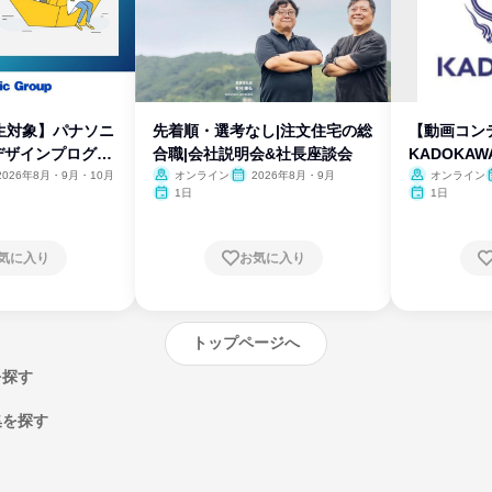
生対象】パナソニ
先着順・選考なし|注文住宅の総
【動画コン
デザインプログラ
合職|会社説明会&社長座談会
KADOKA
2026年8月・9月・10月
オンライン
2026年8月・9月
オンライン
1日
1日
気に入り
お気に入り
トップページへ
を探す
集を探す