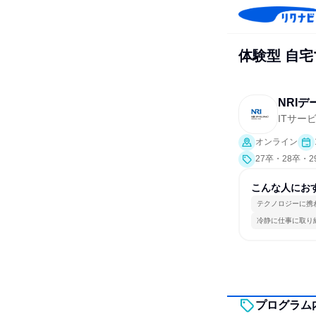
体験型 自宅
NRI
ITサー
オンライン
27卒・28卒・
こんな人にお
テクノロジーに携
冷静に仕事に取り
プログラム