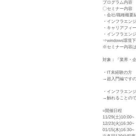
プログラム内容
〇セミナー内容
・会社/職種概要
・インフラエン
・キャリアフィ
・インフラエンジ
⇒windows環
※セミナー内容
対象：『業界・
・IT未経験の方
→超入門編です
・インフラエン
→触れることの
○開催日程
11/29(土)10:00~
12/23(火)16:30~
01/15(木)16:30~