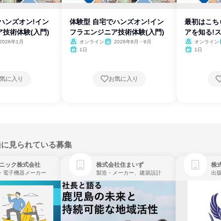
ハンズオン!イン
体験型 自宅でハンズオン!イン
最初はこち
技術体験(入門)
フラエンジニア技術体験(入門)
アを知る!
2026年1月
オンライン
2026年8月・9月
オンライン
1日
1日
気に入り
お気に入り
緒に見られている募集
ニック株式会社
株式会社住まいず
株式
・電子機器メーカー
製造・メーカー、建築設計
出