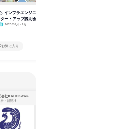
ら インフラエンジニ
質問会 インフラエンジニアの働
最初はこ
スタートアップ説明会
き方とは?先輩社員パネルトー
アを知る
ク
2026年8月・9月
オンライン
2025年8月
オンラ
1日
1日
お気に入り
お気に入り
会社KADOKAWA
株式会社タカラトミー
版社・新聞社
製造・メーカー