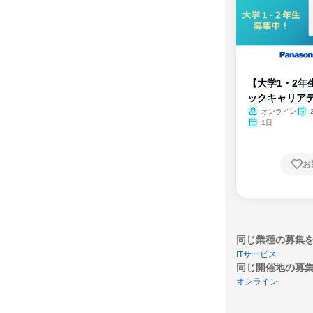
【大学1・2年
ックキャリア
ム
オンライン
1日
お
同じ業種の募集
ITサービス
同じ開催地の募
オンライン