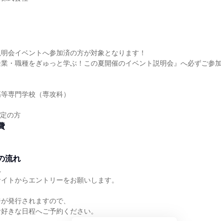
説明会イベントへ参加済の方が対象となります！
企業・職種をぎゅっと学ぶ！この夏開催のイベント説明会』へ必ずご参
】
高等専門学校（専攻科）
】
予定の方
費
の流れ
れ
サイトからエントリーをお願いします。
ジが発行されますので、
お好きな日程へご予約ください。