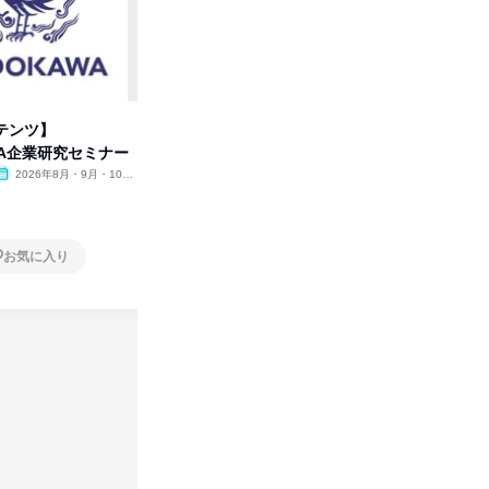
テンツ】
タカラトミーグループの「アソ
人事の心
WA企業研究セミナー
ビ」を学ぶ 1dayセミナー
の極意/
開
2026年8月・9月・10
オンライン
2026年11月
オンラ
月・11月・12月
1日
1日
お気に入り
お気に入り