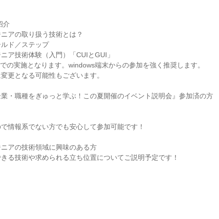
紹介
ジニアの取り扱う技術とは？
ールド／ステップ
ニア技術体験（入門）「CUIとGUI」
境下での実施となります。windows端末からの参加を強く推奨します。
は変更となる可能性もございます。
企業・職種をぎゅっと学ぶ！この夏開催のイベント説明会』参加済の方
ので情報系でない方でも安心して参加可能です！
ジニアの技術領域に興味のある方
できる技術や求められる立ち位置についてご説明予定です！