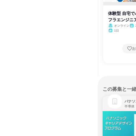
体験型 自宅で
フラエンジニア
オンライン
1日
お
この募集と一
パナソ
半導体