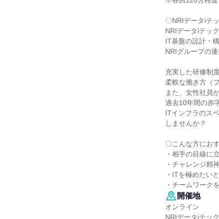
※各回120分程度
〇NRIデータi
NRIデータiテ
IT基盤の設計・
NRIグループの
充実した研修制
柔軟な働き方（
また、女性社員が
過去10年間の赤
ITインフラのス
しませんか？
〇こんな方にお
・相手の目線に
・チャレンジ精
・ITを極めたい
・チームワーク
開催地
オンライン
NRIデータiテッ