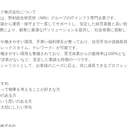
テック株式会社について
ックは、野村総合研究所（NRI）グループのITインフラ専門企業です。
構築から運用・保守まで一貫してサポートし、安定した経営基盤と高い
連携により、顧客に最適なITソリューションを提供し、社会発展に貢献
度や働きやすい環境、手厚い福利厚生が整っており、住宅手当や資格取
フレックスタイム、テレワーク）が可能です。
働きやすい環境も整備されており、育児休業からの復帰率は100%とな
字決算がないなど、安定した業績も特徴の一つです。
ペシャリストとして、お客様のニーズに応え、共に成長できるプロフェ
すすめ
立って物事を考えることが好きな方
神のある方
という思いのある方
を大切にしたい学生
ク株式会社