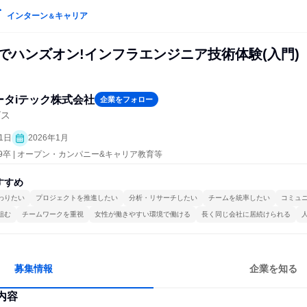
インターン
キャリア
＆
でハンズオン!インフラエンジニア技術体験(入門)
データiテック株式会社
企業をフォロー
ビス
1日
2026年1月
29卒 | オープン・カンパニー&キャリア教育等
すすめ
わりたい
プロジェクトを推進したい
分析・リサーチしたい
チームを統率したい
コミュ
組む
チームワークを重視
女性が働きやすい環境で働ける
長く同じ会社に居続けられる
募集情報
企業を知る
内容