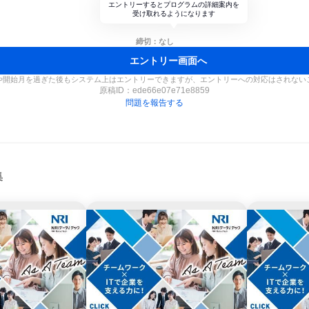
エントリーするとプログラムの詳細案内を
受け取れるようになります
締切：なし
エントリー画面へ
や開始月を過ぎた後もシステム上はエントリーできますが、エントリーへの対応はされない
原稿ID：
ede66e07e71e8859
問題を報告する
集