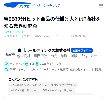
インターン
キャリア
＆
WEB30分|ヒット商品の仕掛け人とは?商社を
知る業界研究会
説明会・イベント
参加特典あり｜売れる仕組みがわかる、パッケージ×販促の仕事
廣川ホールディングス株式会社
企業をフォロー
総合商社・専門商社・卸売、印刷・製版、広告・宣伝
オンライン
1日
2026年8月・9月
28卒 | オープン・カンパニー&キャリア教育等（説明会・イベント [職種
研究、会社説明会、業界研究]）
こんな人におすすめ
人々に感動や笑いを届けたい
人・世の中の安全を守りたい
食生活・食育に関わりたい
商品・サービスを企画したい
コミュニケーションが活発
常に新しいものに挑戦
チームワークを重視
多様な職種の人と関われる
若手が裁量を持てる環境
人とたくさん会話する