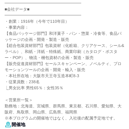
━━━━━━━━━━━━━━━━━━━
■会社データ■
━━━━━━━━━━━━━━━━━━━
・創業：1916年（今年で110年目）
・事業内容：
【食品パッケージ部門】和洋菓子・パン・惣菜・冷食等、食品パ
ッケージの企画・開発・製造・販売
【総合包装資材部門】包装資材（化粧箱、クリアケース、シール&
ラベル）、和紙・洋紙・特殊紙、商業印刷（カタログ・ポスタ
ー・POP）、物流・梱包資材の企画・製造・販売
【販売促進資材部門】セールスキャンペーン、ノベルティ、プロ
モーションツールの企画・開発・輸入・販売
・本社所在地：大阪市天王寺玉造本町8-3
・従業員数：238名
⎿男女比率 男性65％：女性35％
＜営業所一覧＞
勤務地：北海道、宮城県、群馬県、東京都、石川県、愛知県、大
阪府、鳥取県、岡山県、広島県、福岡県
※本プログラムの開催地ではなく、入社後の配属予定地です。
開催地