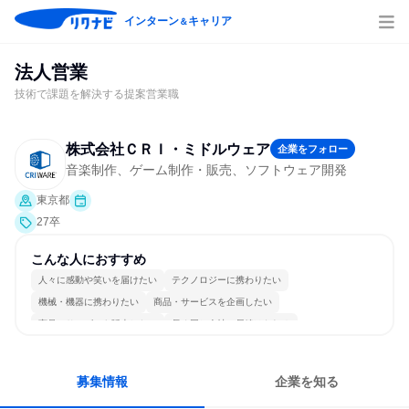
インターン
キャリア
＆
法人営業
技術で課題を解決する提案営業職
株式会社ＣＲＩ・ミドルウェア
企業をフォロー
音楽制作、ゲーム制作・販売、ソフトウェア開発
東京都
27卒
こんな人におすすめ
人々に感動や笑いを届けたい
テクノロジーに携わりたい
機械・機器に携わりたい
商品・サービスを企画したい
商品・サービスを販売したい
長く同じ会社に居続けられる
多様な職種の人と関われる
明確な目標を追いかける
若手が裁量を持てる環境
人とたくさん会話する
募集情報
企業を知る