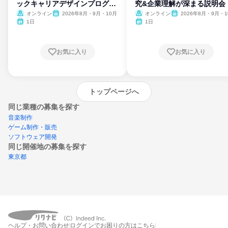
ックキャリアデザインプログラ
究&企業理解が深まる説明会
ム
オンライン
2026年8月・9月・10月
オンライン
2026年8月・9月・1
月・11月・12月
1日
1日
お気に入り
お気に入り
トップページへ
同じ業種の募集を探す
音楽制作
ゲーム制作・販売
ソフトウェア開発
同じ開催地の募集を探す
東京都
エントリーするとプログラムの詳細案内を
ヘルプ・お問い合わせ
ログインでお困りの方はこちら
受け取れるようになります