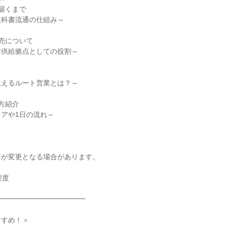
届くまで
教科書流通の仕組み～
売について
書供給拠点としての役割～
支えるルート営業とは？～
方紹介
アや1日の流れ～
容が変更となる場合があります。
程度
━━━━━━━━━━━━━
すすめ！＞