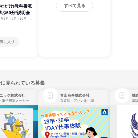
すべて見る
社だけ!教科書流
ぶ60分*説明会
26年8月・9月・10月・11
気に入り
緒に見られている募集
ニック株式会社
青山商事株式会社
株式
・電子機器メーカー
百貨店・アパレル小売
出