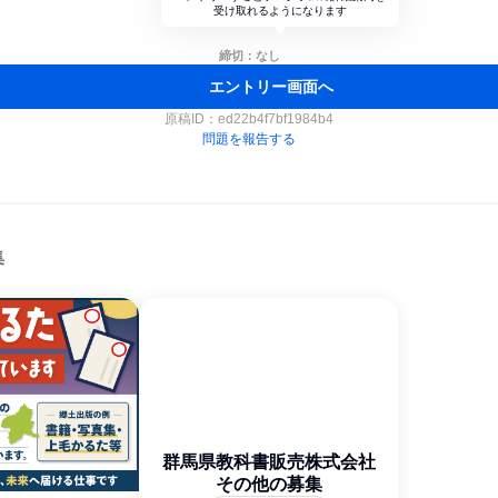
受け取れるようになります
締切：なし
エントリー画面へ
原稿ID：
ed22b4f7bf1984b4
問題を報告する
集
群馬県教科書販売株式会社
その他の募集