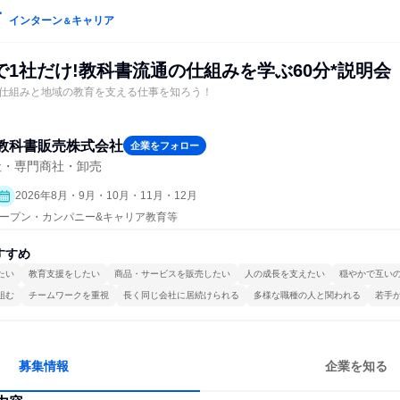
インターン
キャリア
＆
1社だけ!教科書流通の仕組みを学ぶ60分*説明会
仕組みと地域の教育を支える仕事を知ろう！
教科書販売株式会社
企業をフォロー
社・専門商社・卸売
2026年8月・9月・10月・11月・12月
| オープン・カンパニー&キャリア教育等
すすめ
たい
教育支援をしたい
商品・サービスを販売したい
人の成長を支えたい
穏やかで互い
組む
チームワークを重視
長く同じ会社に居続けられる
多様な職種の人と関われる
若手
募集情報
企業を知る