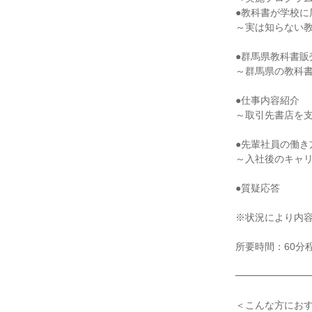
●教科書が学校に
～実は知らない
●群馬県教科書販
～群馬県の教科
●仕事内容紹介
～取引先書店を
●先輩社員の働き
～入社後のキャリ
●質疑応答
※状況により内
所要時間：60分
━━━━━━━
＜こんな方にお