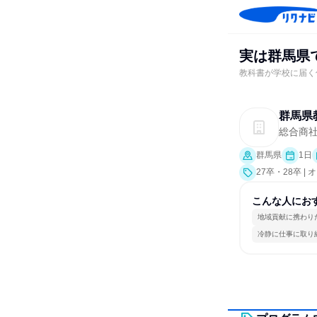
実は群馬県で
教科書が学校に届く
群馬県
総合商
群馬県
1日
27卒・28卒 
こんな人にお
地域貢献に携わり
冷静に仕事に取り