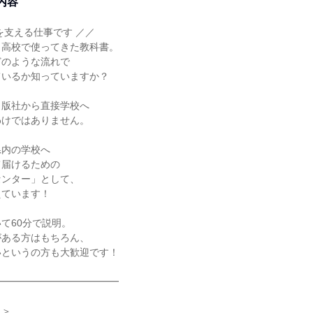
内容
を支える仕事です ／／
・高校で使ってきた教科書。
どのような流れで
ているか知っていますか？
出版社から直接学校へ
わけではありません。
県内の学校へ
て届けるための
センター」として、
えています！
て60分で説明。
がある方はもちろん、
いというの方も大歓迎です！
━━━━━━━━━━━━━
ム＞