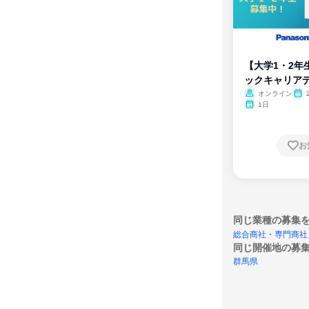
【大学1・2年
ックキャリア
ム
オンライン
1日
お
同じ業種の募集
総合商社・専門商社
同じ開催地の募
群馬県