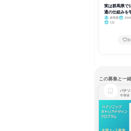
実は群馬県で1
通の仕組みを学
群馬県
20
月・12月
1日
お
この募集と一
パナソ
半導体