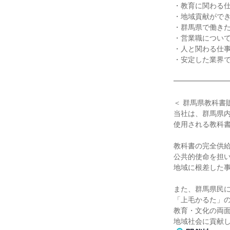
・教育に関わる
・地域貢献がで
・群馬県で働き
・営業職につい
・人と関わる仕
・安定した業界
━━━━━━━
＜ 群馬県教科書
当社は、群馬県
使用される教科
教科書の完全供
公共的使命を担
地域に根差した
また、群馬県民
「上毛かるた」
教育・文化の両
地域社会に貢献