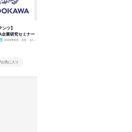
テンツ】
先着順・選考なし|注文住宅の総
プログラ
WA企業研究セミナー
合職|会社説明会&社長座談会
しくアル
2026年8月・9月・10
オンライン
2026年8月・9月
オンラ
月・11月・12月
1日
2日～4
お気に入り
お気に入り