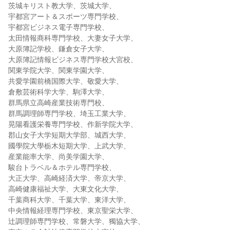
茨城キリスト教大学、茨城大学、
宇都宮アート＆スポーツ専門学校、
宇都宮ビジネス電子専門学校、
太田情報商科専門学校、大妻女子大学、
大原簿記学校、鎌倉女子大学、
大原簿記情報ビジネス専門学校大宮校、
関東学院大学、関東学園大学、
共愛学園前橋国際大学、敬愛大学、
倉敷芸術科学大学、駒澤大学、
群馬県立高崎産業技術専門校、
群馬調理師専門学校、埼玉工業大学、
晃陽看護栄養専門学校、作新学院大学、
郡山女子大学短期大学部、城西大学、
國學院大學栃木短期大学、上武大学、
産業能率大学、尚美学園大学、
駿台トラベル＆ホテル専門学校、
大正大学、高崎経済大学、帝京大学、
高崎健康福祉大学、大東文化大学、
千葉商科大学、千葉大学、東洋大学、
中央情報経理専門学校、東京聖栄大学、
辻調理師専門学校、常磐大学、獨協大学、