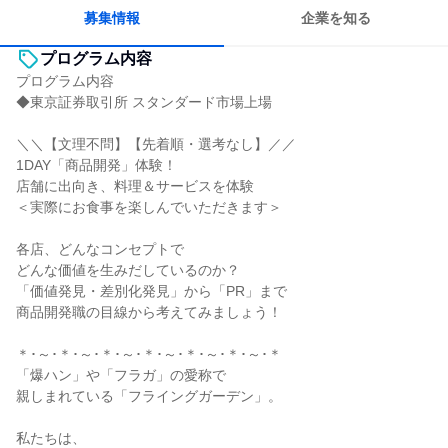
人とたくさん会話する
募集情報
企業を知る
プログラム内容
プログラム内容
◆東京証券取引所 スタンダード市場上場
＼＼【文理不問】【先着順・選考なし】／／
1DAY「商品開発」体験！
店舗に出向き、料理＆サービスを体験
＜実際にお食事を楽しんでいただきます＞
各店、どんなコンセプトで
どんな価値を生みだしているのか？
「価値発見・差別化発見」から「PR」まで
商品開発職の目線から考えてみましょう！
＊･～･＊･～･＊･～･＊･～･＊･～･＊･～･＊
「爆ハン」や「フラガ」の愛称で
親しまれている「フライングガーデン」。
私たちは、