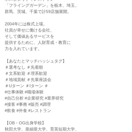
「フライングガーデン」を栃木、埼玉、
群馬、茨城、千葉で計59店舗展開。
2004年には株式上場。
社員が幸せに働ける会社、
そして価値あるサービスを
提供するために、人財育成・教育に
力を入れています。
【あなたとマッチハッシュタグ】
＃選考なし ＃先着順
＃文系歓迎 ＃理系歓迎
＃地域貢献 ＃先輩座談会
＃Uターン ＃Iターン ＃
#仕事体験 #職場体験
#自己分析 #企業研究 #業界研究
#接客 #事務 #販売 #調理
#飲食 #外食 #レストラン
【OB・OG出身学校】
秋田大学、亜細亜大学、育英短期大学、