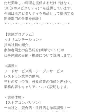
ただ美味しい料理を提供するだけではなく、
"真心(ホスピタリティ)＂を提供しています。
今回はホスピタリティを商品として提供する
開発部門の仕事を体験！
＊･～･＊･～･＊･～･＊･～･＊･～･＊･～･＊
【実施プログラム】
＜オリエンテーション＞
担当社員の紹介、
参加者同士の自己紹介(簡単でOK！)や
仕事体験の目的・概要について説明します。
＜講義＞
フードサービス業・テーブルサービス
レストラン業界の動向、
当社の立ち位置、外食産業の価値と差別化、
業務内容やキャリアについて説明します。
＜実務体験＞
【ストアコンパリゾン】
ー自社と、競合店・注目店を徹底調査！ー