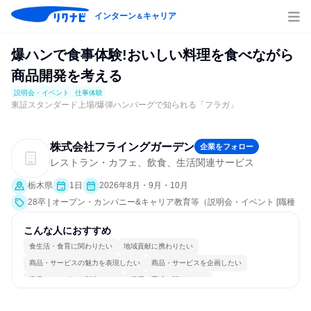
インターン
キャリア
＆
爆ハンで食事体験!おいしい料理を食べながら
商品開発を考える
説明会・イベント
仕事体験
東証スタンダード上場/爆弾ハンバーグで知られる「フラガ」
株式会社フライングガーデン
企業をフォロー
レストラン・カフェ、飲食、生活関連サービス
栃木県
1日
2026年8月・9月・10月
28卒 | オープン・カンパニー&キャリア教育等（説明会・イベント [職種
研究、職場見学会、社員交流会、就活サポート、会社説明会、業界研
究]、仕事体験）
こんな人におすすめ
食生活・食育に関わりたい
地域貢献に携わりたい
商品・サービスの魅力を表現したい
商品・サービスを企画したい
商品・サービスを製作したい
採用・育成に関わりたい
コミュニケーションが活発
常に新しいものに挑戦
明確な目標を追いかける