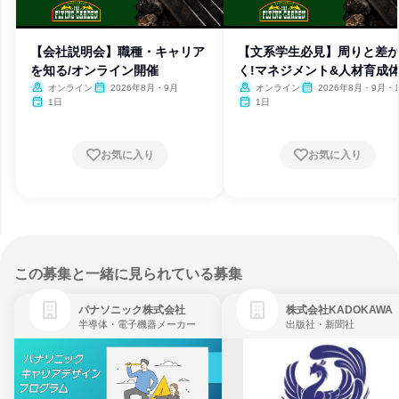
【会社説明会】職種・キャリア
【文系学生必見】周りと差
を知る/オンライン開催
く!マネジメント&人材育成
オンライン
2026年8月・9月
オンライン
2026年8月・9月・
1日
1日
お気に入り
お気に入り
この募集と一緒に見られている募集
パナソニック株式会社
株式会社KADOKAWA
半導体・電子機器メーカー
出版社・新聞社