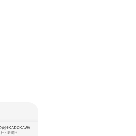
会社KADOKAWA
株式会社住まいず
版社・新聞社
製造・メーカー、建築設計