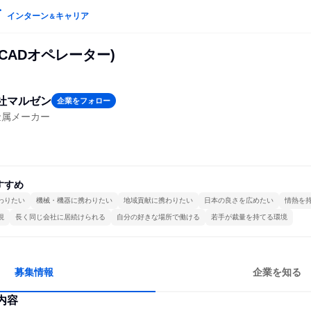
インターン
キャリア
＆
CADオペレーター)
社マルゼン
企業をフォロー
金属メーカー
すすめ
わりたい
機械・機器に携わりたい
地域貢献に携わりたい
日本の良さを広めたい
情熱を
視
長く同じ会社に居続けられる
自分の好きな場所で働ける
若手が裁量を持てる環境
募集情報
企業を知る
内容