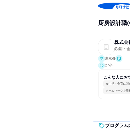
厨房設計職(
株式会
鉄鋼・
東京都
27卒
こんな人にお
食生活・食育に関
チームワークを重
プログラム