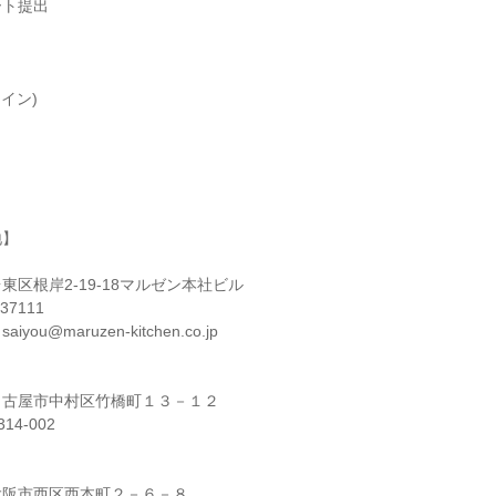
ート提出
イン)
地】
区根岸2-19-18マルゼン本社ビル
7111
ou@maruzen-kitchen.co.jp
名古屋市中村区竹橋町１３－１２
14-002
大阪市西区西本町２－６－８