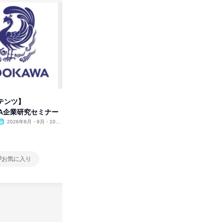
テンツ】
先着順・選考なし|注文住宅の総
タカラト
WA企業研究セミナー
合職|会社説明会&社長座談会
ビ」を学
2026年8月・9月・10
オンライン
2026年8月・9月
オンラ
月・11月・12月
1日
1日
お気に入り
お気に入り