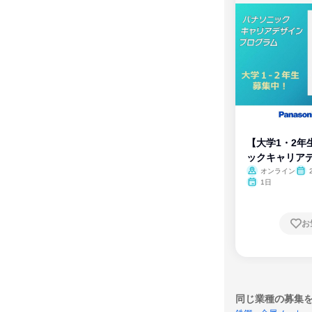
【大学1・2年
ックキャリア
ム
オンライン
1日
お
同じ業種の募集