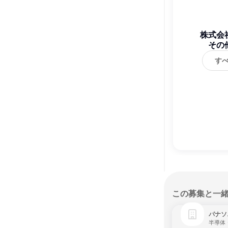
株式会
その
す
この募集と一
パナソ
半導体