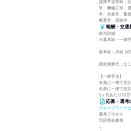
採用予定学科：
学、機械工学、
学、水産学、畜産
教育学、芸術学
報酬・交通
給与詳細
※基本給・一律
基本給：月給 18万
固定残業代：な
【一律手当】
全員に一律で支
全員に一律で支
1ヶ月あたり11万3
応募・選考
グループワーク
選考プロセス
①説明会参加
↓