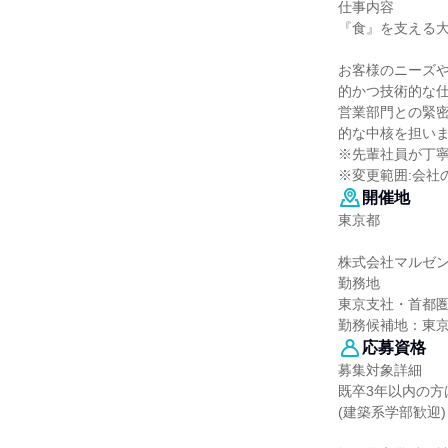
仕事内容
『食』を支える
お客様のニーズや
的かつ技術的な
営業部門との緊
的な中核を担い
※先輩社員が丁
※変更範囲:会社
開催地
東京都
株式会社マルゼ
勤務地
東京支社・首都圏
勤務候補地：東
応募資格
募集対象詳細
既卒3年以内の方
(建築系学部歓迎)