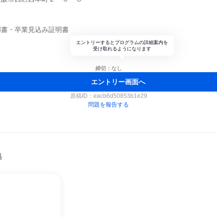
明書・卒業見込み証明書
エントリーするとプログラムの詳細案内を
受け取れるようになります
締切：なし
エントリー画面へ
原稿ID：
eacb6d50853b1e29
問題を報告する
集