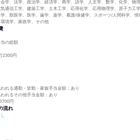
社会学、法学、政治学、経済学、商学、語学、人文学、数学、化学、物
電気通信工学、建築工学、土木工学、応用化学、応用物理学、原子力工
学、獣医学、医学、歯学、薬学、看護/保健学、スポーツ/人間科学、情
、環境学、家政学、その他
費
手当の総額
2300円
し
払われる通勤・皆勤・家族手当金額：あり
払われるその他手当金額：あり
700円
の流れ
なし