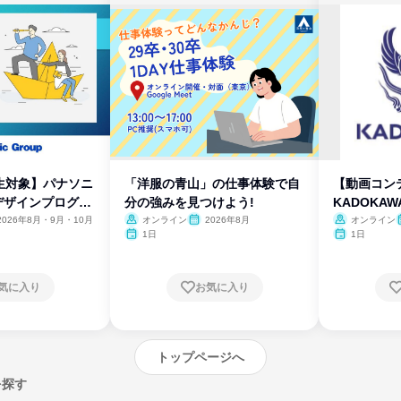
生対象】パナソニ
「洋服の青山」の仕事体験で自
【動画コン
デザインプログラ
分の強みを見つけよう!
KADOKA
2026年8月・9月・10月
オンライン
2026年8月
オンライン
1日
1日
気に入り
お気に入り
トップページへ
を探す