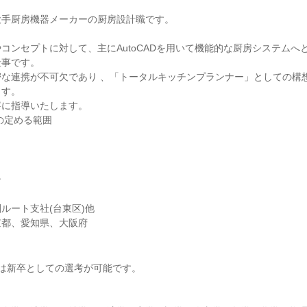
大手厨房機器メーカーの厨房設計職です。
コンセプトに対して、主にAutoCADを用いて機能的な厨房システムへ
仕事です。
密な連携が不可欠であり 、「トータルキッチンプランナー」としての構
ます。
寧に指導いたします。
の定める範囲
ン
ルート支社(台東区)他
京都、愛知県、大阪府
は新卒としての選考が可能です。