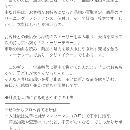
一言でいえば「店舗の経営者」であり、「価値を見出す鑑定士」
です。
主な仕事は、お客様がお持ちになった品物の買取査定、商品のク
リーニング・メンテナンス、値付け、そして販売・接客です。し
かし、本質はもっと奥深いもの。
お客様との会話から品物のストーリーを汲み取り、愛情を持って
次の持ち主へ繋ぐ「ストーリーテラー」。
市場の動向を読み、商品の魅力を最大限に引き出す売場を創る
「マーケター」であり「クリエイター」でもあります。
「このギター、学生時代に夢中で弾いてたんだよ」「このおもち
ゃで、子どもが大きくなったんだ」…
そんなお客様の想いを受け止め、モノに新たな命を吹き込む。
毎日が、感動と発見に満ちた宝探しです。
◆社員を大切にする働きやすさの工夫
━━━━━━━━━━━━━━━━
✅ゼロからプロへ育てる研修
・入社後は先輩社員がマンツーマン（OJT）で丁寧に指導。
・商品知識や査定のコツなど、不安がなくなるまでしっかりサポ
ートします！