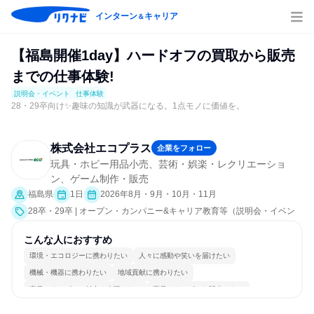
インターン
キャリア
＆
【福島開催1day】ハードオフの買取から販売
までの仕事体験!
説明会・イベント
仕事体験
28・29卒向け✨趣味の知識が武器になる。1点モノに価値を。
株式会社エコプラス
企業をフォロー
玩具・ホビー用品小売、芸術・娯楽・レクリエーショ
ン、ゲーム制作・販売
福島県
1日
2026年8月・9月・10月・11月
28卒・29卒 | オープン・カンパニー&キャリア教育等（説明会・イベン
ト [職種研究、職場見学会、社員交流会]、仕事体験）
こんな人におすすめ
環境・エコロジーに携わりたい
人々に感動や笑いを届けたい
機械・機器に携わりたい
地域貢献に携わりたい
商品・サービスの魅力を表現したい
商品・サービスを販売したい
コミュニケーションが活発
チームワークを重視