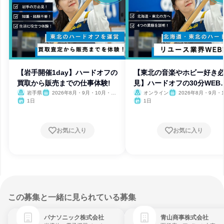
【岩手開催1day】ハードオフの
【東北の音楽やホビー好き
買取から販売までの仕事体験!
見】ハードオフの30分WEB
座
岩手県
2026年8月・9月・10月・11
オンライン
2026年8月・9月・1
月
月・11月
1日
1日
お気に入り
お気に入り
この募集と一緒に見られている募集
パナソニック株式会社
青山商事株式会社