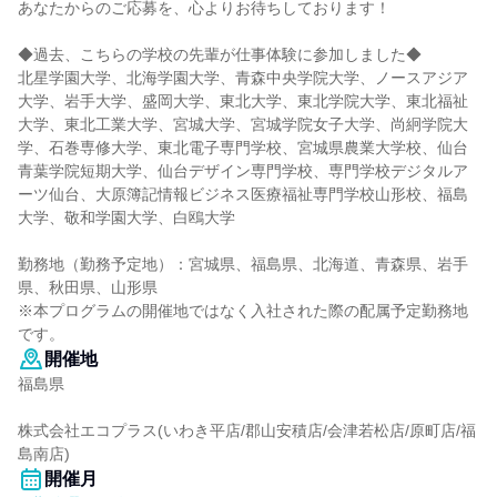
あなたからのご応募を、心よりお待ちしております！
◆過去、こちらの学校の先輩が仕事体験に参加しました◆
北星学園大学、北海学園大学、青森中央学院大学、ノースアジア
大学、岩手大学、盛岡大学、東北大学、東北学院大学、東北福祉
大学、東北工業大学、宮城大学、宮城学院女子大学、尚絅学院大
学、石巻専修大学、東北電子専門学校、宮城県農業大学校、仙台
青葉学院短期大学、仙台デザイン専門学校、専門学校デジタルア
ーツ仙台、大原簿記情報ビジネス医療福祉専門学校山形校、福島
大学、敬和学園大学、白鴎大学
勤務地（勤務予定地）：宮城県、福島県、北海道、青森県、岩手
県、秋田県、山形県
※本プログラムの開催地ではなく入社された際の配属予定勤務地
です。
開催地
福島県
株式会社エコプラス(いわき平店/郡山安積店/会津若松店/原町店/福
島南店)
開催月