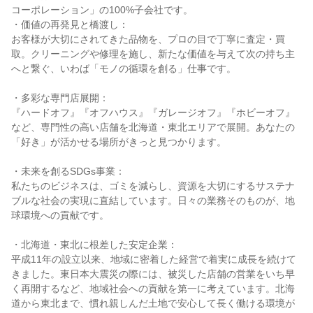
コーポレーション」の100%子会社です。
・価値の再発見と橋渡し：
お客様が大切にされてきた品物を、プロの目で丁寧に査定・買
取。クリーニングや修理を施し、新たな価値を与えて次の持ち主
へと繋ぐ、いわば「モノの循環を創る」仕事です。
・多彩な専門店展開：
『ハードオフ』『オフハウス』『ガレージオフ』『ホビーオフ』
など、専門性の高い店舗を北海道・東北エリアで展開。あなたの
「好き」が活かせる場所がきっと見つかります。
・未来を創るSDGs事業：
私たちのビジネスは、ゴミを減らし、資源を大切にするサステナ
ブルな社会の実現に直結しています。日々の業務そのものが、地
球環境への貢献です。
・北海道・東北に根差した安定企業：
平成11年の設立以来、地域に密着した経営で着実に成長を続けて
きました。東日本大震災の際には、被災した店舗の営業をいち早
く再開するなど、地域社会への貢献を第一に考えています。北海
道から東北まで、慣れ親しんだ土地で安心して長く働ける環境が