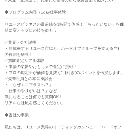
✅東北・北海道で、安定した基盤のある成長企業で働きたい！
◆プログラム内容（1day仕事体験）
━━━━━━━━━━━━━━━━
リユースビジネスの最前線を3時間で体感！「もったいない」を価
値に変えるプロの技を盗もう！
✅業界・会社説明
・急成長するリユース市場と、ハードオフグループを支える当社
の役割を解説！
✅買取査定リアル体験
・本物の楽器やおもちゃで査定に挑戦！
・プロの鑑定士が価値を見抜く"目利き"のポイントを伝授します。
✅先輩社員との本音座談会
・「なぜエコプラスへ？」
「仕事のやりがいは？」など、
気になることは何でも質問OK！
リアルな社風を感じてください。
◆当社の事業
━━━━━━━━━━━━━━━━
私たちは、リユース業界のリーディングカンパニー「ハードオフ