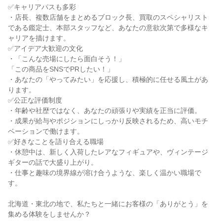
✅キャリアパスも多彩
・店長、複数店舗をまとめるブロック長、買取のスペシャリスト
である鑑定士、本部スタッフなど、あなたの意欲次第で多様なキ
ャリアを描けます。
✅アイデア大歓迎の文化
・「こんな売場にしたら面白そう！」
「この商品をSNSでPRしたい！」
・あなたの「やってみたい」を応援し、積極的に任せる風土があ
ります。
✅公正な評価制度
・年齢や社歴ではなく、あなたの頑張りや実績を正当に評価。
・成果が給与やポジションにしっかり反映されるため、高いモチ
ベーションで働けます。
✅好きなことを語り合える職場
・休憩中は、新しく入荷したレアなフィギュアや、ヴィンテージ
ギターの話で大盛り上がり。
・仕事と趣味の境界線が溶け合うような、楽しく温かい職場で
す。
北海道・東北の地で、私たちと一緒にお客様の「ありがとう」を
集める体験をしませんか？