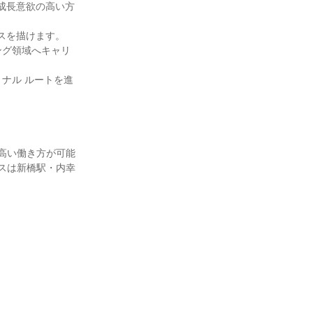
成長意欲の高い方
スを描けます。
ング領域へキャリ
ナル ルートを進
高い働き方が可能
スは新橋駅・内幸