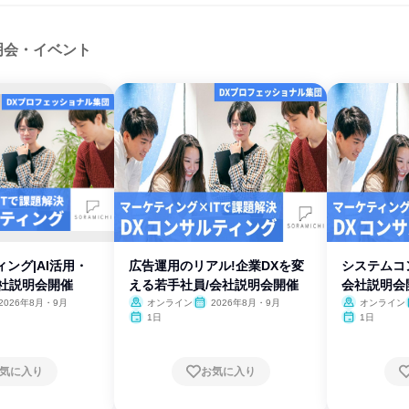
明会・イベント
ィング|AI活用・
広告運用のリアル!企業DXを変
システムコ
会社説明会開催
える若手社員/会社説明会開催
会社説明会
2026年8月・9月
オンライン
2026年8月・9月
オンライン
1日
1日
気に入り
お気に入り