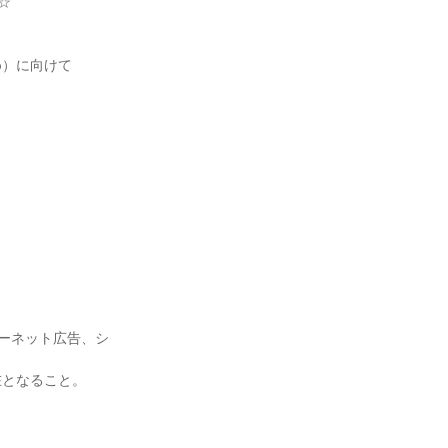
☆
め）に向けて
＝
＝
ターネット広告、シ
在となること。