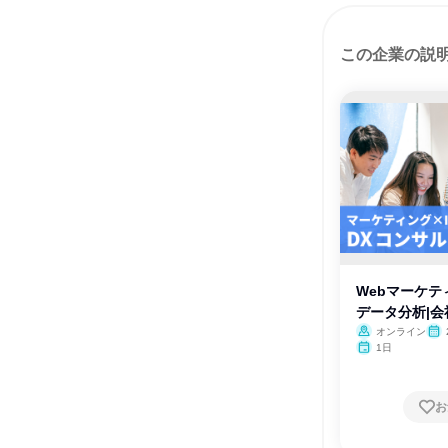
この企業の説
Webマーケテ
データ分析|
オンライン
1日
お