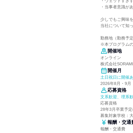
・ウェットすぎ
・当事者意識が
少しでもご興味
当社について知
勤務地（勤務予
※本プログラム
開催地
オンライン
株式会社SORAMI
開催月
土日祝日に開催
2026年8月・9月
応募資格
文系歓迎、理系
応募資格
28年3月卒業予
募集対象学校：
報酬・交通
報酬・交通費