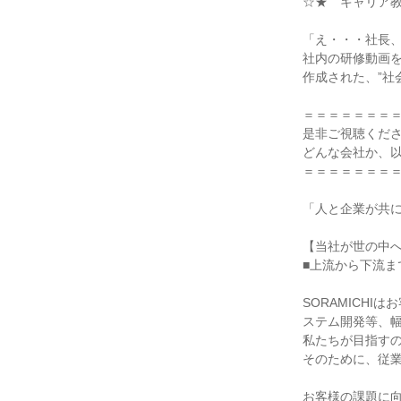
☆★゜キャリア教
「え・・・社長、
社内の研修動画
作成された、”社
＝＝＝＝＝＝＝
是非ご視聴くださ
どんな会社か、
＝＝＝＝＝＝＝
「人と企業が共
【当社が世の中
■上流から下流
SORAMICH
ステム開発等、
私たちが目指す
そのために、従
お客様の課題に