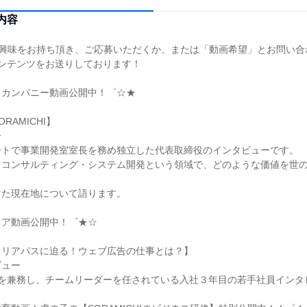
内容
Iにご興味をお持ち頂き、ご応募いただくか、または「動画希望」とお問い
ンテンツをお送りしております！
・カンパニー動画公開中！゜☆★
RAMICHI】
ー
ートで事業開発室室長を務め独立した代表取締役のインタビューです。
・コンサルティング・システム開発という領域で、どのような価値を世
？
けた現在地について語ります。
リア動画公開中！゜★☆
ャリアパスに迫る！ウェブ広告の仕事とは？】
ビュー
署を兼務し、チームリーダーを任されている入社３年目の若手社員インタ