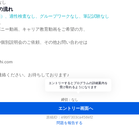
なし
の流れ
順）、適性検査なし、グループワークなし、筆記試験なし
れ
パニー動画、キャリア教育動画をご希望の方、
や個別説明会のご依頼、その他お問い合わせは
hi.com
連絡ください。お待ちしております♪
エントリーするとプログラムの詳細案内を
受け取れるようになります
締切：なし
エントリー画面へ
原稿ID：
e9bf7303ca458ef2
問題を報告する