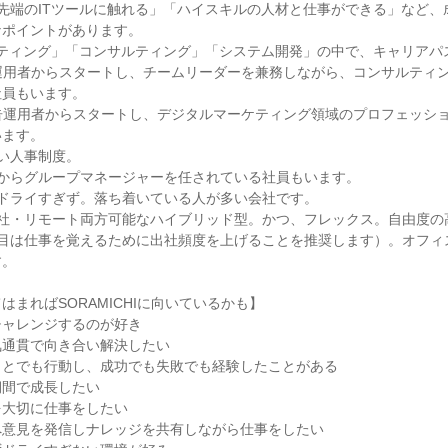
先端のITツールに触れる」「ハイスキルの人材と仕事ができる」など、
なポイントがあります。
ケティング」「コンサルティング」「システム開発」の中で、キャリアパ
運用者からスタートし、チームリーダーを兼務しながら、コンサルティ
社員もいます。
告運用者からスタートし、デジタルマーケティング領域のプロフェッショ
います。
い人事制度。
目からグループマネージャーを任されている社員もいます。
ずドライすぎず。落ち着いている人が多い会社です。
出社・リモート両方可能なハイブリッド型。かつ、フレックス。自由度の
年目は仕事を覚えるために出社頻度を上げることを推奨します）。オフィ
す。
はまればSORAMICHIに向いているかも】
チャレンジするのが好き
気通貫で向き合い解決したい
ことでも行動し、成功でも失敗でも経験したことがある
期間で成長したい
を大切に仕事をしたい
へ意見を発信しナレッジを共有しながら仕事をしたい