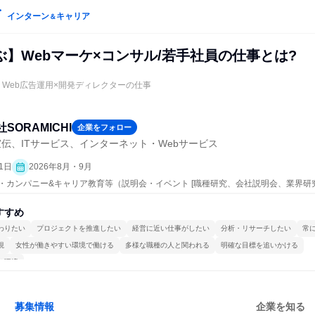
インターン
キャリア
＆
ぶ】Webマーケ×コンサル/若手社員の仕事とは?
！Web広告運用×開発ディレクターの仕事
SORAMICHI
企業をフォロー
伝、ITサービス、インターネット・Webサービス
1日
2026年8月・9月
プン・カンパニー&キャリア教育等（説明会・イベント [職種研究、会社説明会、業界研
すすめ
わりたい
プロジェクトを推進したい
経営に近い仕事がしたい
分析・リサーチしたい
常
視
女性が働きやすい環境で働ける
多様な職種の人と関われる
明確な目標を追いかける
る環境
募集情報
企業を知る