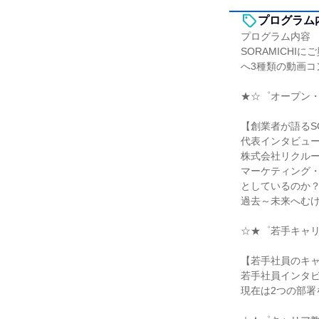
プログラム
プログラム内容
SORAMICH
へ3種類の動画コ
★☆゜オープン
【創業者が語るSO
代表インタビュ
株式会社リクル
マーケティング
としているのか
過去～未来へむ
☆★゜若手キャ
【若手社員のキ
若手社員インタ
現在は2つの部