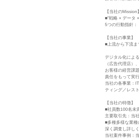
【当社のMission
■"戦略 × デー
5つの行動指針：「Th
【当社の事業】
■上流から下流ま
デジタル化によ
（広告代理店）
お客様の経営課
責任をもって実
当社の各事業：I
ティング／レスト
【当社の特徴】
■社員数100名
主要取引先：当社
■多種多様な業
深く調査し詳し
当社案件事例：当