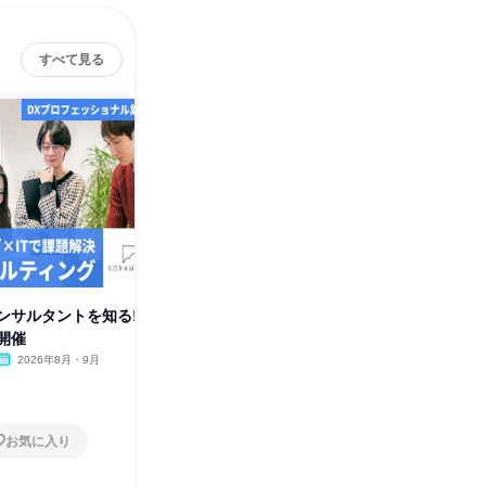
すべて見る
ンサルタントを知る!
コンサル・IT・マーケ/IS動画で
【動画で
開催
知る市場価値の高い人材とは
ンサル/
2026年8月・9月
オンライン
2026年8月・9月
オンラ
1日
1日
お気に入り
お気に入り