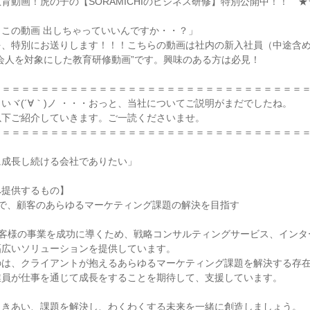
育動画！虎の子の【SORAMICHIのビジネス研修】特別公開中！！゜★
この動画 出しちゃっていいんですか・・？」
を、特別にお送りします！！！こちらの動画は社内の新入社員（中途含
会人を対象にした教育研修動画”です。興味のある方は必見！
＝＝＝＝＝＝＝＝＝＝＝＝＝＝＝＝＝＝＝＝＝＝＝＝＝＝＝＝＝＝＝＝
いヾ(´∀｀)ノ ・・・おっと、当社についてご説明がまだでしたね。
以下ご紹介していきます。ご一読くださいませ。
＝＝＝＝＝＝＝＝＝＝＝＝＝＝＝＝＝＝＝＝＝＝＝＝＝＝＝＝＝＝＝＝
に成長し続ける会社でありたい」
へ提供するもの】
まで、顧客のあらゆるマーケティング課題の解決を目指す
Iはお客様の事業を成功に導くため、戦略コンサルティングサービス、イン
幅広いソリューションを提供しています。
のは、クライアントが抱えるあらゆるマーケティング課題を解決する存
業員が仕事を通じて成長をすることを期待して、支援しています。
向きあい、課題を解決し、わくわくする未来を一緒に創造しましょう。