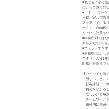
■他にも「常に最
にとって魅力的
■「IT」「マー
当初、Web広告
アを拡げている
一方で、Web広
んでいる社員も
■年功序列ではな
新卒入社で3年
■ウェットすぎ
■勤務環境は、
です（※入社1
町駅が最寄りで
【ひとつでも当て
・新しいことに
・顧客課題に一
・負荷がかかる
・忙しいけど短
・チームワーク
・積極的に周囲