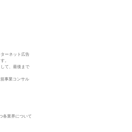
ンターネット広告
ます。
として、最後まで
新規事業コンサル
つ各業界について