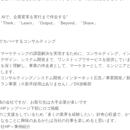
】
タ × AIで、企業変革を実行まで伴走する"
ink」「Learn」「Output」「Beyond」「Share」
でカバーするコンサルティング
るマーケティングの課題解決を実現するために、コンサルティング、イ
、デザイン、システム開発まで、ワンストップでサービスを提供してい
題を深く理解し、事業の伴走者として、マーケターとして、エンジニア
行します。
Tコンサルティング／システム開発／インターネット広告／事業開発／
ラン事業（※新卒採用はありません）／DX攻略部
未満の会社ですが、お取引先は大手企業が多いです
HPトップページ下部にロゴ掲載
種のご支援をしているため「多くの業界を経験したい」好奇心旺盛で、か
くなることに興味のあるかたは当社の仕事を楽しめると思います。
社HP＞事例紹介