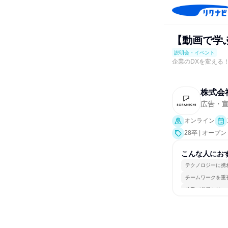
【動画で学
説明会・イベント
企業のDXを変える
株式会社
広告・宣
オンライン
28卒 | オー
こんな人にお
テクノロジーに携
チームワークを重
若手が裁量を持て