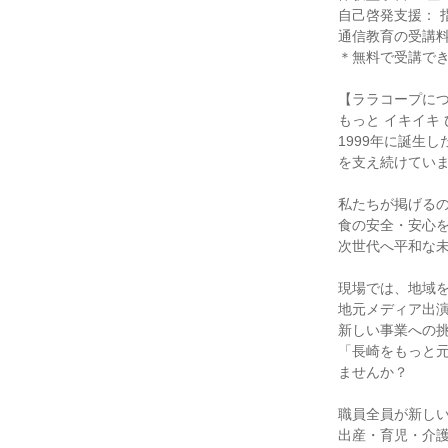
自己啓発支援： 
通信教育の受講料
＊無料で受講でき
【ララコープに
もっと イキイキ
1999年に誕生
を支え続けてい
私たちが掲げるの
食の安全・安心
次世代へ平和な
現場では、地域
地元メディア出
新しい事業への
「長崎をもっと
ませんか？
職員全員が新し
出産・育児・介