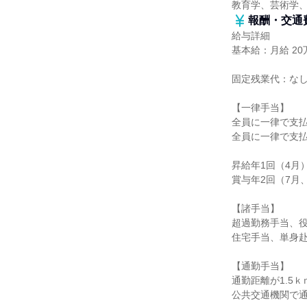
教育学、芸術学
報酬・交通
給与詳細
基本給：月給 20万
固定残業代：な
【一律手当】
全員に一律で支
全員に一律で支
昇給年1回（4月
賞与年2回（7月、
【諸手当】
超過勤務手当、
住宅手当、単身
【通勤手当】
通勤距離が1.5
公共交通機関で