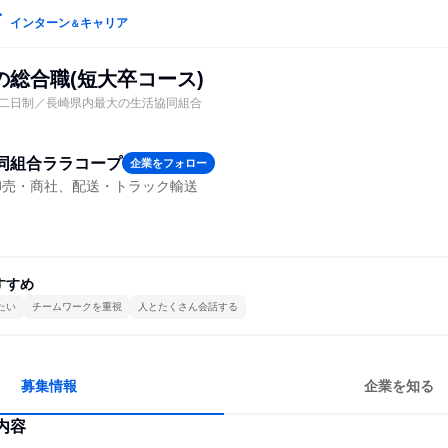
インターン
キャリア
＆
の総合職(短大卒コース)
二日制／長崎県内最大の生活協同組合
同組合ララコープ
企業をフォロー
卸売・商社、配送・トラック輸送
すすめ
たい
チームワークを重視
人とたくさん会話する
募集情報
企業を知る
内容