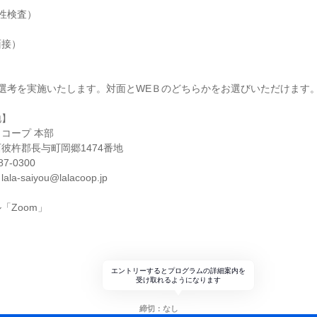
適性検査）
面接）
選考を実施いたします。対面とWEＢのどちらかをお選びいただけます
地】
コープ 本部
彼杵郡長与町岡郷1474番地
7-0300
saiyou@lalacoop.jp
「Zoom」
ト
エントリーするとプログラムの詳細案内を
受け取れるようになります
締切：なし