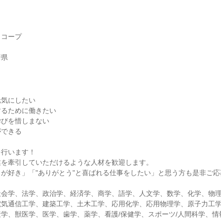
ラコープ
崎県
】
元気にしたい
するために働きたい
学びを惜しまない
ができる
を行います！
業を牽引していただけるような人材を歓迎します。
が好き」「"ありがとう"と喜ばれる仕事をしたい」と思う方も是非ご
社会学、法学、政治学、経済学、商学、語学、人文学、数学、化学、物
電気通信工学、建築工学、土木工学、応用化学、応用物理学、原子力工
学、獣医学、医学、歯学、薬学、看護/保健学、スポーツ/人間科学、情