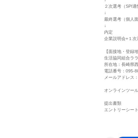
２次選考（SPI
↓
最終選考（個人
↓
内定
企業説明会+１次
【面接地・登録
生活協同組合ララ
所在地：長崎県西
電話番号：095-88
メールアドレス：lala-
オンラインツール
提出書類
エントリーシー