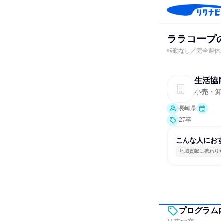
ララコープ
転勤なし／完全週休
生活協
小売・
長崎県
27卒
こんな人にお
地域貢献に携わり
プログラム