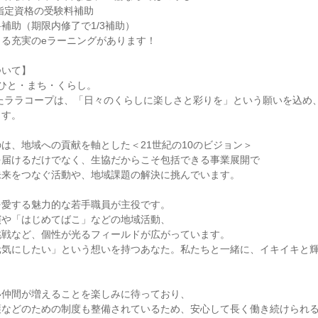
指定資格の受験料補助
補助（期限内修了で1/3補助）
る充実のeラーニングがあります！
ついて】
 ひと・まち・くらし。
したララコープは、「日々のくらしに楽しさと彩りを」という願いを込め
ます。
は、地域への貢献を軸とした＜21世紀の10のビジョン＞
を届けるだけでなく、生協だからこそ包括できる事業展開で
未来をつなぐ活動や、地域課題の解決に挑んでいます。
を愛する魅力的な若手職員が主役です。
演や「はじめてばこ」などの地域活動、
挑戦など、個性が光るフィールドが広がっています。
元気にしたい」という想いを持つあなた。私たちと一緒に、イキイキと
い仲間が増えることを楽しみに待っており、
護などのための制度も整備されているため、安心して長く働き続けられ