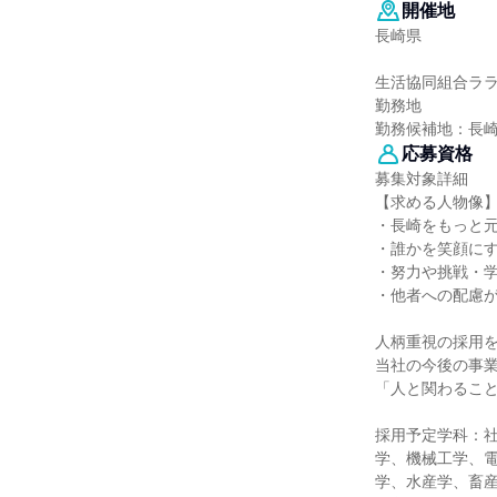
開催地
長崎県
生活協同組合ラ
勤務地
勤務候補地：長
応募資格
募集対象詳細
【求める人物像
・長崎をもっと
・誰かを笑顔に
・努力や挑戦・
・他者への配慮
人柄重視の採用
当社の今後の事
「人と関わること
採用予定学科：
学、機械工学、
学、水産学、畜産