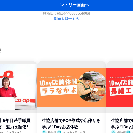
エントリー画面へ
原稿ID：
e91d44608356b98e
問題を報告する
集
】5年目若手職員
生協店舗でPOP作成や店作りを
生協店舗で
方・魅力を語る!
学ぶ!1Dayお店体験
学ぶ!1Da
2026年8月・9月
長崎県
2026年8月・9月
長崎県