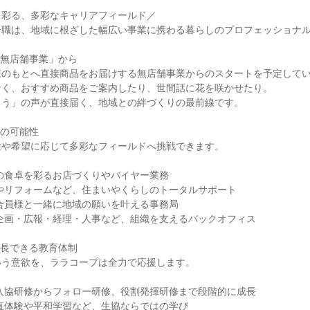
を彩る、多彩なキャリアフィールド／
合職は、地域に根ざした幅広い事業に携わる暮らしのプロフェッショナ
「無店舗事業」から
様のもとへ直接商品をお届けする無店舗事業からのスタートを予定して
なく、おすすめ商品をご案内したり、世間話に花を咲かせたり。
とう」の声が直接届く、地域との絆づくりの最前線です。
アの可能性
性や希望に応じて多彩なフィールドへ挑戦できます。
の食卓を彩るお店づくりやバイヤー業務
やリフォームなど、住まいやくらしのトータルサポート
合員様と一緒に地域の願いを叶える事務局
企画・広報・経理・人事など、組織を支えるバックオフィス
成長できる教育体制
いう意欲を、ララコープは全力で応援します。
入協研修からフォロー研修、役割発揮研修まで段階的に成長
直体験や平和学習など、生協ならではの学び