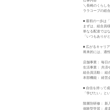
仕事内容
＼長崎のくらし
ララコープの総
■ 最初の一歩は
まずは、組合員
単なる配達では
「いつもありが
■ 広がるキャリ
将来的には、適
店舗事業： 毎日
生活事業： 共済
組合員活動： 組
本部機能： 経営
■ 自信を持って
「学びたい」と
階層別研修： 新
体験型学習： 産