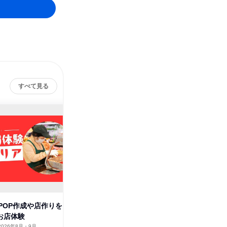
すべて見る
POP作成や店作りを
28卒│生協店舗でPOP作成や店
【WEB
yお店体験
作りを学ぶ!1Dayお店体験
がララの
2026年8月・9月
長崎県
2026年3月
オンラ