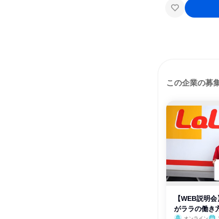
この企業の募
【WEB説明会
がララの働き
オンライン