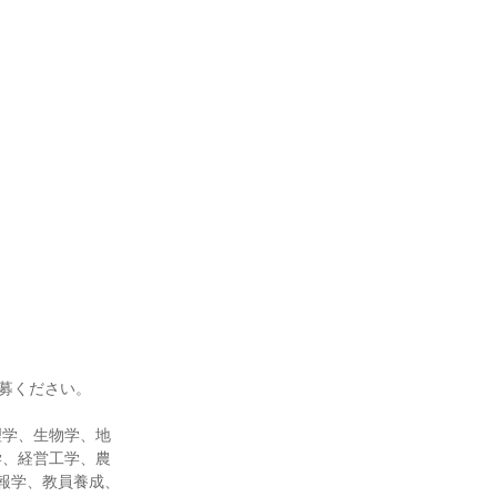
応募ください。
理学、生物学、地
学、経営工学、農
報学、教員養成、