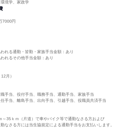
、環境学、家政学
費
7000円
し
払われる通勤・皆勤・家族手当金額：あり
払われるその他手当金額：あり
）
12月）
役職手当、役付手当、職務手当、通勤手当、家族手当
赴任手当、離島手当、出向手当、引越手当、役職員共済手当
ｋｍ～35ｋｍ（片道）で車やバイク等で通勤なさる方および
通勤なさる方には当生協規定による通勤手当をお支払いします。