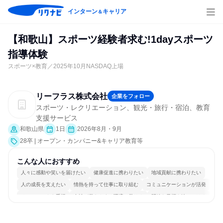
インターン
キャリア
＆
【和歌山】スポーツ経験者求む!1dayスポーツ
指導体験
スポーツ×教育／2025年10月NASDAQ上場
リーフラス株式会社
企業をフォロー
スポーツ・レクリエーション、観光・旅行・宿泊、教育
支援サービス
和歌山県
1日
2026年8月・9月
28卒 | オープン・カンパニー&キャリア教育等
こんな人におすすめ
人々に感動や笑いを届けたい
健康促進に携わりたい
地域貢献に携わりたい
人の成長を支えたい
情熱を持って仕事に取り組む
コミュニケーションが活発
チームワークを重視
女性が働きやすい環境で働ける
明確な目標を追いかける
人とたくさん会話する