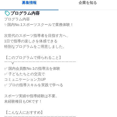
募集情報
企業を知る
プログラム内容
プログラム内容
✨国内No.1スポーツスクールで業務体験！
次世代のスポーツ指導者を目指す方へ、
1日で指導の楽しさを体感できる
特別なプログラムをご用意しました。
【このプログラムで得られること】
￣￣V￣￣￣￣￣￣￣￣￣￣￣￣￣￣￣￣￣
✅ 国内会員数No.1の指導法を体験
✅ 子どもたちとの交流で
コミュニケーション力UP
✅ プロの指導スキルを実践で学べる
スポーツ実績や指導経験は不要。
未経験種目もOKです！
【こんな人におすすめ】