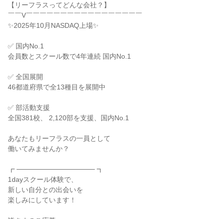
【リーフラスってどんな会社？】
￣￣V￣￣￣￣￣￣￣￣￣￣￣￣￣￣￣￣￣
✨2025年10月NASDAQ上場✨
✅ 国内No.1
会員数とスクール数で4年連続 国内No.1
✅ 全国展開
46都道府県で全13種目を展開中
✅ 部活動支援
全国381校、 2,120部を支援、国内No.1
あなたもリーフラスの一員として
働いてみませんか？
┏ ──────────────── ┓
1dayスクール体験で、
新しい自分との出会いを
楽しみにしています！