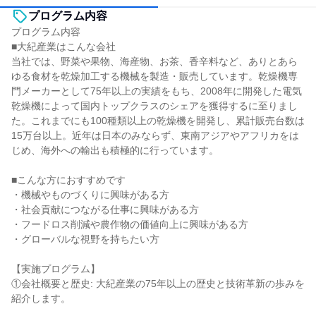
プログラム内容
プログラム内容
■大紀産業はこんな会社
当社では、野菜や果物、海産物、お茶、香辛料など、ありとあら
ゆる食材を乾燥加工する機械を製造・販売しています。乾燥機専
門メーカーとして75年以上の実績をもち、2008年に開発した電気
乾燥機によって国内トップクラスのシェアを獲得するに至りまし
た。これまでにも100種類以上の乾燥機を開発し、累計販売台数は
15万台以上。近年は日本のみならず、東南アジアやアフリカをは
じめ、海外への輸出も積極的に行っています。
■こんな方におすすめです
・機械やものづくりに興味がある方
・社会貢献につながる仕事に興味がある方
・フードロス削減や農作物の価値向上に興味がある方
・グローバルな視野を持ちたい方
【実施プログラム】
①会社概要と歴史: 大紀産業の75年以上の歴史と技術革新の歩みを
紹介します。