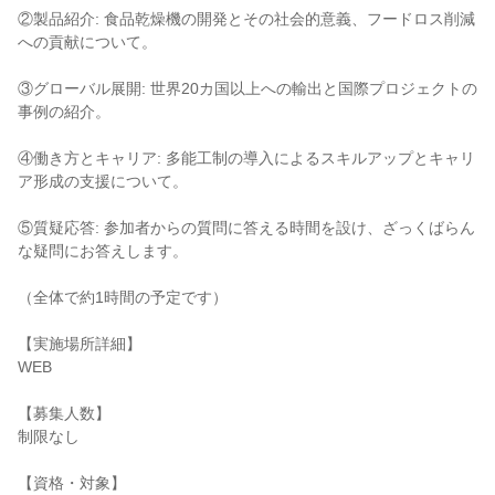
②製品紹介: 食品乾燥機の開発とその社会的意義、フードロス削減
への貢献について。
③グローバル展開: 世界20カ国以上への輸出と国際プロジェクトの
事例の紹介。
④働き方とキャリア: 多能工制の導入によるスキルアップとキャリ
ア形成の支援について。
⑤質疑応答: 参加者からの質問に答える時間を設け、ざっくばらん
な疑問にお答えします。
（全体で約1時間の予定です）
【実施場所詳細】
WEB
【募集人数】
制限なし
【資格・対象】