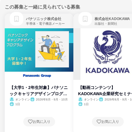
この募集と一緒に見られている募集
パナソニック株式会社
株式会社KADOKAWA
半導体・電子機器メーカー
出版社・新聞社
【大学1・2年生対象】パナソニ
【動画コンテンツ】
ックキャリアデザインプログラ
KADOKAWA企業研究セミナ
ム
オンライン
2026年8月・9月・10月
オンライン
2026年8月・9月・1
月・11月・12月
1日
1日
お気に入り
お気に入り