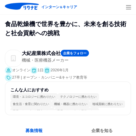
インターン
キャリア
＆
食品乾燥機で世界を豊かに、未来を創る技術
と社会貢献への挑戦
大紀産業株式会社
企業をフォロー
機械・医療機器メーカー
オンライン
1日
2026年1月
27卒 | オープン・カンパニー&キャリア教育等
こんな人におすすめ
環境・エコロジーに携わりたい
テクノロジーに携わりたい
食生活・食育に関わりたい
機械・機器に携わりたい
地域貢献に携わりたい
商品・サービスを販売したい
商品・サービスを製作したい
常に新しいものに挑戦
長く同じ会社に居続けられる
多様な職種の人と関われる
募集情報
企業を知る