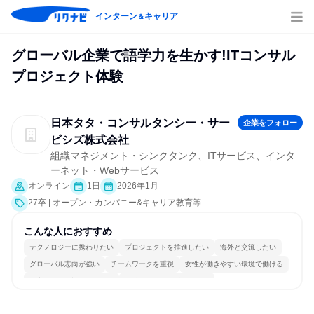
インターン
キャリア
＆
グローバル企業で語学力を生かす!ITコンサル
プロジェクト体験
日本タタ・コンサルタンシー・サー
企業をフォロー
ビシズ株式会社
組織マネジメント・シンクタンク、ITサービス、インタ
ーネット・Webサービス
オンライン
1日
2026年1月
27卒 | オープン・カンパニー&キャリア教育等
こんな人におすすめ
テクノロジーに携わりたい
プロジェクトを推進したい
海外と交流したい
グローバル志向が強い
チームワークを重視
女性が働きやすい環境で働ける
日常的に外国語を使用する
自分の好きな場所で働ける
一つの専門分野を極める
若手が裁量を持てる環境