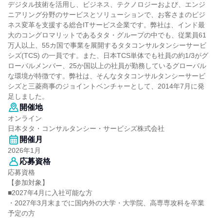
デジタル技術を活用し、ビジネス、テクノロジーおよび、エンジ
ニアリング分野のサービスとソリューションで、お客さまのビジ
ネス変革を支援する総合ITサービス企業です。弊社は、インド最
大のコングロマリットであるタタ・グループの中でも、従業員61
万人以上、55カ国で事業を展開するタタコンサルタンシーサービ
シズ(TCS) の一員です。また、日本TCS単体でも社員の約1/3がグ
ローバルメンバー、25か国以上の社員が勤務しているグローバル
な環境が特徴です。弊社は、そんなタタコンサルタンシーサービ
シズと三菱商事のジョイントベンチャーとして、2014年7月に発
足しました。
開催地
オンライン
日本タタ・コンサルタンシー・サービシズ株式会社
開催月
2026年1月
応募資格
応募資格
【参加対象】
■2027年4月に入社可能な方
・2027年3月末までに国内外の大学・大学院、高専専攻科を卒業
予定の方