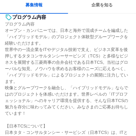
募集情報
企業を知る
プログラム内容
プログラム内容
オープン・カンパニーでは、日本と海外で混成チームを編成した
「ハイブリッドモデル」のプロジェクト体験型グループワークを
経験いただけます。
世界中の一流企業をITやデジタル技術で支え、ビジネス変革を後
押しするタタコンサルタンシーサービシズ（TCS）と多様なビジ
ネスを展開する三菱商事の合弁会社である日本TCS。当社はグロ
ーバルな知見、ノウハウを求めるお客様のニーズに応えるべく、
「ハイブリッドモデル」によるプロジェクトの展開に注力してい
ます。
映像とグループワークを融合し、「ハイブリッドモデル」ならで
はのプロジェクトを体感いただけます。世界レベルの「ITプロフ
ェッショナル」へのキャリア環境を提供する、そんな日本TCSの
魅力を存分に味わってみてください。みなさまのご応募お待ちし
ています！
【日本TCSについて】
日本タタ・コンサルタンシー・サービシズ（日本TCS）は、ITと