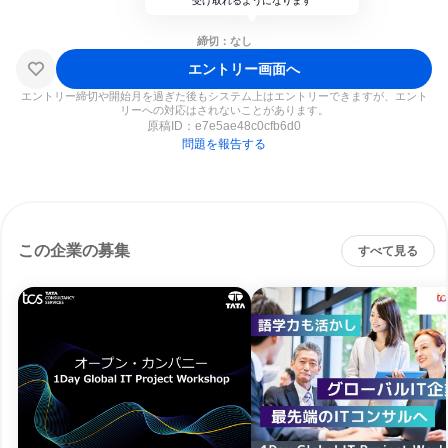
受け取れるようになります
締切：なし
エントリー画面へ
エントリー締切や開始月を過ぎた後もシステム上はエントリーできますが、エント
リーへの対応はされないことがあります。
原稿ID：
e7e5ae48c0cfb6d0
問題を報告する
この企業の募集
すべて見る