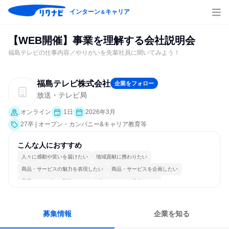
インターン
キャリア
＆
【WEB開催】事業を理解する会社説明会
福島テレビの仕事内容／やりがいを先輩社員に聞いてみよう！
福島テレビ株式会社
企業をフォロー
放送・テレビ局
オンライン
1日
2026年3月
27卒 | オープン・カンパニー&キャリア教育等
こんな人におすすめ
人々に感動や笑いを届けたい
地域貢献に携わりたい
商品・サービスの魅力を表現したい
商品・サービスを企画したい
商品・サービスを製作したい
プロジェクトを推進したい
情熱を持って仕事に取り組む
常に新しいものに挑戦
チームワークを重視
人とたくさん会話する
募集情報
企業を知る