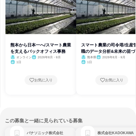
熊本から日本一へ/スマート農業
スマート農業の司令塔/生産
を支えるバックオフィス事務
職のデータ分析&未来の苗づ
り
オンライン
2026年8月・9月
熊本県
2026年8月・9月
1日
1日
お気に入り
お気に入り
この募集と一緒に見られている募集
パナソニック株式会社
株式会社KADOKAWA