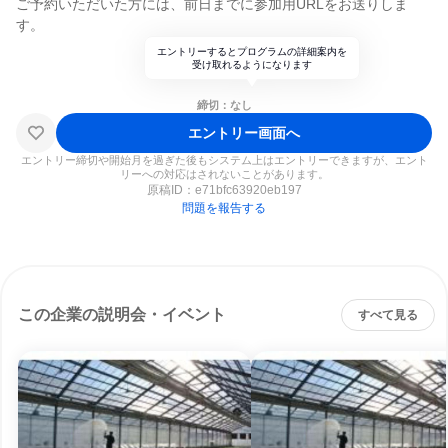
ご予約いただいた方には、前日までに参加用URLをお送りしま
す。
エントリーするとプログラムの詳細案内を
受け取れるようになります
締切：なし
エントリー画面へ
エントリー締切や開始月を過ぎた後もシステム上はエントリーできますが、エント
リーへの対応はされないことがあります。
原稿ID：
e71bfc63920eb197
問題を報告する
この企業の説明会・イベント
すべて見る