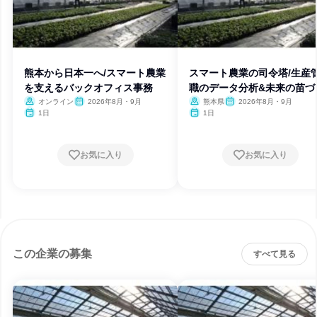
熊本から日本一へ/スマート農業
スマート農業の司令塔/生産
を支えるバックオフィス事務
職のデータ分析&未来の苗づ
り
オンライン
2026年8月・9月
熊本県
2026年8月・9月
1日
1日
お気に入り
お気に入り
この企業の募集
すべて見る