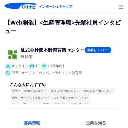
インターン
キャリア
＆
【Web開催】<生産管理職>先輩社員インタビ
ュー
株式会社熊本野菜育苗センター
企業をフォロー
農耕業
オンライン
1日
2025年6月
27卒 | オープン・カンパニー&キャリア教育等
こんな人におすすめ
食生活・食育に関わりたい
健康促進に携わりたい
地域貢献に携わりたい
商品・サービスを製作したい
人の仕事をサポートしたい
穏やかで互いのペースを尊重
情熱を持って仕事に取り組む
チームワークを重視
女性が働きやすい環境で働ける
長く同じ会社に居続けられる
募集情報
企業を知る