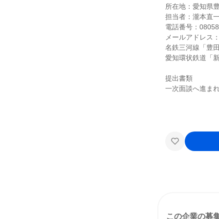
所在地：愛知県豊田
担当者：瀧本直
電話番号：080587
メールアドレス：saiyo
名鉄三河線「豊田
愛知環状鉄道「新
提出書類
一次面談へ進ま
この企業の募