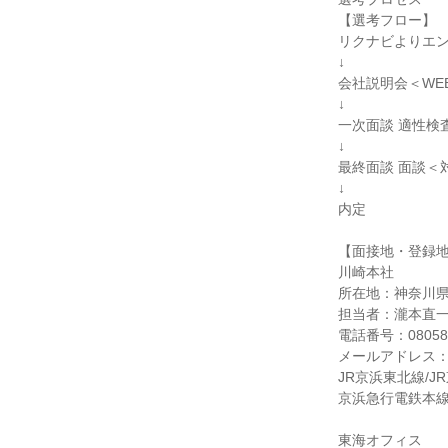
【選考フロー】
リクナビよりエ
↓
会社説明会＜WE
↓
一次面談 適性検
↓
最終面談 面談＜
↓
内定
【面接地・登録
川崎本社
所在地：神奈川県
担当者：瀧本直
電話番号：080587
メールアドレス：saiy
JR京浜東北線/
京浜急行電鉄本線
東海オフィス