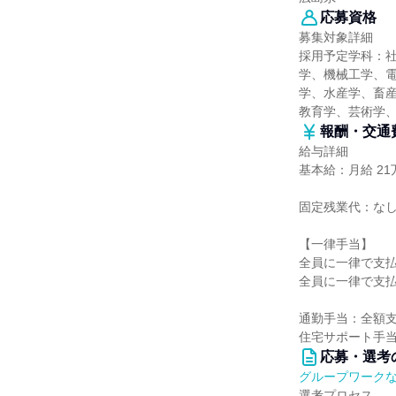
応募資格
募集対象詳細
採用予定学科：
学、機械工学、
学、水産学、畜産
教育学、芸術学
報酬・交通
給与詳細
基本給：月給 21万
固定残業代：な
【一律手当】
全員に一律で支
全員に一律で支
通勤手当：全額支
住宅サポート手当：
応募・選考
グループワーク
選考プロセス