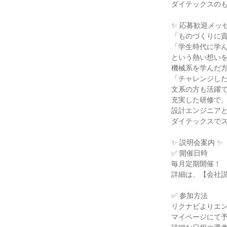
ダイテックスの
✨ 応募歓迎メッセ
「ものづくりに
「学生時代に学
という熱い想い
機械系を学んだ
「チャレンジし
文系の方も活躍
充実した研修で
設計エンジニア
ダイテックスで
✨ 説明会案内 ✨
✅ 開催日時
毎月定期開催！
詳細は、【会社
✅ 参加方法
リクナビよりエ
マイページにて