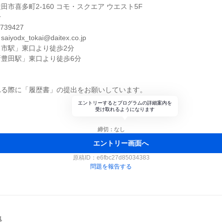
市喜多町2-160 コモ・スクエア ウエスト5F
一
39427
dx_tokai@daitex.co.jp
市駅」東口より徒歩2分
豊田駅」東口より徒歩6分
れる際に「履歴書」の提出をお願いしています。
エントリーするとプログラムの詳細案内を
受け取れるようになります
締切：なし
エントリー画面へ
原稿ID：
e6fbc27d85034383
問題を報告する
集