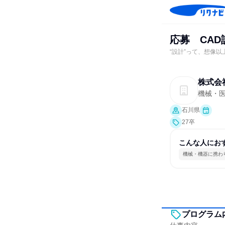
応募 CA
“設計”って、想像以
株式会
機械・
石川県
27卒
こんな人にお
機械・機器に携わ
プログラム