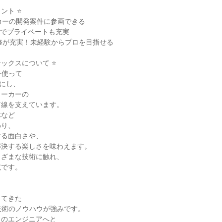
ント ⭐
カーの開発案件に参画できる
7日でプライベートも充実
研修が充実！未経験からプロを目指せる
テックスについて ⭐
を使って
形にし、
メーカーの
前線を支えています。
体など
わり、
する面白さや、
解決する楽しさを味わえます。
まざまな技術に触れ、
境です。
ってきた
技術のノウハウが強みです。
ロのエンジニアへと