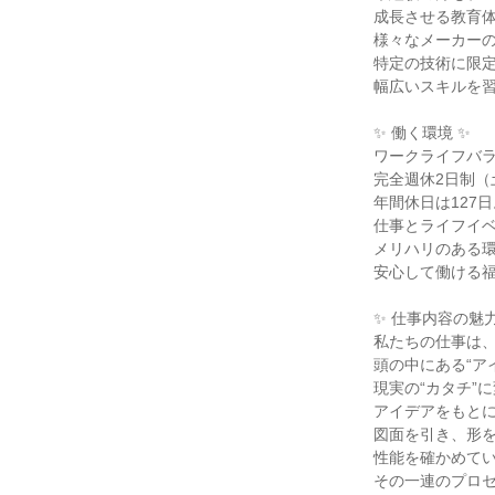
成長させる教育
様々なメーカー
特定の技術に限
幅広いスキルを
✨ 働く環境 ✨
ワークライフバ
完全週休2日制（
年間休日は127日
仕事とライフイ
メリハリのある
安心して働ける
✨ 仕事内容の魅力
私たちの仕事は
頭の中にある“ア
現実の“カタチ”
アイデアをもと
図面を引き、形
性能を確かめて
その一連のプロ