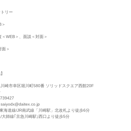
ントリー
B＞
査＜WEB＞、面談＜対面＞
対面＞
地】
川崎市幸区堀川町580番 ソリッドスクエア西館20F
一
39427
odx@daitex.co.jp
JR東海道線/JR南武線「川崎駅」北改札より徒歩6分
/大師線｢京急川崎駅｣西口より徒歩5分