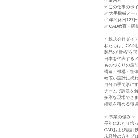
仕事内容
⭐ この仕事のポイ
✅ 大手機械メー
✅ 年間休日12
✅ CAD教育・
⭐ 株式会社ダイ
私たちは、CAD
製品の“骨格”を
日本を代表する
ものづくりの最
構造・機構・筐
幅広い設計に携
自分の手で形に
チームで課題を
多彩な現場でさ
経験を積める環
✨ 事業の強み ✨
長年にわたり培
CADおよび設計
未経験の方もプ