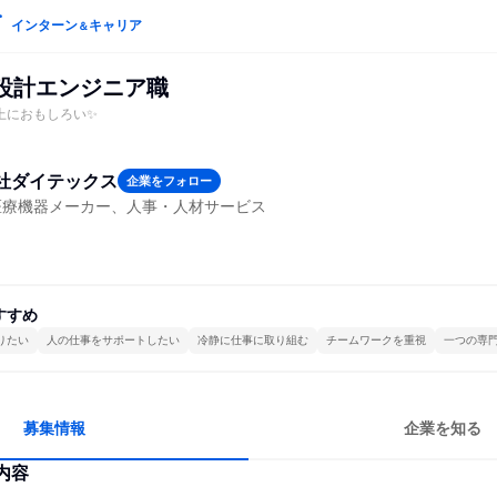
インターン
キャリア
＆
D設計エンジニア職
上におもしろい✨
社ダイテックス
企業をフォロー
医療機器メーカー、人事・人材サービス
すすめ
りたい
人の仕事をサポートしたい
冷静に仕事に取り組む
チームワークを重視
一つの専
募集情報
企業を知る
内容