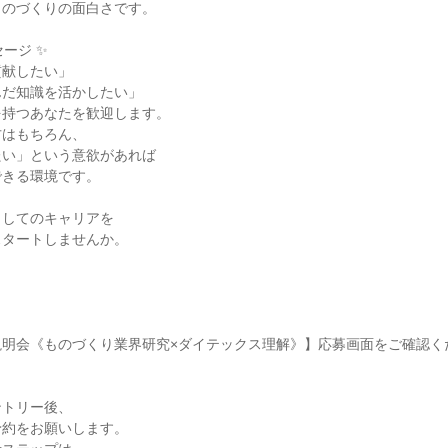
ものづくりの面白さです。
ージ ✨
貢献したい」
んだ知識を活かしたい」
を持つあなたを歓迎します。
方はもちろん、
たい」という意欲があれば
できる環境です。
、
としてのキャリアを
スタートしませんか。
説明会《ものづくり業界研究×ダイテックス理解》】応募画面をご確認く
ントリー後、
予約をお願いします。