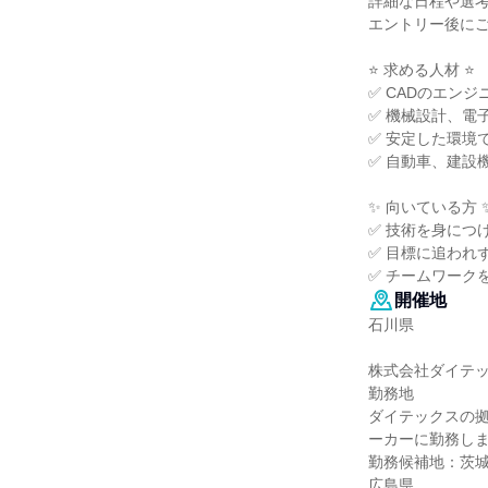
詳細な日程や選
エントリー後に
⭐ 求める人材 ⭐
✅ CADのエン
✅ 機械設計、電
✅ 安定した環境
✅ 自動車、建設
✨ 向いている方 
✅ 技術を身につ
✅ 目標に追われ
✅ チームワーク
開催地
石川県
株式会社ダイテ
勤務地
ダイテックスの
ーカーに勤務し
勤務候補地：茨
広島県