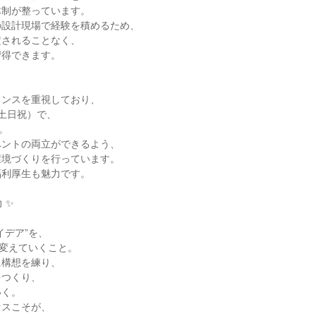
体制が整っています。
の設計現場で経験を積めるため、
定されることなく、
習得できます。
ランスを重視しており、
土日祝）で、
。
ベントの両立ができるよう、
環境づくりを行っています。
福利厚生も魅力です。
 ✨
、
イデア”を、
に変えていくこと。
に構想を練り、
をつくり、
いく。
セスこそが、