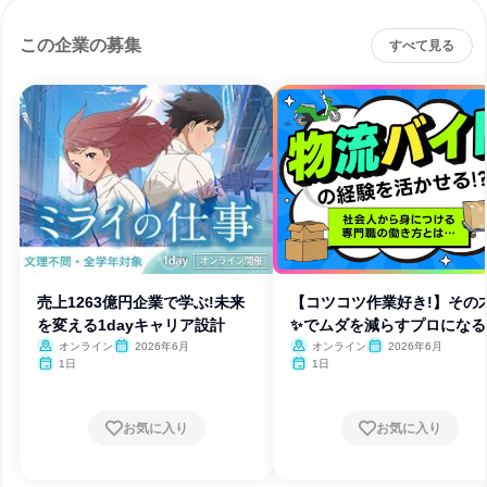
この企業の募集
すべて見る
売上1263億円企業で学ぶ!未来
【コツコツ作業好き!】その
を変える1dayキャリア設計
✨でムダを減らすプロになる
オンライン
2026年6月
オンライン
2026年6月
1日
1日
お気に入り
お気に入り