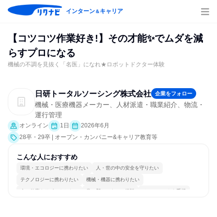
インターン
キャリア
＆
【コツコツ作業好き!】その才能✨でムダを減
らすプロになる
機械の不調を見抜く「名医」になれ★ロボットドクター体験
日研トータルソーシング株式会社
企業をフォロー
機械・医療機器メーカー、人材派遣・職業紹介、物流・
運行管理
オンライン
1日
2026年6月
28卒・29卒 | オープン・カンパニー&キャリア教育等
こんな人におすすめ
環境・エコロジーに携わりたい
人・世の中の安全を守りたい
テクノロジーに携わりたい
機械・機器に携わりたい
人の仕事をサポートしたい
常に新しいものに挑戦
チームワークを重視
長く同じ会社に居続けられる
多様な職種の人と関われる
一つの専門分野を極める