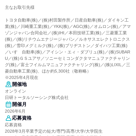
主なお取引先様
トヨタ自動車(株)／(株)村田製作所／日産自動車(株)／ダイキン工
業(株)／川崎重工業(株)／YKK(株)／AGC(株)／オムロン(株)／アマ
ゾンジャパン合同会社／(株)IHI／本田技研工業(株)／三菱重工業
(株)／(株)リチウムエナジージャパン／ルネサスエレクトロニクス
(株)／雪印メグミルク(株)／(株)ブリヂストン／ダイハツ工業(株)
／いすゞ自動車(株)／アイシン・エィ・ダブリュ(株)／(株)SUBAR
U／(株)ＧＳユアサ／ソニーセミコンダクタマニュファクチャリン
グ(株)／富士フイルムマニュファクチャリング(株)／(株)LIXIL／三
菱自動車工業(株)、ほか約5,300社（敬称略）
※2025年4月現在
開催地
オンライン
日研トータルソーシング株式会社
開催月
2026年6月
応募資格
応募資格
2028年3月卒業予定の短大/専門/高専/大学/大学院生