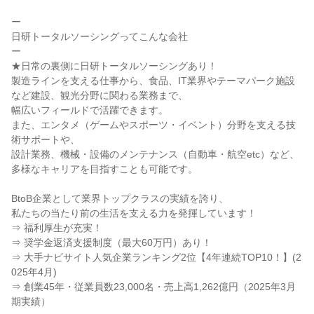
ー
日研トータルソーシングってこんな会社
ー
★日常の裏側に日研トータルソーシングあり！
製造ラインを支える仕事から、食品、IT業界やテーマパーク施設
など建設、観光分野に関わる業務まで、
幅広いフィールドで活躍できます。
また、エンタメ（ゲームやスポーツ・イベント）分野を支える技
術サポートや、
設計業務、機械・設備のメンテナンス（自動車・航空etc）など、
多様なキャリアを目指すことも可能です。
BtoB企業として業界トップクラスの実績を誇り、
私たちの当たり前の生活を支える力を発揮しています！
⇒ 福利厚生が充実！
⇒ 奨学金返済支援制度（最大60万円）あり！
⇒ 大手ナビサイト人気企業ランキング2位【4年連続TOP10！】(2
025年4月)
⇒ 創業45年・従業員数23,000名・売上高1,262億円（2025年3月
期実績）