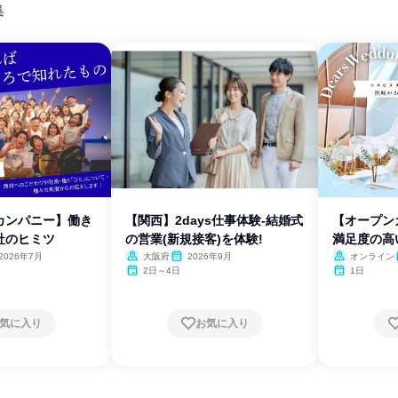
集
カンパニー】働き
【関西】2days仕事体験-結婚式
【オープン
社のヒミツ
の営業(新規接客)を体験!
満足度の高
は?
2026年7月
大阪府
2026年9月
オンライン
2日～4日
1日
気に入り
お気に入り