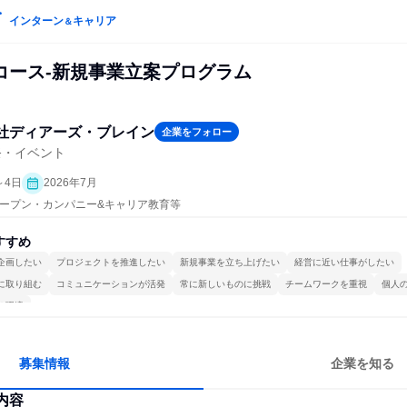
インターン
キャリア
＆
UPコース-新規事業立案プログラム
社ディアーズ・ブレイン
企業をフォロー
祭・イベント
～4日
2026年7月
| オープン・カンパニー&キャリア教育等
すすめ
企画したい
プロジェクトを推進したい
新規事業を立ち上げたい
経営に近い仕事がしたい
に取り組む
コミュニケーションが活発
常に新しいものに挑戦
チームワークを重視
個人
る環境
募集情報
企業を知る
内容