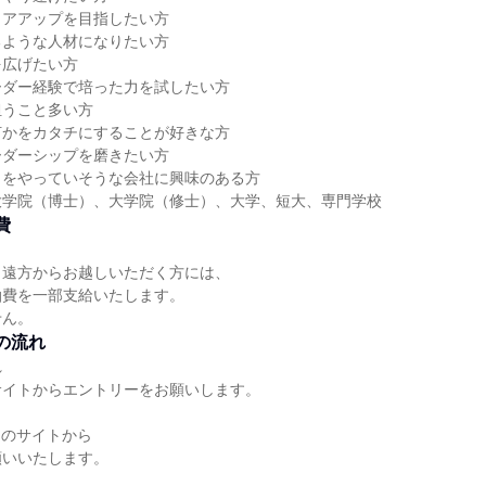
リアアップを目指したい方
るような人材になりたい方
を広げたい方
ーダー経験で培った力を試したい方
担うこと多い方
何かをカタチにすることが好きな方
ーダーシップを磨きたい方
とをやっていそうな会社に興味のある方
大学院（博士）、大学院（修士）、大学、短大、専門学校
費
、遠方からお越しいただく方には、
泊費を一部支給いたします。
せん。
の流れ
れ
サイトからエントリーをお願いします。
らのサイトから
願いいたします。