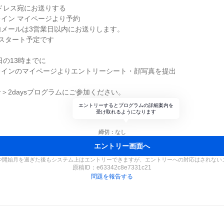
アドレス宛にお送りする
イン マイページより予約
内メールは3営業日以内にお送りします。
スタート予定です
日の13時までに
レインのマイページよりエントリーシート・顔写真を提出
＞2daysプログラムにご参加ください。
エントリーするとプログラムの詳細案内を
受け取れるようになります
締切：なし
エントリー画面へ
や開始月を過ぎた後もシステム上はエントリーできますが、エントリーへの対応はされない
原稿ID：
e63342c8e7331c21
問題を報告する