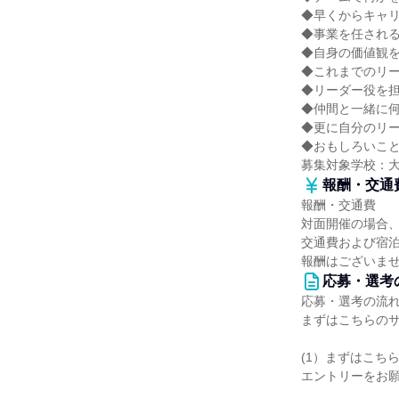
◆早くからキャ
◆事業を任され
◆自身の価値観
◆これまでのリ
◆リーダー役を
◆仲間と一緒に
◆更に自分のリ
◆おもしろいこ
募集対象学校：
報酬・交通
報酬・交通費
対面開催の場合
交通費および宿
報酬はございま
応募・選考
応募・選考の流
まずはこちらの
(1）まずはこち
エントリーをお