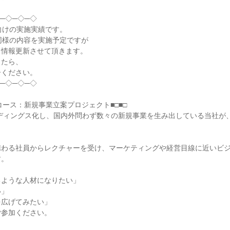
─◇─◇─◇
向けの実施実績です。
同様の内容を実施予定ですが
、情報更新させて頂きます。
したら、
ーください。
─◇─◇─◇
 UPコース：新規事業立案プロジェクト■□■□
ルディングス化し、国内外問わず数々の新規事業を生み出している当社が
携わる社員からレクチャーを受け、マーケティングや経営目線に近いビ
す。
るような人材になりたい」
い」
を広げてみたい」
ご参加ください。