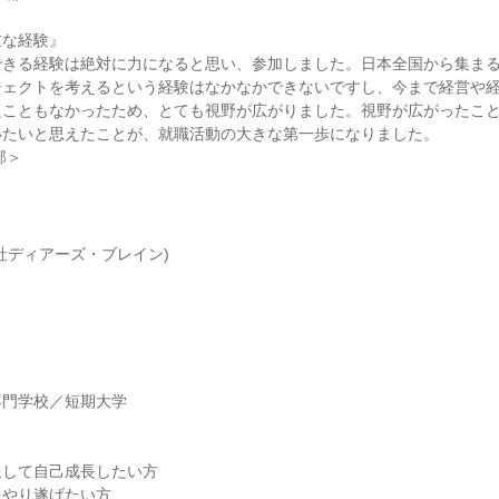
重な経験』
できる経験は絶対に力になると思い、参加しました。日本全国から集まる
ジェクトを考えるという経験はなかなかできないですし、今まで経営や
たこともなかったため、とても視野が広がりました。視野が広がったこ
いたいと思えたことが、就職活動の大きな第一歩になりました。
部＞
社ディアーズ・ブレイン)
】
専門学校／短期大学
】
通して自己成長したい方
をやり遂げたい方