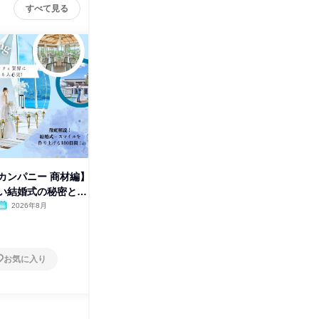
すべて見る
カンパニー 商材編】
STAGE UPコース-2days-リー
【関東】
い結婚式の秘密と
ダーシップ開発
の営業(
2026年8月
東京都
2026年8月
千葉県
2日～4日
2日～4
お気に入り
お気に入り