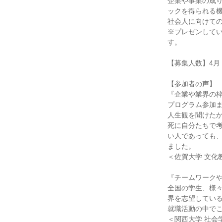
企業や事業の成
ックを得られる
社会人に向けて
※プレゼンして
す。
【募集人数】4月
【参加者の声】
『企業や業界の
プログラム参加
人生観を聞けた
死に自分たちで
い人であっても
ました。
＜佐賀大学 文化
『チームワーク
全国の学生、様
界を志望してい
就職活動の中で
＜関西大学 社会