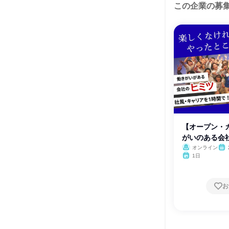
この企業の募
【オープン・
がいのある会
オンライン
1日
お