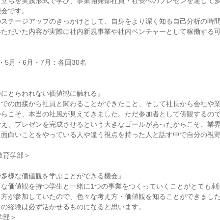
り立ちを実践形式で学び、事業開発部社員・社長へのプレゼンを通じて
機会です。
のステージアップのきっかけとして、自身をより深く知る自己分析の時
いただいた内容が実際に社内新規事業や社内ベンチャーとして稼働する
・5月・6月・7月：各回30名
枠にとらわれない価値観に触れる』
までの面接から社員と関わることができたこと、そして社長から会社や
からこそ、本当の社風が見えてきました。ただ参加者として傍観するので
考え、プレゼンを完成させるという大きなゴールがあったからこそ、業
、面白いことをやっている人や違う視点を持った人と話す中で自分の視
教育学部＞
や多様な価値観を学ぶことができる機会』
々な価値観を持つ学生と一緒に1つの事業をつくっていくことがとても刺
る方が参加していたので、色々な考え方・価値観を知ることができまし
この経験は必ず活かせるものになると思います。
学部＞