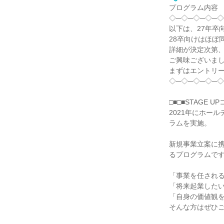
プログラム内容
◇─◇─◇─◇─◇
以下は、27年卒
28卒向けはほぼ
詳細が決定次第
ご興味ございま
まずはエントリ
◇─◇─◇─◇─◇
□■□■STAGE
2021年にホー
ラムを実施。
新規事業立案に
るプログラムで
「事業を任され
「将来起業した
「自身の価値観
そんな方はぜひ