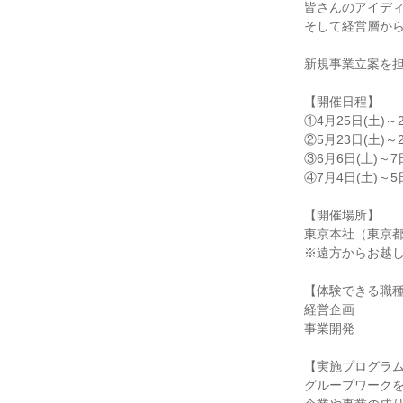
皆さんのアイデ
そして経営層か
新規事業立案を
【開催日程】
①4月25日(土)～2
②5月23日(土)～2
③6月6日(土)～7日
④7月4日(土)～5日
【開催場所】
東京本社（東京
※遠方からお越
【体験できる職
経営企画
事業開発
【実施プログラ
グループワーク