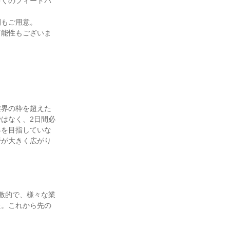
多くのフィードバ
間もご用意。
可能性もございま
業界の枠を超えた
はなく、2日間必
界を目指していな
野が大きく広がり
激的で、様々な業
た。これから先の