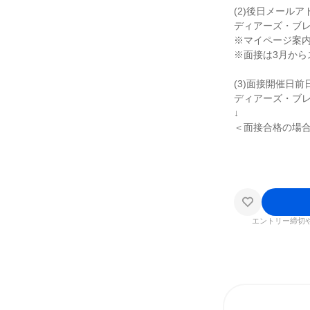
(2)後日メール
ディアーズ・ブレ
※マイページ案
※面接は3月から
(3)面接開催日前
ディアーズ・ブ
↓
＜面接合格の場合
エントリー締切