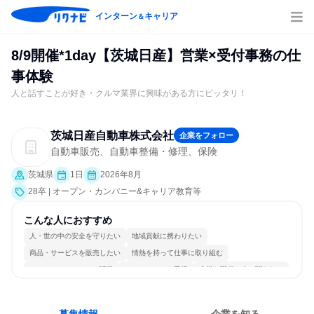
インターン
キャリア
＆
8/9開催*1day【茨城日産】営業×受付事務の仕
事体験
人と話すことが好き・クルマ業界に興味がある方にピッタリ！
茨城日産自動車株式会社
企業をフォロー
自動車販売、自動車整備・修理、保険
茨城県
1日
2026年8月
28卒 | オープン・カンパニー&キャリア教育等
こんな人におすすめ
人・世の中の安全を守りたい
地域貢献に携わりたい
商品・サービスを販売したい
情熱を持って仕事に取り組む
コミュニケーションが活発
チームワークを重視
多様な職種の人と関われる
明確な目標を追いかける
若手が裁量を持てる環境
人とたくさん会話する