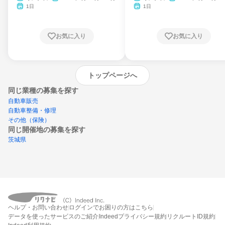
月・11月・12月
1日
1日
お気に入り
お気に入り
トップページへ
同じ業種の募集を探す
自動車販売
自動車整備・修理
その他（保険）
同じ開催地の募集を探す
茨城県
エントリーするとプログラムの詳細案内を
ヘルプ・お問い合わせ
ログインでお困りの方はこちら
受け取れるようになります
データを使ったサービスのご紹介
Indeedプライバシー規約
リクルートID規約