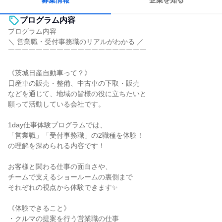
募集情報
企業を知る
プログラム内容
プログラム内容
＼ 営業職・受付事務職のリアルがわかる ／
￣￣￣￣￣￣￣￣￣￣￣￣￣￣￣￣￣￣￣￣
《茨城日産自動車って？》
日産車の販売・整備、中古車の下取・販売
などを通じて、地域の皆様の役に立ちたいと
願って活動している会社です。
1day仕事体験プログラムでは、
「営業職」「受付事務職」の2職種を体験！
の理解を深められる内容です！
お客様と関わる仕事の面白さや、
チームで支えるショールームの裏側まで
それぞれの視点から体験できます✨
《体験できること》
・クルマの提案を行う営業職の仕事