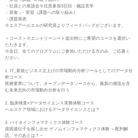
・社員との座談会※任意参加3日目・施設見学
・昼食 ↓・実習（課題への取り組み）
・課題発表
※エスアールエルの研究員よりフィードバッグがございます。
＜コース＞※エントリーシート提出時にご希望のコースを選択い
ただきます。
※全日、全てのプログラムにご参加いただける方のみ、ご応募く
ださい。
1. IT_新規ビジネス立上げの市場動向分析ツールとしてのデータ分
析コース
医療業界について、オープンデータソースから、最新の潮流を含
む未来志向の市場動向分析を行う
2. 臨床検査×データサイエンス実務体験コース
ヘルスケア領域におけるデータサイエンスとは？
3. バイオインフォマティクス体験コース
原因遺伝子を探し出せ ゲノムインフォマティクス体験 ～配列解
読、そのあとは？～