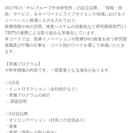
2017年の「H.U.グループ中央研究所」の設立以降、「情報・技
術・サービス」をキーワードにライフサイエンス領域におけるイ
ノベーション推進にも力を入れており、
医療情報やAIの活用、検査システムの自動化など研究開発部門とI
T部門の連携による取り組みも加速化しています。
本コースでは、医療イノベーションや医療DXの推進を担う研究開
発職及びIT職の仕事を、コース別のワークを通じて体感いただき
ます。
【実施プログラム】
※昨年開催の内容です。一部変更となる場合があります。
◇1日目
・イントロダクション（会社紹介など）
・実施プログラムの紹介
・ 課題説明
◇2日目以降
・オリエンテーション（社長との交流あり）
・昼食
・実習（課題への取り組み）