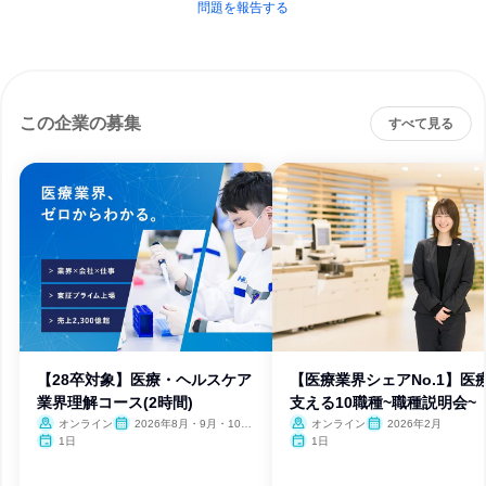
問題を報告する
この企業の募集
すべて見る
【28卒対象】医療・ヘルスケア
【医療業界シェアNo.1】医
業界理解コース(2時間)
支える10職種~職種説明会~
オンライン
2026年8月・9月・10
オンライン
2026年2月
月・11月・12月、2027年1
1日
1日
月