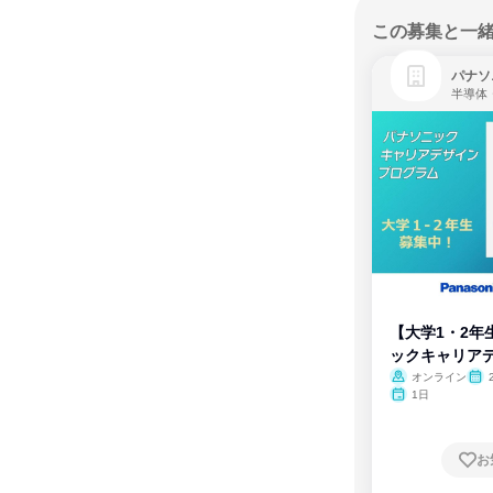
この募集と一
パナソ
半導体
【大学1・2年
ックキャリア
ム
オンライン
1日
お