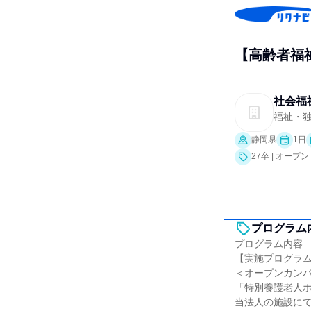
【高齢者福
社会福
福祉・独
静岡県
1日
27卒 | オー
プログラム
プログラム内容
【実施プログラ
＜オープンカン
「特別養護老人
当法人の施設に