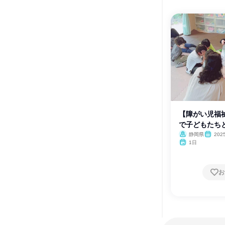
【障がい児福
で子どもたち
験
静岡県
202
1日
お