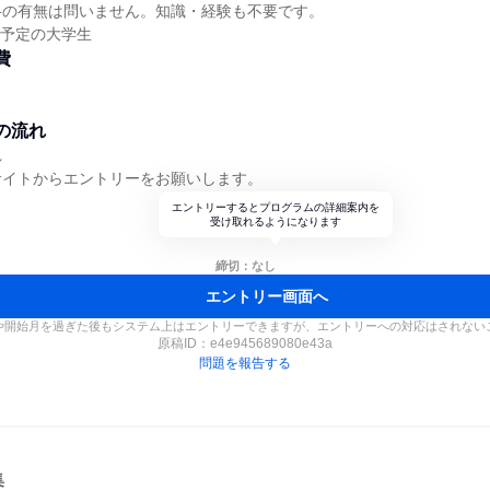
格の有無は問いません。知識・経験も不要です。
業予定の大学生
費
の流れ
れ
サイトからエントリーをお願いします。
エントリーするとプログラムの詳細案内を
受け取れるようになります
締切：なし
エントリー画面へ
や開始月を過ぎた後もシステム上はエントリーできますが、エントリーへの対応はされない
原稿ID：
e4e945689080e43a
問題を報告する
集