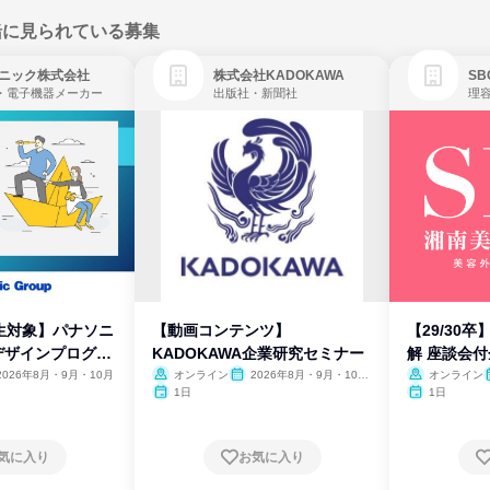
緒に見られている募集
ニック株式会社
株式会社KADOKAWA
・電子機器メーカー
出版社・新聞社
生対象】パナソニ
【動画コンテンツ】
【29/30
デザインプログラ
KADOKAWA企業研究セミナー
解 座談会
2026年8月・9月・10月
オンライン
2026年8月・9月・10
オンライン
月・11月・12月
1日
1日
気に入り
お気に入り