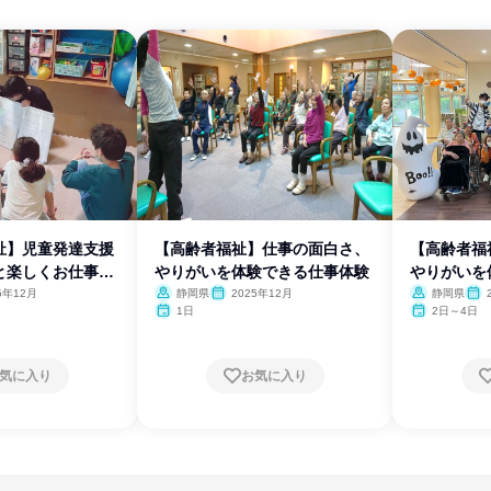
祉】児童発達支援
【高齢者福祉】仕事の面白さ、
【高齢者福
と楽しくお仕事体
やりがいを体験できる仕事体験
やりがいを
5年12月
静岡県
2025年12月
静岡県
1日
2日～4日
気に入り
お気に入り