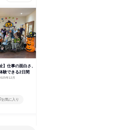
社会福祉法人駿府葵会
その他の募集
すべて見る
祉】仕事の面白さ、
体験できる2日間
2025年12月
お気に入り