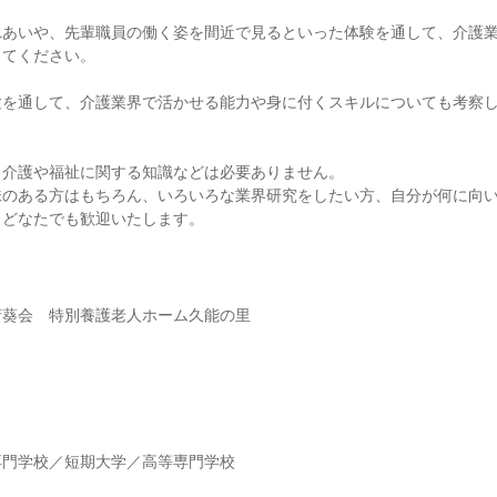
れあいや、先輩職員の働く姿を間近で見るといった体験を通して、介護
じてください。
験を通して、介護業界で活かせる能力や身に付くスキルについても考察
、介護や福祉に関する知識などは必要ありません。
味のある方はもちろん、いろいろな業界研究をしたい方、自分が何に向
、どなたでも歓迎いたします。
府葵会 特別養護老人ホーム久能の里
】
専門学校／短期大学／高等専門学校
】