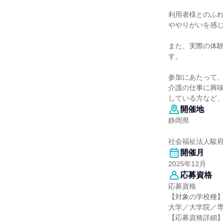
利用者様とのふ
ややりがいを感
また、実際の体
す。
参加にあたって
介護の仕事に興
している方など
開催地
静岡県
社会福祉法人駿
開催月
2025年12月
応募資格
応募資格
【対象の学校種
大学／大学院／
【応募資格詳細