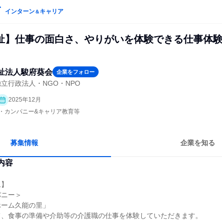
インターン
キャリア
＆
祉】仕事の面白さ、やりがいを体験できる仕事体
祉法人駿府葵会
企業をフォロー
立行政法人・NGO・NPO
2025年12月
プン・カンパニー&キャリア教育等
募集情報
企業を知る
内容
ム】
パニー＞
ホーム久能の里」
て、食事の準備や介助等の介護職の仕事を体験していただきます。