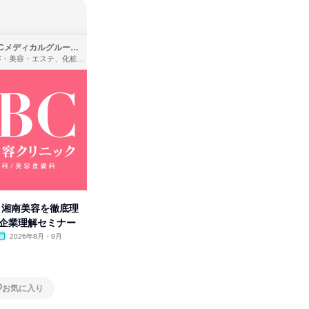
SBCメディカルグループ株式会社
株式会社バンダイ
理容・美容・エステ、化粧品・理美容用品小売、医療・病院
アパレル・繊維・スポーツメーカー、製造・メーカー、ゲーム制作・販売
卒】湘南美容を徹底理
人事の心を動かす「自己表現」
タカラト
付企業理解セミナー
の極意/選考官の本音を動画で公
ビ」を学
開
2026年8月・9月
オンライン
2026年8月・9月・10
オンラ
月・11月・12月
1日
1日
お気に入り
お気に入り