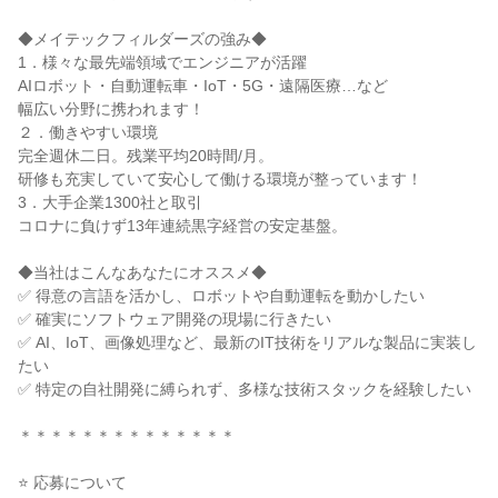
◆メイテックフィルダーズの強み◆
1．様々な最先端領域でエンジニアが活躍
AIロボット・自動運転車・IoT・5G・遠隔医療…など
幅広い分野に携われます！
２．働きやすい環境
完全週休二日。残業平均20時間/月。
研修も充実していて安心して働ける環境が整っています！
3．大手企業1300社と取引
コロナに負けず13年連続黒字経営の安定基盤。
◆当社はこんなあなたにオススメ◆
✅ 得意の言語を活かし、ロボットや自動運転を動かしたい
✅ 確実にソフトウェア開発の現場に行きたい
✅ AI、IoT、画像処理など、最新のIT技術をリアルな製品に実装し
たい
✅ 特定の自社開発に縛られず、多様な技術スタックを経験したい
＊＊＊＊＊＊＊＊＊＊＊＊＊＊
⭐ 応募について