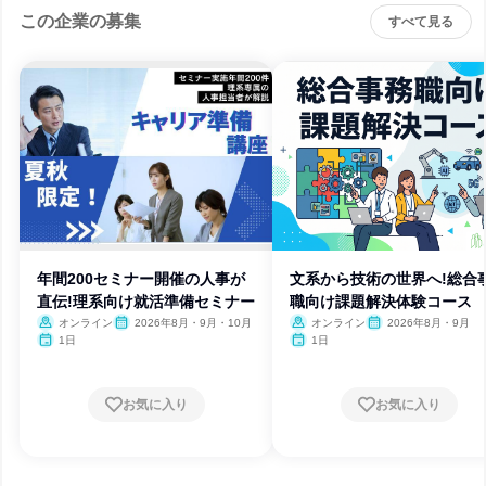
この企業の募集
すべて見る
年間200セミナー開催の人事が
文系から技術の世界へ!総合
直伝!理系向け就活準備セミナー
職向け課題解決体験コース
オンライン
2026年8月・9月・10月
オンライン
2026年8月・9月
1日
1日
お気に入り
お気に入り