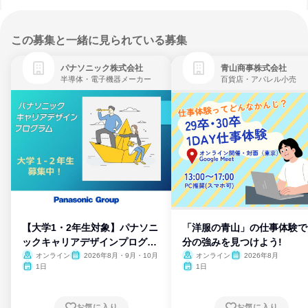
この募集と一緒に見られている募集
パナソニック株式会社
青山商事株式会社
半導体・電子機器メーカー
百貨店・アパレル小売
【大学1・2年生対象】パナソニ
「洋服の青山」の仕事体験で
ックキャリアデザインプログラ
分の強みを見つけよう!
ム
オンライン
2026年8月・9月・10月
オンライン
2026年8月
1日
1日
お気に入り
お気に入り