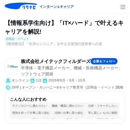
インターン
キャリア
＆
【情報系学生向け】「IT×ハード」で叶えるキ
ャリアを解説!
説明会・イベント
【動画配信】「生涯エンジニア」を叶える最強の技術者への道
株式会社メイテックフィルダーズ
企業をフォロー
半導体・電子機器メーカー、機械・医療機器メーカー、
ソフトウェア開発
オンライン
1日
2026年8月・9月・10月
28卒 | オープン・カンパニー&キャリア教育等（説明会・イベント [職種
研究]）
こんな人におすすめ
テクノロジーに携わりたい
機械・機器に携わりたい
分析・リサーチしたい
情熱を持って仕事に取り組む
冷静に仕事に取り組む
常に新しいものに挑戦
チームワークを重視
女性が働きやすい環境で働ける
一つの専門分野を極める
若手が裁量を持てる環境