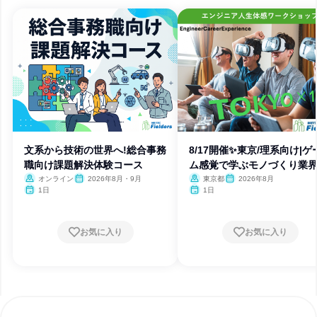
文系から技術の世界へ!総合事務
8/17開催✨東京/理系向け|ゲ
職向け課題解決体験コース
ム感覚で学ぶモノづくり業
オンライン
2026年8月・9月
東京都
2026年8月
1日
1日
お気に入り
お気に入り