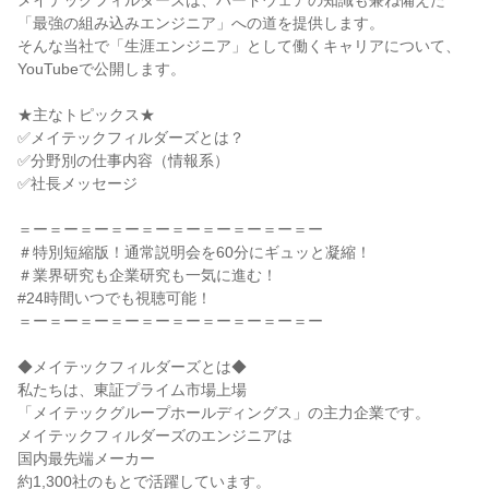
メイテックフィルダーズは、ハードウェアの知識も兼ね備えた
「最強の組み込みエンジニア」への道を提供します。
そんな当社で「生涯エンジニア」として働くキャリアについて、
YouTubeで公開します。
★主なトピックス★
✅メイテックフィルダーズとは？
✅分野別の仕事内容（情報系）
✅社長メッセージ
＝ー＝ー＝ー＝ー＝ー＝ー＝ー＝ー＝ー＝ー
＃特別短縮版！通常説明会を60分にギュッと凝縮！
＃業界研究も企業研究も一気に進む！
#24時間いつでも視聴可能！
＝ー＝ー＝ー＝ー＝ー＝ー＝ー＝ー＝ー＝ー
◆メイテックフィルダーズとは◆
私たちは、東証プライム市場上場
「メイテックグループホールディングス」の主力企業です。
メイテックフィルダーズのエンジニアは
国内最先端メーカー
約1,300社のもとで活躍しています。