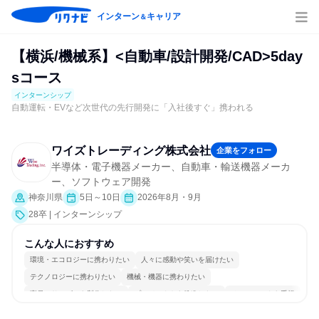
インターン
キャリア
＆
【横浜/機械系】<自動車/設計開発/CAD>5day
sコース
インターンシップ
自動運転・EVなど次世代の先行開発に「入社後すぐ」携われる
ワイズトレーディング株式会社
企業をフォロー
半導体・電子機器メーカー、自動車・輸送機器メーカ
ー、ソフトウェア開発
神奈川県
5日～10日
2026年8月・9月
28卒 | インターンシップ
こんな人におすすめ
環境・エコロジーに携わりたい
人々に感動や笑いを届けたい
テクノロジーに携わりたい
機械・機器に携わりたい
商品・サービスを製作したい
プロジェクトを推進したい
チームワークを重視
長く同じ会社に居続けられる
一つの専門分野を極める