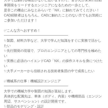
大学では触れる機会がないと思いますので、皆さんが未来の自動
車開発をリードするエンジニアになるための一歩として、
是非この機会にみなとみらいで「NX」に触れてみてください！
CAD経験者はもちろん、CADに触れたことのない方でもお気軽に
ご参加いただけます！
✅こんな方へおすすめ！
━━━━━━━━━━━━━━━━━━━
✨製図、材料力学など、大学で学んだ知識をすぐに実務で活かし
たい
✨先行開発の現場で、プロのエンジニアとしての専門性を極めた
い
✨実務に必須のハイエンドCAD「NX」の操作スキルを身につけた
い
✨大手メーカーから信頼される技術者集団の中で成長したい
✅機械系の仕事：機械設計エンジニア
━━━━━━━━━━━━━━━━━━━
大学での機械力学や製図の知識が直結します。
具体的な配属先は、車体（ボディ、内装）や機構部品（エンジン
周辺、サスペンション）の設計開発です。
✨部品のモデリング・設計