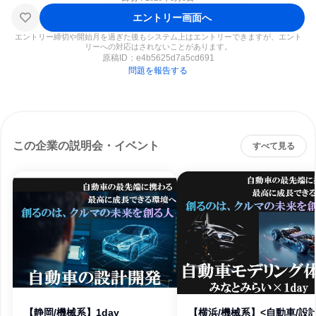
エントリー画面へ
エントリー締切や開始月を過ぎた後もシステム上はエントリーできますが、エント
リーへの対応はされないことがあります。
原稿ID：
e4b5625d7a5cd691
問題を報告する
この企業の説明会・イベント
すべて見る
【静岡/機械系】1day
【横浜/機械系】<自動車/設