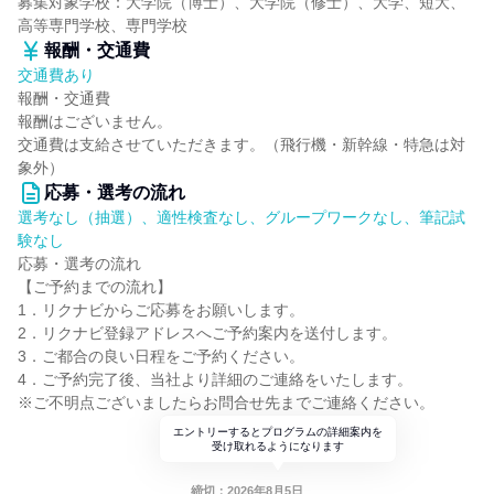
募集対象学校：大学院（博士）、大学院（修士）、大学、短大、
高等専門学校、専門学校
報酬・交通費
交通費あり
報酬・交通費
報酬はございません。
交通費は支給させていただきます。（飛行機・新幹線・特急は対
象外）
応募・選考の流れ
選考なし（抽選）、適性検査なし、グループワークなし、筆記試
験なし
応募・選考の流れ
【ご予約までの流れ】
1．リクナビからご応募をお願いします。
2．リクナビ登録アドレスへご予約案内を送付します。
3．ご都合の良い日程をご予約ください。
4．ご予約完了後、当社より詳細のご連絡をいたします。
※ご不明点ございましたらお問合せ先までご連絡ください。
エントリーするとプログラムの詳細案内を
受け取れるようになります
締切：2026年8月5日