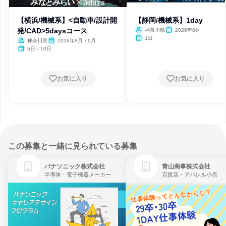
【横浜/機械系】<自動車/設計開
【静岡/機械系】1day
発/CAD>5daysコース
神奈川県
2026年8月
1日
神奈川県
2026年8月・9月
5日～10日
お気に入り
お気に入り
この募集と一緒に見られている募集
パナソニック株式会社
青山商事株式会社
半導体・電子機器メーカー
百貨店・アパレル小売