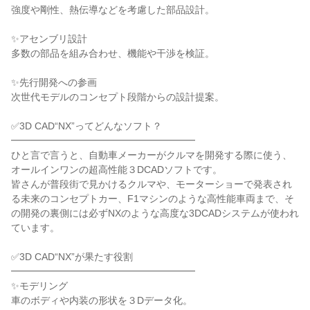
強度や剛性、熱伝導などを考慮した部品設計。
✨アセンブリ設計
多数の部品を組み合わせ、機能や干渉を検証。
✨先行開発への参画
次世代モデルのコンセプト段階からの設計提案。
✅3D CAD“NX”ってどんなソフト？
━━━━━━━━━━━━━━━━━━━
ひと言で言うと、自動車メーカーがクルマを開発する際に使う、
オールインワンの超高性能３DCADソフトです。
皆さんが普段街で見かけるクルマや、モーターショーで発表され
る未来のコンセプトカー、F1マシンのような高性能車両まで、そ
の開発の裏側には必ずNXのような高度な3DCADシステムが使われ
ています。
✅3D CAD“NX”が果たす役割
━━━━━━━━━━━━━━━━━━━
✨モデリング
車のボディや内装の形状を３Dデータ化。