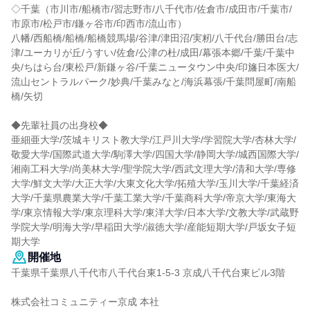
◇千葉（市川市/船橋市/習志野市/八千代市/佐倉市/成田市/千葉市/
市原市/松戸市/鎌ヶ谷市/印西市/流山市）
八幡/西船橋/船橋/船橋競馬場/谷津/津田沼/実籾/八千代台/勝田台/志
津/ユーカリが丘/うすい/佐倉/公津の杜/成田/幕張本郷/千葉/千葉中
央/ちはら台/東松戸/新鎌ヶ谷/千葉ニュータウン中央/印旛日本医大/
流山セントラルパーク/妙典/千葉みなと/海浜幕張/千葉問屋町/南船
橋/矢切
◆先輩社員の出身校◆
亜細亜大学/茨城キリスト教大学/江戸川大学/学習院大学/杏林大学/
敬愛大学/国際武道大学/駒澤大学/四国大学/静岡大学/城西国際大学/
湘南工科大学/尚美林大学/聖学院大学/西武文理大学/清和大学/専修
大学/鮮文大学/大正大学/大東文化大学/拓殖大学/玉川大学/千葉経済
大学/千葉県農業大学/千葉工業大学/千葉商科大学/帝京大学/東海大
学/東京情報大学/東京理科大学/東洋大学/日本大学/文教大学/武蔵野
学院大学/明海大学/早稲田大学/淑徳大学/産能短期大学/戸坂女子短
期大学
開催地
千葉県千葉県八千代市八千代台東1-5-3 京成八千代台東ビル3階
株式会社コミュニティー京成 本社