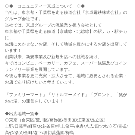
◇◆┈コニュニティー京成について┈◇◆
当社は、東京都・千葉県を走る鉄道会社『京成電鉄株式会社』の
グループ会社です。
当社では、京成グループの流通業を担う会社として
東京都や千葉県を走る鉄道【京成線・北総線】の駅ナカ・駅チカ
に、
生活に欠かせないお店、そして地域を豊かにするお店を出店して
います！
創業以来、新規事業及び新規出店への挑戦を続け、
今ではコンビニ、ベーカリー、カフェ、スーパー銭湯及びコイン
ランドリー事業を展開しています。
今後も事業を更に充実・拡大させて、地域に必要とされる企業・
お店であり続けたいと考えています。
「ファミリーマート」「リトルマーメイド」「プロント」「笑が
おの湯」の運営をしています！
◆出店地域一覧◆
◇東京（台東区/荒川区/葛飾区/墨田区/江東区/足立区）
上野/日暮里/町屋/お花茶屋/押上/業平/曳舟/八広/四ツ木/立石/青砥/
高砂/柴又/金町/森下/堀切菖蒲園/梅島