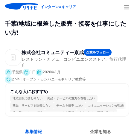
インターン
キャリア
＆
千葉/地域に根差した販売・接客を仕事にした
い方!
株式会社コミュニティー京成
企業をフォロー
レストラン・カフェ、コンビニエンスストア、旅行代理
店
千葉県
1日
2026年1月
27卒 | オープン・カンパニー&キャリア教育等
こんな人におすすめ
地域貢献に携わりたい
商品・サービスの魅力を表現したい
商品・サービスを販売したい
チームを統率したい
コミュニケーションが活発
常に新しいものに挑戦
チームワークを重視
自分の好きな場所で働ける
若手が裁量を持てる環境
人とたくさん会話する
募集情報
企業を知る