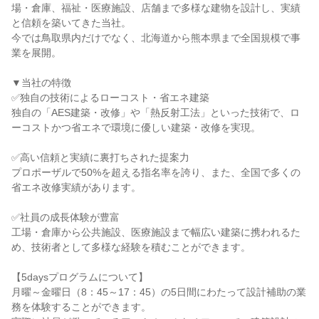
場・倉庫、福祉・医療施設、店舗まで多様な建物を設計し、実績
と信頼を築いてきた当社。
今では鳥取県内だけでなく、北海道から熊本県まで全国規模で事
業を展開。
▼当社の特徴
✅独自の技術によるローコスト・省エネ建築
独自の「AES建築・改修」や「熱反射工法」といった技術で、ロ
ーコストかつ省エネで環境に優しい建築・改修を実現。
✅高い信頼と実績に裏打ちされた提案力
プロポーザルで50%を超える指名率を誇り、また、全国で多くの
省エネ改修実績があります。
✅社員の成長体験が豊富
工場・倉庫から公共施設、医療施設まで幅広い建築に携われるた
め、技術者として多様な経験を積むことができます。
【5daysプログラムについて】
月曜～金曜日（8：45～17：45）の5日間にわたって設計補助の業
務を体験することができます。