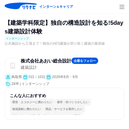
インターン
キャリア
＆
【建築学科限定】独自の構造設計を知る!5day
s建築設計体験
インターンシップ
公共施設から工場まで！独自のAES建築が切り拓く建築の最前線
株式会社あおい総合設計
企業をフォロー
建築設計
鳥取県
5日～10日
2026年8月・9月
28卒 | インターンシップ
こんな人におすすめ
環境・エコロジーに携わりたい
都市・街づくりがしたい
地域貢献に携わりたい
商品・サービスを製作したい
情熱を持って仕事に取り組む
チームワークを重視
長く同じ会社に居続けられる
一つの専門分野を極める