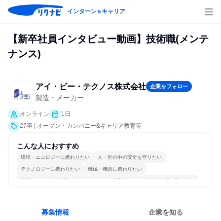
インターン
キャリア
＆
【新卒社員インタビュー動画】技術職(メンテ
ナンス)
アイ・ビー・テクノス株式会社
企業をフォロー
製造・メーカー
オンライン
1日
27卒 | オープン・カンパニー&キャリア教育等
こんな人におすすめ
環境・エコロジーに携わりたい
人・世の中の安全を守りたい
テクノロジーに携わりたい
機械・機器に携わりたい
商品・サービスを製作したい
チームを統率したい
冷静に仕事に取り組む
長く同じ会社に居続けられる
若手が裁量を持てる環境
募集情報
企業を知る