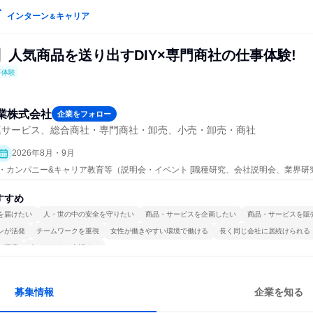
インターン
キャリア
＆
】人気商品を送り出すDIY×専門商社の仕事体験!
事体験
業株式会社
企業をフォロー
連サービス、総合商社・専門商社・卸売、小売・卸売・商社
2026年8月・9月
ープン・カンパニー&キャリア教育等（説明会・イベント [職種研究、会社説明会、業界研
すすめ
を届けたい
人・世の中の安全を守りたい
商品・サービスを企画したい
商品・サービスを販
ンが活発
チームワークを重視
女性が働きやすい環境で働ける
長く同じ会社に居続けられる
る環境
人とたくさん会話する
募集情報
企業を知る