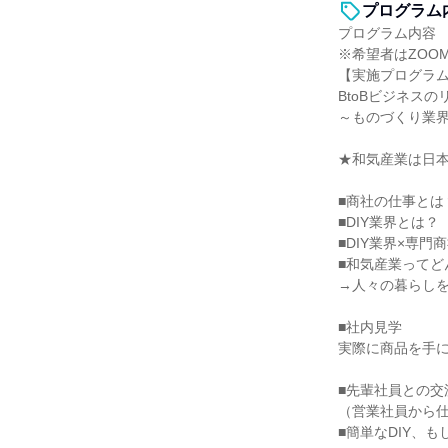
プログラム
プログラム内容
※希望者はZOO
【実施プログラ
BtoBビジネスの
～ものづくり業
★和気産業は日本
■商社の仕事とは
■DIY業界とは？
■DIY業界×専
■和気産業ってど
→人々の暮らし
■社内見学
実際に商品を手
■先輩社員との交
（営業社員から
■簡単なDIY、