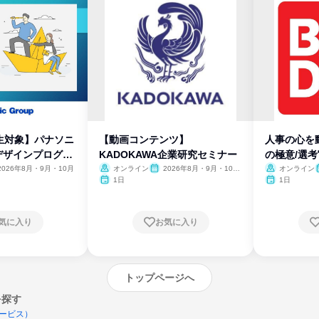
生対象】パナソニ
【動画コンテンツ】
人事の心を
デザインプログラ
KADOKAWA企業研究セミナー
の極意/選
開
2026年8月・9月・10月
オンライン
2026年8月・9月・10
オンライン
月・11月・12月
1日
1日
気に入り
お気に入り
トップページへ
を探す
ービス）