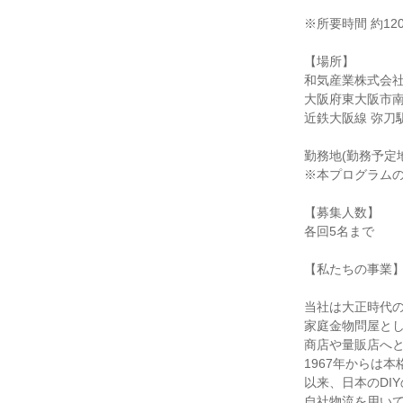
※所要時間 約12
【場所】
和気産業株式会社
大阪府東大阪市南上
近鉄大阪線 弥刀
勤務地(勤務予定
※本プログラム
【募集人数】
各回5名まで
【私たちの事業
当社は大正時代の
家庭金物問屋とし
商店や量販店へ
1967年からは
以来、日本のDI
自社物流を用い