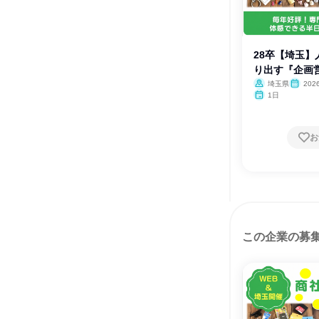
28卒【埼玉
り出す『企画
埼玉県
20
1日
お
この企業の募