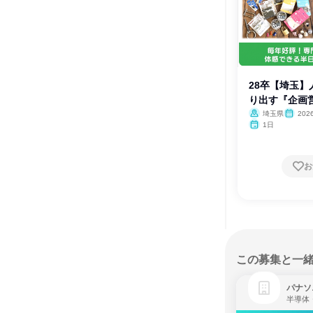
28卒【埼玉
り出す『企画
埼玉県
20
1日
お
この募集と一
パナソ
半導体