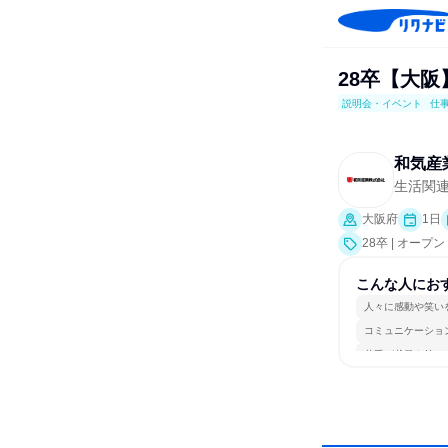
28卒【大阪
説明会・イベント
仕
和気産
生活関
大阪府
1日
28卒 | オ
こんな人にお
人々に感動や笑い
コミュニケーショ
若手が裁量を持て