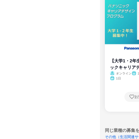
【大学1・2年
ックキャリア
ム
オンライン
1日
お
同じ業種の募集
その他（生活関連サ