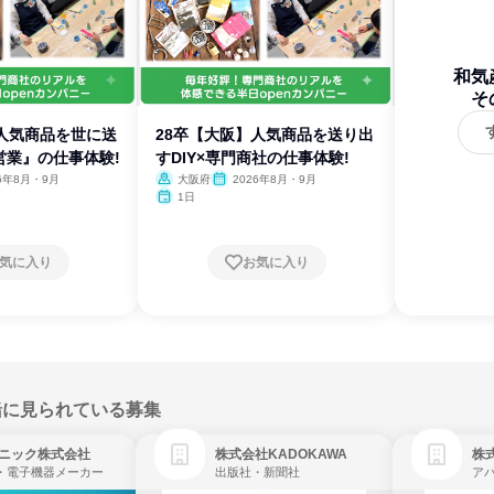
和気
そ
】人気商品を世に送
28卒【大阪】人気商品を送り出
営業』の仕事体験!
すDIY×専門商社の仕事体験!
26年8月・9月
大阪府
2026年8月・9月
1日
気に入り
お気に入り
緒に見られている募集
ニック株式会社
株式会社KADOKAWA
株
・電子機器メーカー
出版社・新聞社