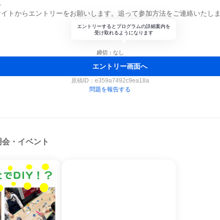
れ
サイトからエントリーをお願いします。追って参加方法をご連絡いたし
エントリーするとプログラムの詳細案内を
受け取れるようになります
締切：なし
エントリー画面へ
原稿ID：
e359a7492c9ea18a
問題を報告する
明会・イベント