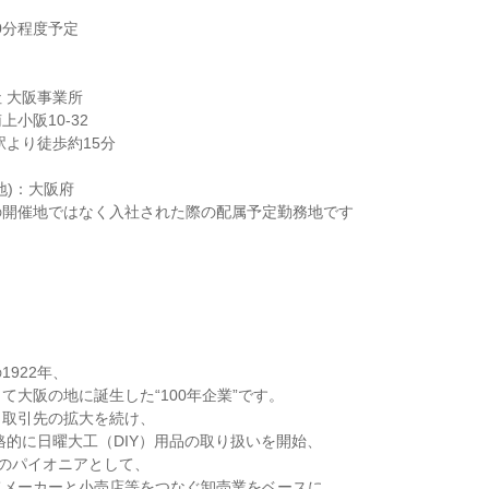
0分程度予定
 大阪事業所
小阪10-32
駅より徒歩約15分
地)：大阪府
の開催地ではなく入社された際の配属予定勤務地です
】
1922年、
て大阪の地に誕生した“100年企業”です。
と取引先の拡大を続け、
本格的に日曜大工（DIY）用品の取り扱いを開始、
Yのパイオニアとして、
てメーカーと小売店等をつなぐ卸売業をベースに、