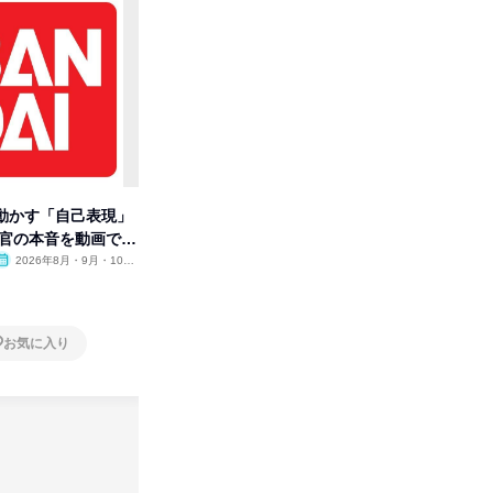
動かす「自己表現」
先着順・選考なし|注文住宅の総
企画営業
考官の本音を動画で公
合職|会社説明会&社長座談会
を超えお
2026年8月・9月・10
オンライン
2026年8月・9月
オンラ
月・11月・12月
1日
1日
お気に入り
お気に入り