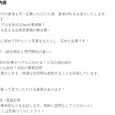
内容
Mでの参加も可！応募いただいた後、参加URLをお送りいたします。
ム】
リアルを知る1Day仕事体験！
界を支える企画営業職の舞台裏～
に初めてDIYという言葉をもたらし、広めた企業です！
？（総合商社と専門商社の違い）
門商社の仕事がリアルにわかる！１日の流れ紹介
んな会社？当社の事業説明
を豊かにする・快適な住空間を創造することを目指しています。
に取って見ていただける倉庫があります！
流・質疑応答
仕事内容などをお話します。気軽に質問もしてください☆）
もしくは売場づくりにトライ！