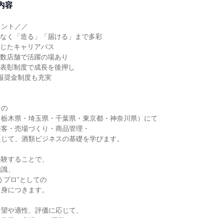
内容
イント／／
でなく「造る」「届ける」まで多彩
応じたキャリアパス
複数店舗で活躍の場あり
・表彰制度で成長を後押し
報奨金制度も充実
ンの
（栃木県・埼玉県・千葉県・東京都・神奈川県）にて
接客・売場づくり・商品管理・
通じて、酒類ビジネスの基礎を学びます。
経験することで、
知識、
うプロ”としての
と身につきます。
希望や適性、評価に応じて、