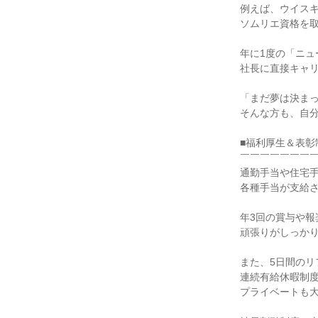
例えば、ウイス
ソムリエ資格を
年に1度の「ニュ
社長に直接キャ
「まだ夢は決ま
そんな方も、自分
■福利厚生＆表彰
￣￣￣￣￣￣￣
通勤手当や住宅
各種手当が支給
年3回の賞与や報
頑張りがしっか
また、5日間のリ
連続有給休暇制
プライベートも