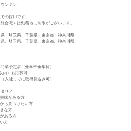
マウンテン
職での採用です。
ア総合職＞は勤務地に制限がございます。
木県・埼玉県・千葉県・東京都・神奈川県
木県、埼玉県、千葉県、東京都、神奈川県
専門卒予定者（全学部全学科）
以内）も応募可
許（入社までに取得見込み可）
ッタリ／
に興味がある方
れから見つけたい方
好きな方
神がある方
たい方