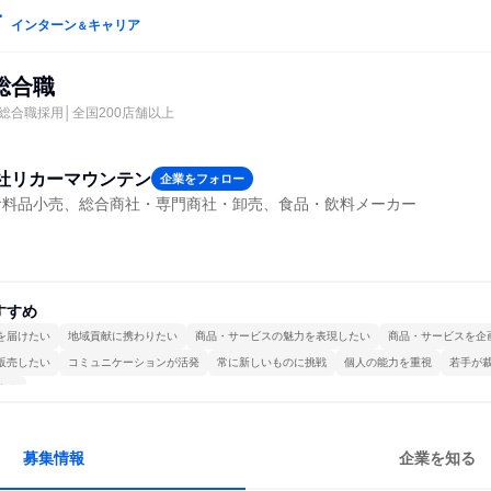
インターン
キャリア
＆
総合職
総合職採用│全国200店舗以上
社リカーマウンテン
企業をフォロー
食料品小売、総合商社・専門商社・卸売、食品・飲料メーカー
すすめ
を届けたい
地域貢献に携わりたい
商品・サービスの魅力を表現したい
商品・サービスを企
販売したい
コミュニケーションが活発
常に新しいものに挑戦
個人の能力を重視
若手が
する
募集情報
企業を知る