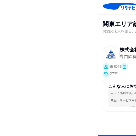
関東エリア
お酒の未来を創る、
株式会
専門飲
東京都
27卒
こんな人にお
人々に感動や笑い
商品・サービスを
人とたくさん会話