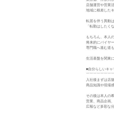
店舗運営や営業
地域に根差した
転居を伴う異動
「転勤はしたく
もちろん、本人
将来的にバイヤ
専門職へ進む道
生活基盤を関東
■自分らしいキャ
￣￣￣￣￣￣￣
入社後まずは店
商品知識や現場
その後は本人の
営業、商品企画
広報など多彩な