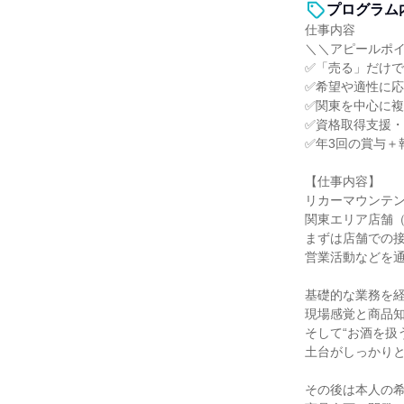
プログラム
仕事内容
＼＼アピールポ
✅「売る」だけ
✅希望や適性に
✅関東を中心に
✅資格取得支援
✅年3回の賞与＋
【仕事内容】
リカーマウンテ
関東エリア店舗
まずは店舗での
営業活動などを
基礎的な業務を
現場感覚と商品
そして“お酒を扱
土台がしっかり
その後は本人の