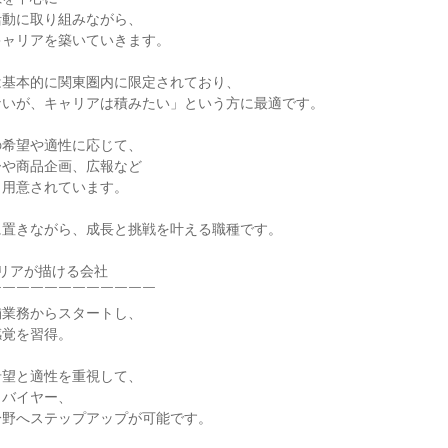
活動に取り組みながら、
キャリアを築いていきます。
は基本的に関東圏内に限定されており、
ないが、キャリアは積みたい」という方に最適です。
の希望や適性に応じて、
ーや商品企画、広報など
も用意されています。
に置きながら、成長と挑戦を叶える職種です。
リアが描ける会社
￣￣￣￣￣￣￣￣￣￣￣￣
舗業務からスタートし、
感覚を習得。
希望と適性を重視して、
、バイヤー、
分野へステップアップが可能です。