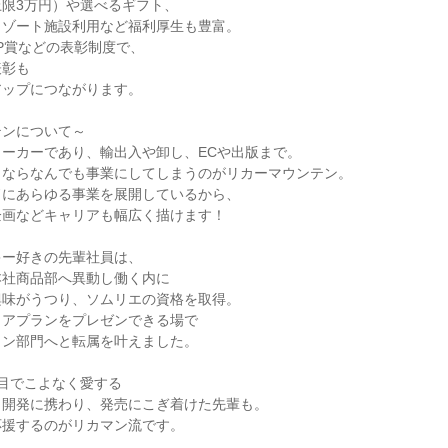
限3万円）や選べるギフト、
リゾート施設利用など福利厚生も豊富。
P賞などの表彰制度で、
表彰も
アップにつながります。
テンについて～
ーカーであり、輸出入や卸し、ECや出版まで。
とならなんでも事業にしてしまうのがリカーマウンテン。
ドにあらゆる事業を展開しているから、
企画などキャリアも幅広く描けます！
キー好きの先輩社員は、
本社商品部へ異動し働く内に
興味がうつり、ソムリエの資格を取得。
リアプランをプレゼンできる場で
イン部門へと転属を叶えました。
目でこよなく愛する
・開発に携わり、発売にこぎ着けた先輩も。
応援するのがリカマン流です。