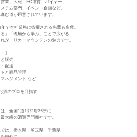
営業、広報、EC運営、バイヤー、
システム部門、イベント企画など、
へ進む道が用意されています。
3年で本社業務に抜擢される先輩も多数。
みる」「現場から学ぶ」ことで広がる
それが、リカーマウンテンの魅力です。
・・】
客と販売
業・配送
ウトと商品管理
マネジメント など
お酒のプロを目指す
￣￣￣￣￣￣￣￣￣￣￣￣
は、全国1道1都2府36県に
界最大級の酒類専門商社です。
職では、栃木県・埼玉県・千葉県・
県を中心に