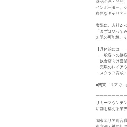
商品企画・開発、
インポーター、
多彩なキャリア
実際に、入社2〜
「まずはやって
無限の可能性。
【具体的には・
・一般客への接
・飲食店向け営
・売場のレイア
・スタッフ育成・
■関東エリアで、
￣￣￣￣￣￣￣
リカーマウンテン
店舗を構える業
関東エリア総合
東京都・神奈川