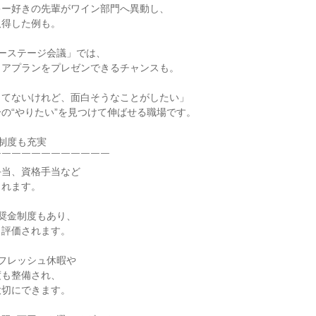
キー好きの先輩がワイン部門へ異動し、
取得した例も。
ーステージ会議」では、
リアプランをプレゼンできるチャンスも。
ってないけれど、面白そうなことがしたい」
の“やりたい”を見つけて伸ばせる職場です。
制度も充実
￣￣￣￣￣￣￣￣￣￣￣￣
手当、資格手当など
されます。
奨金制度もあり、
り評価されます。
フレッシュ休暇や
度も整備され、
大切にできます。