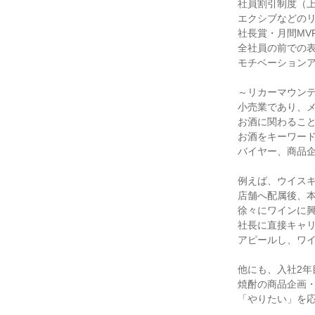
社員割引制度（上
エクシブなどの
社長賞・月間MV
全社員の前での
モチベーション
～リカーマウン
小売業であり、メ
お酒に関わるこ
お酒をキーワー
バイヤー、商品
例えば、ウイス
店舗へ配属後、
徐々にワインに
社長に直接キャ
アピールし、ワ
他にも、入社2年
焼酎の商品企画
「やりたい」を