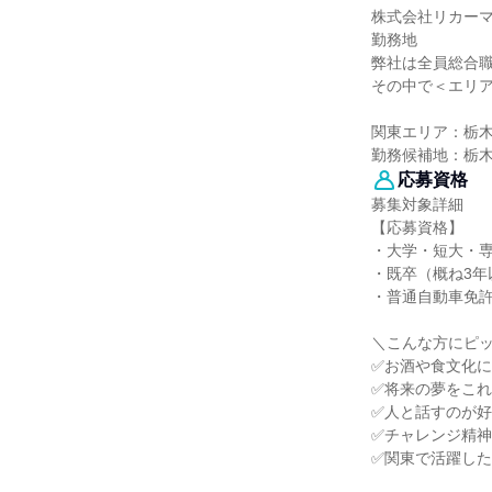
株式会社リカー
勤務地
弊社は全員総合
その中で＜エリ
関東エリア：栃
勤務候補地：栃
応募資格
募集対象詳細
【応募資格】
・大学・短大・
・既卒（概ね3年
・普通自動車免
＼こんな方にピ
✅お酒や食文化
✅将来の夢をこ
✅人と話すのが
✅チャレンジ精
✅関東で活躍し