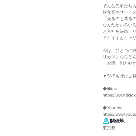
そんな先輩たち
飲食業やサービ
「売るのも造る
なんだかいろい
と入社を決め、
イキイキとキャ
今は、ひとつに
リカマンならど
「お酒、割と好
▼SNSもぜひご
◆tiktok
https://www.tikt
◆Youtube
https://www.you
開催地
東京都