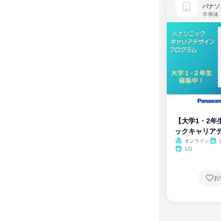
パナソ
半導体
【大学1・2年
ックキャリア
ム
オンライン
1日
お