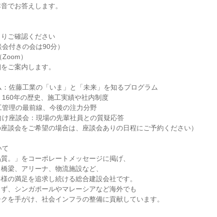
本音でお答えします。
よりご確認ください
談会付きの会は90分）
Zoom）
細をご案内します。
ム：佐藤工業の「いま」と「未来」を知るプログラム
明：160年の歴史、施工実績や社内制度
施工管理の最前線、今後の注力分野
職向け座談会：現場の先輩社員との質疑応答
の座談会をご希望の場合は、座談会ありの日程にご予約ください）
いて
品質。」をコーポレートメッセージに掲げ、
、橋梁、アリーナ、物流施設など、
客様の満足を追求し続ける総合建設会社です。
らず、シンガポールやマレーシアなど海外でも
ークを手がけ、社会インフラの整備に貢献しています。