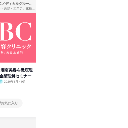
SBCメディカルグループ株式会社
株式会社バンダイ
理容・美容・エステ、化粧品・理美容用品小売、医療・病院
アパレル・繊維・スポーツメーカー、製造・メーカー、ゲーム制作・販売
卒】湘南美容を徹底理
人事の心を動かす「自己表現」
「洋服の
付企業理解セミナー
の極意/選考官の本音を動画で公
分の強み
開
2026年8月・9月
オンライン
2026年8月・9月・10
オンラ
月・11月・12月
1日
1日
お気に入り
お気に入り