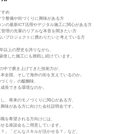
すすめ
フラ整備や街づくりに興味がある方
コンの最新ICT活用やデジタル施工に関心がある方
工管理の先輩のリアルな本音を聞きたい方
高いプロジェクトに携わりたいと考えている方
0年以上の歴史を誇りながら、
を駆使した施工にも挑戦し続けています。
史の中で磨き上げてきた技術力が、
日本全国、そして海外の街を支えているのか。
のづくり」の醍醐味、
に成長できる環境なのか。
攻し、将来のモノづくりに関心がある方、
に興味がある方に向けた会社説明会です。
築職を希望される方向けには、
話せる座談会もご用意しています。
は？」「どんなスキルが活かせる？」など、