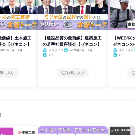
最前線】土木施工
【建設品質の最前線】建築施工
【WEB/6
談会【ゼネコン】
の若手社員座談会【ゼネコン】
ゼネコンの
2026年8月・9月
オンライン
2026年8月・9月
オンライン
1日
1日
気に入り
お気に入り
集