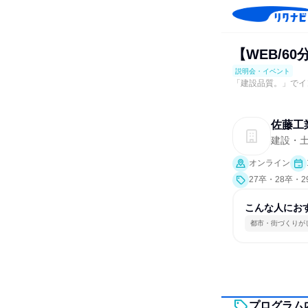
【WEB/6
説明会・イベント
「建設品質。」でイ
佐藤工
建設・
オンライン
27卒・28卒・
究]）
こんな人にお
都市・街づくりが
プログラム