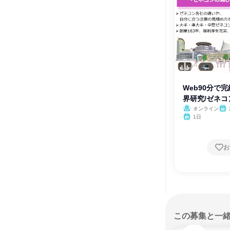
Web90分で
界研究/ゼネ
オンライン
1日
お
この募集と一