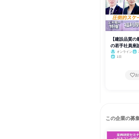
【建設品質の
の若手社員座
オンライン
1日
お
この企業の募