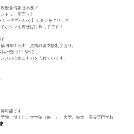
の履歴書情報は不要／
エントリー画面へ】
トリー画面へいく】ボタンをクリック
完了ボタンを押せば応募完了です！
紹介
、福利厚生充実、資格取得支援制度あり。
取得日数は11.8日と、
ランスの推進にも力を入れています。
社
応募可能です
大学院（博士）、大学院（修士）、大学、短大、高等専門学校
費