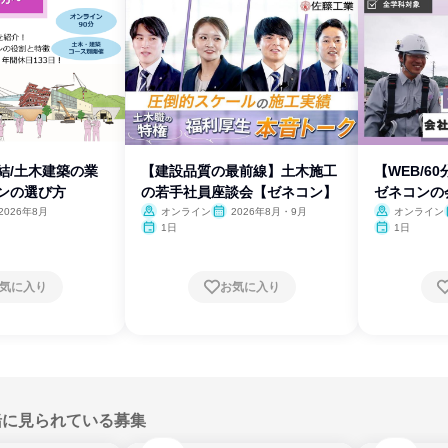
完結/土木建築の業
【建設品質の最前線】土木施工
【WEB/6
コンの選び方
の若手社員座談会【ゼネコン】
ゼネコンの
2026年8月
オンライン
2026年8月・9月
オンライン
1日
1日
気に入り
お気に入り
緒に見られている募集