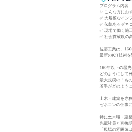
プログラム内容
✨ こんな方にお
✅ 大規模なイン
✅ 伝統あるゼネ
✅ 現場で働く施
✅ 社会貢献度の
佐藤工業は、16
最新のICT技術
160年以上の歴
どのようにして
最大規模の「も
若手がどのよう
土木・建築を専
ゼネコンの仕事
特に土木職・建
先輩社員と直接
「現場の雰囲気