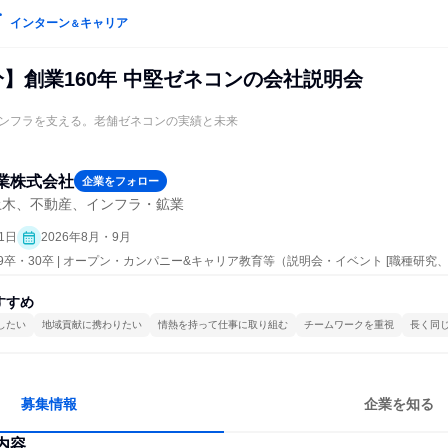
インターン
キャリア
＆
0分】創業160年 中堅ゼネコンの会社説明会
ンフラを支える。老舗ゼネコンの実績と未来
業株式会社
企業をフォロー
土木、不動産、インフラ・鉱業
1日
2026年8月・9月
29卒・30卒 | オープン・カンパニー&キャリア教育等（説明会・イベント [職種研
すすめ
したい
地域貢献に携わりたい
情熱を持って仕事に取り組む
チームワークを重視
長く同
募集情報
企業を知る
内容