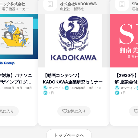
ニック株式会社
株式会社KADOKAWA
・電子機器メーカー
出版社・新聞社
生対象】パナソニ
【動画コンテンツ】
【29/30
デザインプログラ
KADOKAWA企業研究セミナー
解 座談会
2026年8月・9月・10月
オンライン
2026年8月・9月・10
オンライン
月・11月・12月
1日
1日
気に入り
お気に入り
トップページへ