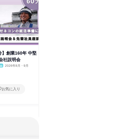
佐
0分】創業160年 中堅
【建設品質の最前線】建築施工
会社説明会
の若手社員座談会【ゼネコン】
2026年8月・9月
オンライン
2026年8月・9月
1日
お気に入り
お気に入り