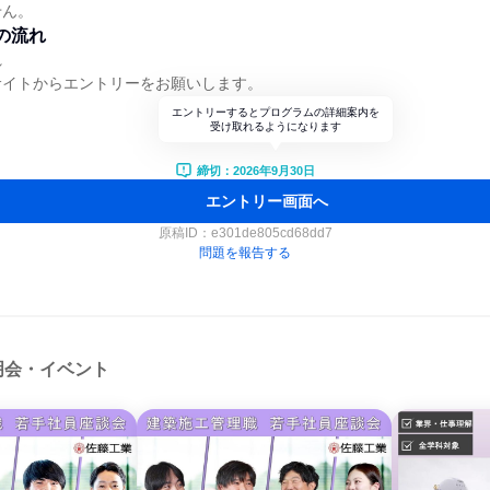
せん。
の流れ
れ
サイトからエントリーをお願いします。
エントリーするとプログラムの詳細案内を
受け取れるようになります
締切：2026年9月30日
エントリー画面へ
原稿ID：
e301de805cd68dd7
問題を報告する
明会・イベント