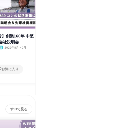
佐
0分】創業160年 中堅
Web90分で完結/土木建築の業
会社説明会
界研究/ゼネコンの選び方
2026年8月・9月
オンライン
2026年8月
1日
お気に入り
お気に入り
すべて見る