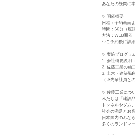
あなたの疑問に
✨ 開催概要
日程：予約画面
時間：60分（座
方法：WEB開催（
※ご予約後に詳
✨ 実施プログラ
1. 会社概要説
2. 佐藤工業の
3. 土木・建築
（※先輩社員と
✨ 佐藤工業につ
私たちは「建設
トンネルやダム
社会の満足とお
日本国内のみな
多くのランドマ