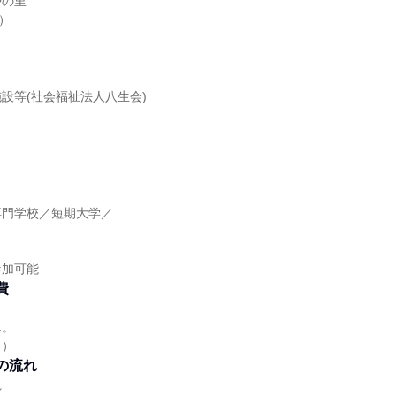
やの里
）
設等(社会福祉法人八生会)
】
専門学校／短期大学／
】
参加可能
費
ん。
り）
の流れ
れ