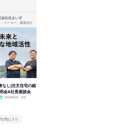
式会社住まいず
ＩＶＳテレビ制作株式会社
造・メーカー、建築設計
広告・宣伝、放送・テレビ局、通信・インターネット
考なし|注文住宅の総
【オンライン】制作の基本から
タカラト
説明会&社長座談会
業界の裏側まで理解の深まる説
ビ」を学
明会
2026年8月・9月
オンライン
2026年8月
オンラ
1日
1日
お気に入り
お気に入り