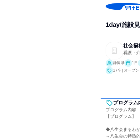
1day/施
社会福
看護・介
静岡県
1日
27卒 | オー
プログラム
プログラム内容
【プログラム】
◆八生会まるわ
→八生会の特徴