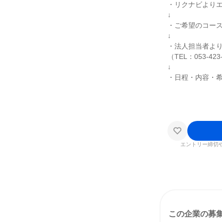
・リクナビより
↓
・ご希望のコー
↓
・法人担当者よ
（TEL：053-423
↓
・日程・内容・
エントリー締切
この企業の募