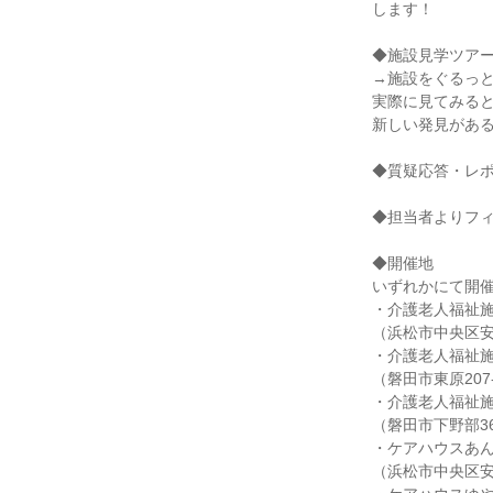
します！
◆施設見学ツア
→施設をぐるっと
実際に見てみる
新しい発見があ
◆質疑応答・レ
◆担当者よりフ
◆開催地
いずれかにて開
・介護老人福祉
（浜松市中央区安新
・介護老人福祉
（磐田市東原207
・介護老人福祉
（磐田市下野部36
・ケアハウスあ
（浜松市中央区安新