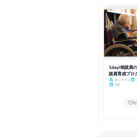
1day/相談
談員育成プロ
オンライン
1日
お