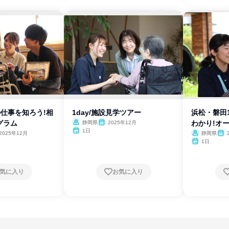
員の仕事を知ろう!相
1day/施設見学ツアー
浜松・磐田1
グラム
わかり!オ
静岡県
2025年12月
1日
2025年12月
静岡県
1日
気に入り
お気に入り