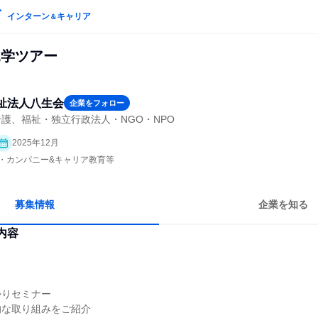
インターン
キャリア
＆
設見学ツアー
祉法人八生会
企業をフォロー
護、福祉・独立行政法人・NGO・NPO
2025年12月
プン・カンパニー&キャリア教育等
募集情報
企業を知る
内容
かりセミナー
的な取り組みをご紹介