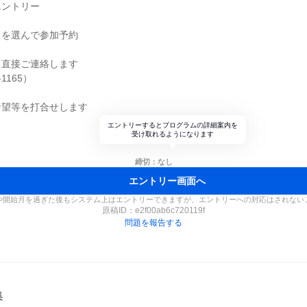
エントリー
スを選んで参加予約
り直接ご連絡します
-1165）
希望等を打合せします
エントリーするとプログラムの詳細案内を
受け取れるようになります
締切：なし
エントリー画面へ
や開始月を過ぎた後もシステム上はエントリーできますが、エントリーへの対応はされない
原稿ID：
e2f00ab6c720119f
問題を報告する
集