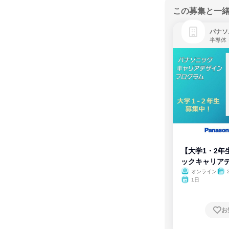
この募集と一
パナソ
半導体
【大学1・2年
ックキャリア
ム
オンライン
1日
お