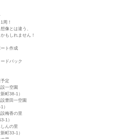
ー
1周！
と想像とは違う、
るかもしれません！
ポート作成
ィードバック
催予定
施設一空園
町38-1）
施設豊田一空園
-1）
施設梅香の里
3-1）
んしんの里
町33-1）