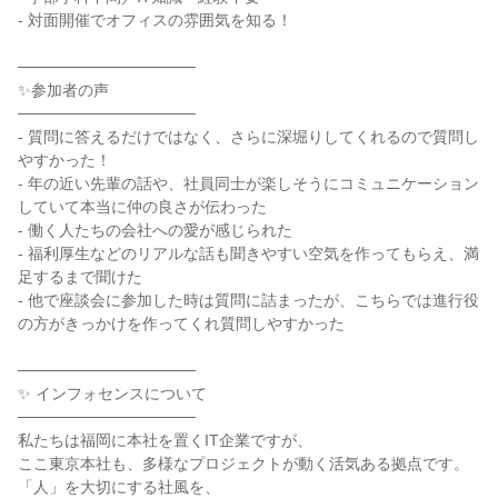
- 対面開催でオフィスの雰囲気を知る！
────────────────
✨参加者の声
────────────────
- 質問に答えるだけではなく、さらに深堀りしてくれるので質問し
やすかった！
‐ 年の近い先輩の話や、社員同士が楽しそうにコミュニケーション
していて本当に仲の良さが伝わった
- 働く人たちの会社への愛が感じられた
- 福利厚生などのリアルな話も聞きやすい空気を作ってもらえ、満
足するまで聞けた
- 他で座談会に参加した時は質問に詰まったが、こちらでは進行役
の方がきっかけを作ってくれ質問しやすかった
────────────────
✨ インフォセンスについて
────────────────
私たちは福岡に本社を置くIT企業ですが、
ここ東京本社も、多様なプロジェクトが動く活気ある拠点です。
「人」を大切にする社風を、