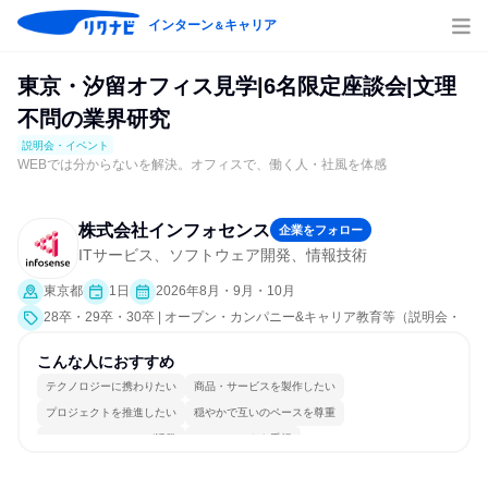
インターン
キャリア
＆
東京・汐留オフィス見学|6名限定座談会|文理
不問の業界研究
説明会・イベント
WEBでは分からないを解決。オフィスで、働く人・社風を体感
株式会社インフォセンス
企業をフォロー
ITサービス、ソフトウェア開発、情報技術
東京都
1日
2026年8月・9月・10月
28卒・29卒・30卒 | オープン・カンパニー&キャリア教育等（説明会・
イベント [職種研究、職場見学会、社員交流会、会社説明会、業界研
究]）
こんな人におすすめ
テクノロジーに携わりたい
商品・サービスを製作したい
プロジェクトを推進したい
穏やかで互いのペースを尊重
コミュニケーションが活発
チームワークを重視
女性が働きやすい環境で働ける
長く同じ会社に居続けられる