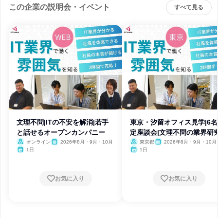
この企業の説明会・イベント
すべて見る
文理不問|ITの不安を解消|若手
東京・汐留オフィス見学|6
と話せるオープンカンパニー
定座談会|文理不問の業界研
オンライン
2026年8月・9月・10月
東京都
2026年8月・9月・10月
1日
1日
お気に入り
お気に入り