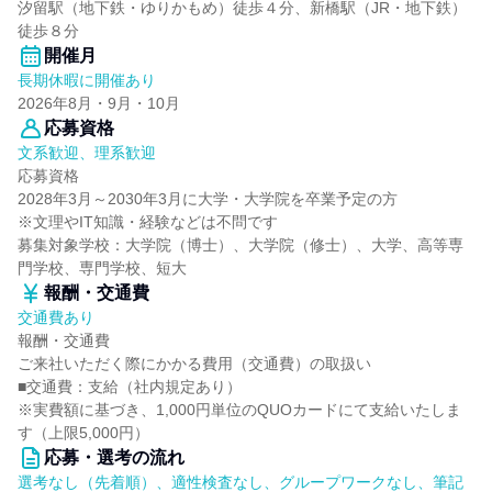
汐留駅（地下鉄・ゆりかもめ）徒歩４分、新橋駅（JR・地下鉄）
徒歩８分
開催月
長期休暇に開催あり
2026年8月・9月・10月
応募資格
文系歓迎、理系歓迎
応募資格
2028年3月～2030年3月に大学・大学院を卒業予定の方
※文理やIT知識・経験などは不問です
募集対象学校：大学院（博士）、大学院（修士）、大学、高等専
門学校、専門学校、短大
報酬・交通費
交通費あり
報酬・交通費
ご来社いただく際にかかる費用（交通費）の取扱い
■交通費：支給（社内規定あり）
※実費額に基づき、1,000円単位のQUOカードにて支給いたしま
す（上限5,000円）
応募・選考の流れ
選考なし（先着順）、適性検査なし、グループワークなし、筆記