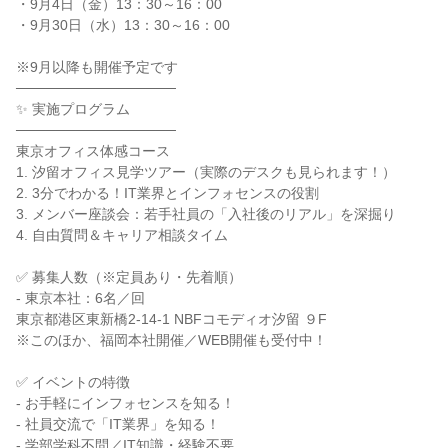
・9月4日（金）13：30～16：00
・9月30日（水）13：30～16：00
※9月以降も開催予定です
────────────────
✨ 実施プログラム
────────────────
東京オフィス体感コース
1. 汐留オフィス見学ツアー（実際のデスクも見られます！）
2. 3分でわかる！IT業界とインフォセンスの役割
3. メンバー座談会：若手社員の「入社後のリアル」を深掘り
4. 自由質問＆キャリア相談タイム
✅ 募集人数（※定員あり・先着順）
- 東京本社：6名／回
東京都港区東新橋2-14-1 NBFコモディオ汐留 ９F
※このほか、福岡本社開催／WEB開催も受付中！
✅ イベントの特徴
- お手軽にインフォセンスを知る！
- 社員交流で「IT業界」を知る！
- 学部学科不問／IT知識・経験不要