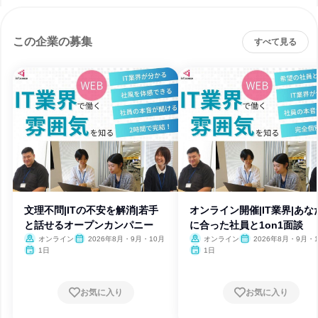
この企業の募集
すべて見る
文理不問|ITの不安を解消|若手
オンライン開催|IT業界|あな
と話せるオープンカンパニー
に合った社員と1on1面談
オンライン
2026年8月・9月・10月
オンライン
2026年8月・9月・1
月・11月・12月
1日
1日
お気に入り
お気に入り