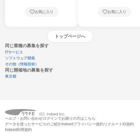
お気に入り
お気に入り
トップページへ
同じ業種の募集を探す
ITサービス
ソフトウェア開発
その他（情報技術）
同じ開催地の募集を探す
東京都
エントリーするとプログラムの詳細案内を
ヘルプ・お問い合わせ
ログインでお困りの方はこちら
受け取れるようになります
データを使ったサービスのご紹介
Indeedプライバシー規約
リクルートID規約
Indeed利用規約
締切：2026年9月30日
エントリー画面へ