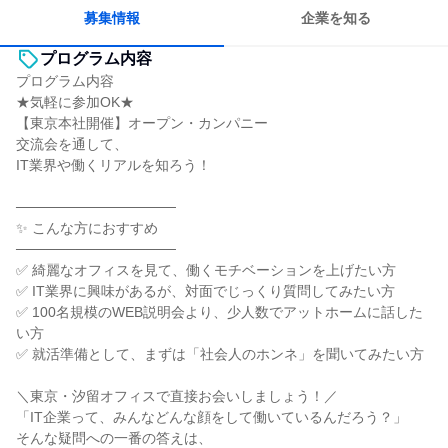
明確な目標を追いかける
人とたくさん会話する
募集情報
企業を知る
プログラム内容
プログラム内容
★気軽に参加OK★
【東京本社開催】オープン・カンパニー
交流会を通して、
IT業界や働くリアルを知ろう！
────────────────
✨ こんな方におすすめ
────────────────
✅ 綺麗なオフィスを見て、働くモチベーションを上げたい方
✅ IT業界に興味があるが、対面でじっくり質問してみたい方
✅ 100名規模のWEB説明会より、少人数でアットホームに話した
い方
✅ 就活準備として、まずは「社会人のホンネ」を聞いてみたい方
＼東京・汐留オフィスで直接お会いしましょう！／
「IT企業って、みんなどんな顔をして働いているんだろう？」
そんな疑問への一番の答えは、