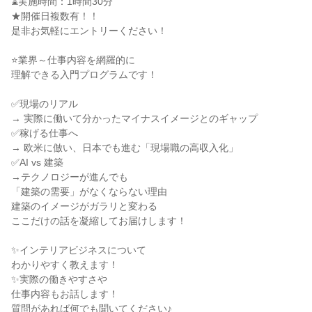
⌛実施時間：1時間30分
★開催日複数有！！
是非お気軽にエントリーください！
⭐業界～仕事内容を網羅的に
理解できる入門プログラムです！
✅現場のリアル
→ 実際に働いて分かったマイナスイメージとのギャップ
✅稼げる仕事へ
→ 欧米に倣い、日本でも進む「現場職の高収入化」
✅AI vs 建築
→テクノロジーが進んでも
「建築の需要」がなくならない理由
建築のイメージがガラリと変わる
ここだけの話を凝縮してお届けします！
✨インテリアビジネスについて
わかりやすく教えます！
✨実際の働きやすさや
仕事内容もお話します！
質問があれば何でも聞いてください♪