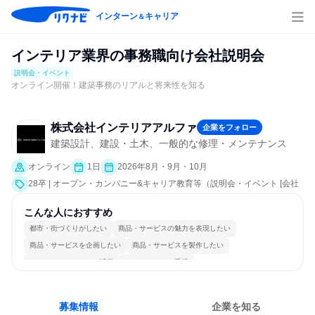
インターン
キャリア
＆
インテリア業界の事務職向け会社説明会
説明会・イベント
オンライン開催！建築事務のリアルと将来性を知る
株式会社インテリアアルファ
企業をフォロー
建築設計、建設・土木、一般的な修理・メンテナンス
オンライン
1日
2026年8月・9月・10月
28卒 | オープン・カンパニー&キャリア教育等（説明会・イベント [会社
説明会]）
こんな人におすすめ
都市・街づくりがしたい
商品・サービスの魅力を表現したい
商品・サービスを企画したい
商品・サービスを製作したい
コミュニケーションが活発
チームワークを重視
女性が働きやすい環境で働ける
長く同じ会社に居続けられる
一つの専門分野を極める
若手が裁量を持てる環境
募集情報
企業を知る