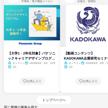
半導体・電子機器メーカー
出版社・新聞社
【大学1・2年生対象】パナソニ
【動画コンテンツ】
ックキャリアデザインプログラ
KADOKAWA企業研究セミナ
ム
オンライン
2026年8月・9月・10月
オンライン
2026年8月・9月・1
月・11月・12月
1日
1日
お気に入り
お気に入り
トップページへ
同じ業種の募集を探す