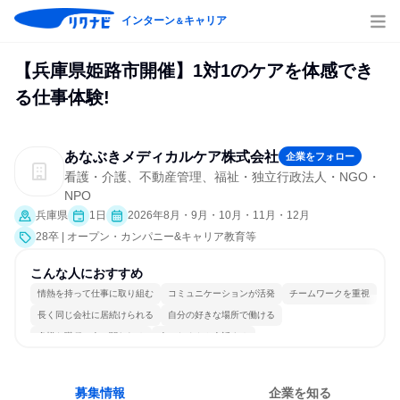
インターン
キャリア
＆
【兵庫県姫路市開催】1対1のケアを体感でき
る仕事体験!
あなぶきメディカルケア株式会社
企業をフォロー
看護・介護、不動産管理、福祉・独立行政法人・NGO・
NPO
兵庫県
1日
2026年8月・9月・10月・11月・12月
28卒 | オープン・カンパニー&キャリア教育等
こんな人におすすめ
情熱を持って仕事に取り組む
コミュニケーションが活発
チームワークを重視
長く同じ会社に居続けられる
自分の好きな場所で働ける
多様な職種の人と関われる
人とたくさん会話する
募集情報
企業を知る