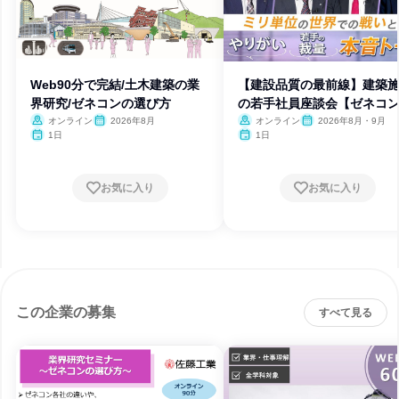
Web90分で完結/土木建築の業
【建設品質の最前線】建築
界研究/ゼネコンの選び方
の若手社員座談会【ゼネコ
オンライン
2026年8月
オンライン
2026年8月・9月
1日
1日
お気に入り
お気に入り
この企業の募集
すべて見る