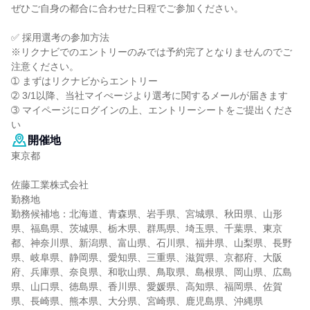
ぜひご自身の都合に合わせた日程でご参加ください。
✅ 採用選考の参加方法
※リクナビでのエントリーのみでは予約完了となりませんのでご
注意ください。
➀ まずはリクナビからエントリー
➁ 3/1以降、当社マイぺージより選考に関するメールが届きます
➂ マイページにログインの上、エントリーシートをご提出くださ
い
開催地
東京都
佐藤工業株式会社
勤務地
勤務候補地：北海道、青森県、岩手県、宮城県、秋田県、山形
県、福島県、茨城県、栃木県、群馬県、埼玉県、千葉県、東京
都、神奈川県、新潟県、富山県、石川県、福井県、山梨県、長野
県、岐阜県、静岡県、愛知県、三重県、滋賀県、京都府、大阪
府、兵庫県、奈良県、和歌山県、鳥取県、島根県、岡山県、広島
県、山口県、徳島県、香川県、愛媛県、高知県、福岡県、佐賀
県、長崎県、熊本県、大分県、宮崎県、鹿児島県、沖縄県