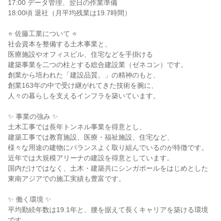
17:00 データ管理、翌日の作業準備
18:00頃 退社（月平均残業は19.7時間）
⭐ 佐藤工業について ⭐
社会資本を整備する土木事業と、
医療施設やオフィスビル、住宅などを手掛ける
建築事業を二つの柱とする総合建設業（ゼネコン）です。
創業から培われた「建設品質。」の精神のもと、
創業163年の中で受け継がれてきた技術を腕に、
人々の暮らしを支えるインフラを築いています。
✨ 事業の強み ✨
土木工事では長年トンネル事業を得意とし、
建築工事では教育施設、医療・福祉施設、住宅など、
様々な用途の建物にバランスよく取り組んでいるのが特徴です。
近年では大規模アリーナの建設を得意としています。
国内だけではなく、土木・建築共にシンガポールをはじめとした
東南アジアでの施工実績も豊富です。
✨ 働く環境 ✨
平均勤続年数は19.1年と、腰を据えて長くキャリアを築ける環境
です。