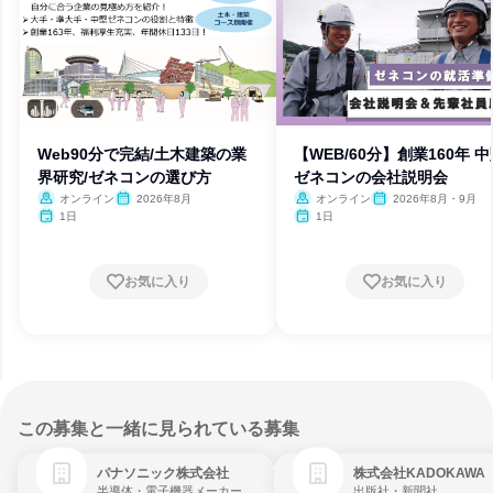
Web90分で完結/土木建築の業
【WEB/60分】創業160年 
界研究/ゼネコンの選び方
ゼネコンの会社説明会
オンライン
2026年8月
オンライン
2026年8月・9月
1日
1日
お気に入り
お気に入り
この募集と一緒に見られている募集
パナソニック株式会社
株式会社KADOKAWA
半導体・電子機器メーカー
出版社・新聞社