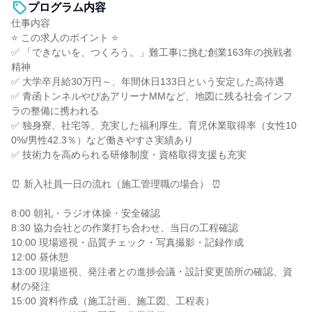
プログラム内容
仕事内容
⭐ この求人のポイント ⭐
✅ 「できないを、つくろう。」難工事に挑む創業163年の挑戦者
精神
✅ 大学卒月給30万円～、年間休日133日という安定した高待遇
✅ 青函トンネルやぴあアリーナMMなど、地図に残る社会インフ
ラの整備に携われる
✅ 独身寮、社宅等、充実した福利厚生。育児休業取得率（女性10
0%/男性42.3％）など働きやすさ実績あり
✅ 技術力を高められる研修制度・資格取得支援も充実
⏰ 新入社員一日の流れ（施工管理職の場合） ⏰
8:00 朝礼・ラジオ体操・安全確認
8:30 協力会社との作業打ち合わせ、当日の工程確認
10:00 現場巡視・品質チェック・写真撮影・記録作成
12:00 昼休憩
13:00 現場巡視、発注者との進捗会議・設計変更箇所の確認、資
材の発注
15:00 資料作成（施工計画、施工図、工程表）