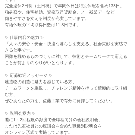
完全週休2日制（土日祝）で年間休日は特別休暇を含め133日。
独身寮や、住宅補助、資格取得奨励金、ノー残業デーなど
働きやすさを支える制度が充実しています。
有給休暇の平均取得日数は11.8日です。
✨ 仕事内容の魅力 ✨
「人々の安心・安全・快適な暮らしを支える」社会貢献を実感で
きる仕事です。
困難を極めるものづくりに対して、技術とチームワークで応える
ことが何よりのやりがいとなります。
✨ 応募歓迎メッセージ ✨
建造物の創造に魅力を感じている方、
チームワークを重視し、チャレンジ精神を持って積極的に取り組
む方、
ぜひあなたの力を、佐藤工業で存分に発揮してください。
✨ 説明会案内 ✨
週に1～2回程度の頻度で全職種向けの会社説明会、
または先輩社員との座談会を含めた職種別説明会を
オンライン形式で実施しています。