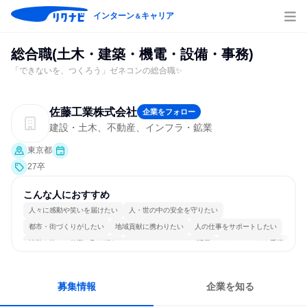
インターン
キャリア
＆
総合職(土木・建築・機電・設備・事務)
「できないを、つくろう」ゼネコンの総合職✨
佐藤工業株式会社
企業をフォロー
建設・土木、不動産、インフラ・鉱業
東京都
27卒
こんな人におすすめ
人々に感動や笑いを届けたい
人・世の中の安全を守りたい
都市・街づくりがしたい
地域貢献に携わりたい
人の仕事をサポートしたい
情熱を持って仕事に取り組む
コミュニケーションが活発
チームワークを重視
長く同じ会社に居続けられる
多様な職種の人と関われる
募集情報
企業を知る