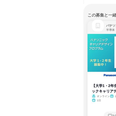
この募集と一
パナソ
半導体
【大学1・2年
ックキャリア
ム
オンライン
1日
お