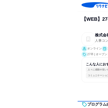
【WEB】
株式会
人事コ
オンライン
27卒 | オー
こんな人にお
人々に感動や笑い
コミュニケーショ
プログラム