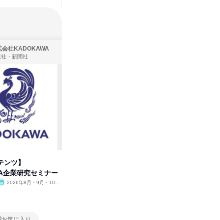
会社KADOKAWA
株式会社住まいず
版社・新聞社
製造・メーカー、建築設計
テンツ】
先着順・選考なし|注文住宅の総
プログラ
WA企業研究セミナー
合職|会社説明会&社長座談会
しくアル
2026年8月・9月・10
オンライン
2026年8月・9月
オンラ
月・11月・12月
1日
2日～4
お気に入り
お気に入り