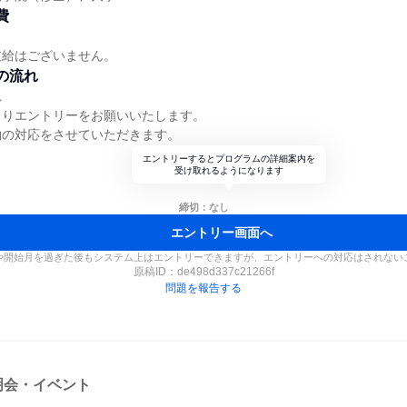
費
支給はございません。
の流れ
れ
よりエントリーをお願いいたします。
約の対応をさせていただきます。
エントリーするとプログラムの詳細案内を
受け取れるようになります
締切：なし
エントリー画面へ
や開始月を過ぎた後もシステム上はエントリーできますが、エントリーへの対応はされない
原稿ID：
de498d337c21266f
問題を報告する
明会・イベント