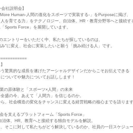
ン会社説明会】
s.More Human-人間の進化をスポーツで実装する-」をPurposeに掲げ、
「人を育てる力」をテクノロジー、自治体、HR・教育分野等へと接続す
Sports Force」を展開しています。
以上のエントリーをいただく中、私たちが探しているのは、
"強み"に変え、社会に実装したいと願う「挑み続ける人」です。
============
ム】
%という驚異的な成長を遂げたアーシャルデザインだからこそお伝えできる
スについてや魅力についてお話しします！
1》創業の原体験と「スポーツ×人間」の未来
ー全盛の今、あえて「人間力」を信じるのか。
から、社会構造の変化をチャンスに変える経営戦略の核心までを語りま
》社会を支えるプラットフォーム「Sports Force」
自治体、HR、教育へと接続する独自モデルを解説。
題、そこに対して私たちがどう解決しているのか、社員の一日スケジュ