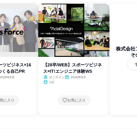
株式会社
そ
ーツビジネス×16
【28卒/WEB】スポーツビジネ
つくる自己PR
ス×IT!エンジニア体験WS
2026年8月
オンライン
2026年8月
1日
気に入り
お気に入り