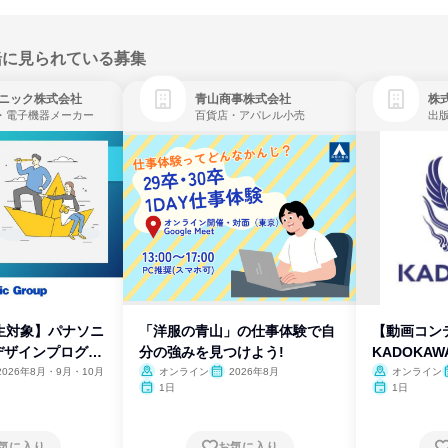
緒に見られている募集
ニック株式会社
青山商事株式会社
株式
・電子機器メーカー
百貨店・アパレル小売
出
生対象】パナソニ
「洋服の青山」の仕事体験で自
【動画コン
デザインプログラ
分の強みを見つけよう!
KADOKA
2026年8月・9月・10月
オンライン
2026年8月
オンライン
1日
1日
気に入り
お気に入り