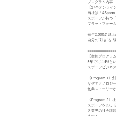
プログラム内容
【27卒オンライ
当社は「&Sport
スポーツが持つ
プラットフォーム「
毎年2,000名
自分の"好き"を
=============
【実施プログラ
5年で1,114
スポーツビジネ
《Program 
なぜテクノロジ
創業ストーリー
《Program 2
スポーツをDX、
各業界の社会課