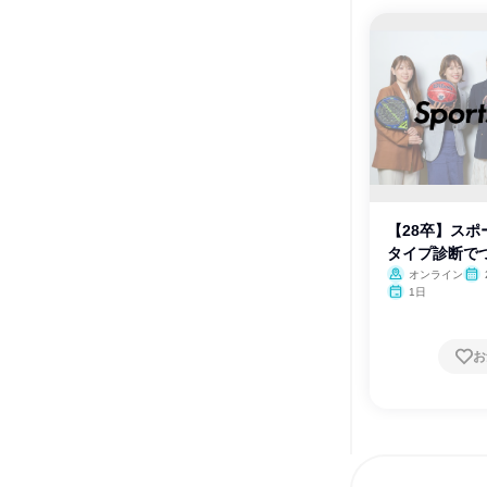
【28卒】スポ
タイプ診断で
オンライン
1日
お