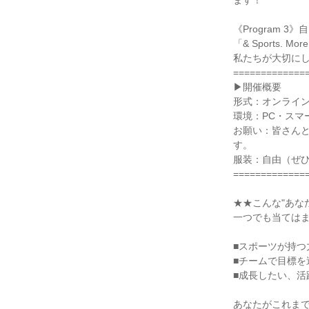
ます！
《Program 
「& Sports.
私たちが大切に
=============
▶開催概要
形式：オンライン
環境：PC・スマ
お願い：皆さん
す。
服装：自由（ぜ
=============
★★こんな"あな
一つでも当ては
■スポーツが持
■チームで目標
■成長したい、活
あなたがこれま