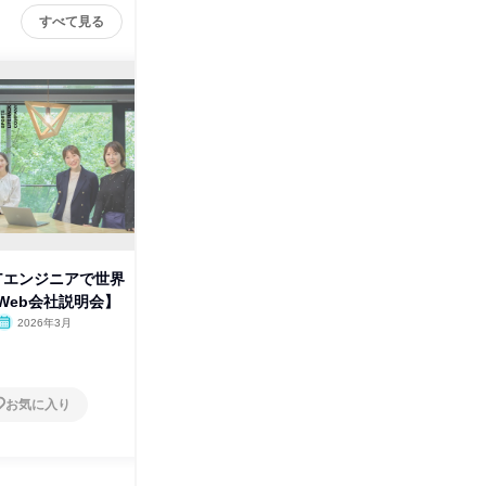
すべて見る
ITエンジニアで世界
【28卒/WEB】スポーツビジネ
【WEB
Web会社説明会】
ス×IT!エンジニア体験WS
験を活か
2026年3月
オンライン
2026年8月
オンラ
1日
1日
お気に入り
お気に入り