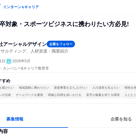
インターン
キャリア
＆
27卒対象・スポーツビジネスに携わりたい方必見!
社アーシャルデザイン
企業をフォロー
ンサルティング、人材派遣・職業紹介
1日
2026年5月
プン・カンパニー&キャリア教育等
すすめ
を届けたい
地域貢献に携わりたい
新規事業を立ち上げたい
人の成長を支えたい
情熱を
ンが活発
チームワークを重視
明確な目標を追いかける
若手が裁量を持てる環境
人とた
募集情報
企業を知る
内容