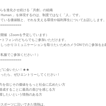
3》自らを進化させ続ける「共創」の組織
 More Human.」を体現するのは、制度ではなく「人」です。
している価値観と、それを支える環境や福利厚生についてお話しします
============
開催（Zoomを予定しています）
ートフォンのどちらでもご参加いただけます。
としっかりコミュニケーションを取りたいためカメラONでのご参加をお
ひ私服でご参加ください！）
============
た"に会いたい！★★
まったら、ぜひエントリーしてください！
つ力を信じその価値をもっと社会に広めたい方
を達成することに最高の喜びを感じる方
躍したいという情熱のある方
でスポーツに注いできた情熱は、