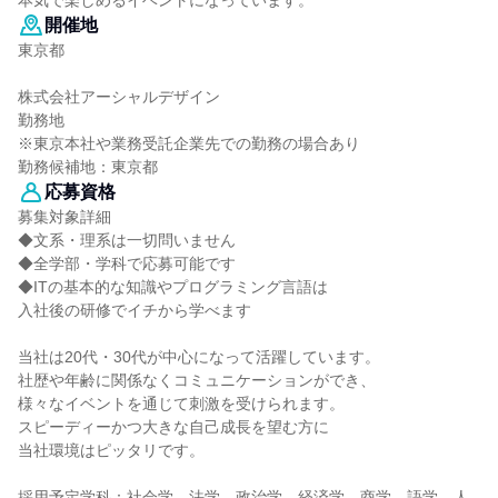
本気で楽しめるイベントになっています。
開催地
東京都
株式会社アーシャルデザイン
勤務地
※東京本社や業務受託企業先での勤務の場合あり
勤務候補地：東京都
応募資格
募集対象詳細
◆文系・理系は一切問いません
◆全学部・学科で応募可能です
◆ITの基本的な知識やプログラミング言語は
入社後の研修でイチから学べます
当社は20代・30代が中心になって活躍しています。
社歴や年齢に関係なくコミュニケーションができ、
様々なイベントを通じて刺激を受けられます。
スピーディーかつ大きな自己成長を望む方に
当社環境はピッタリです。
採用予定学科：社会学、法学、政治学、経済学、商学、語学、人