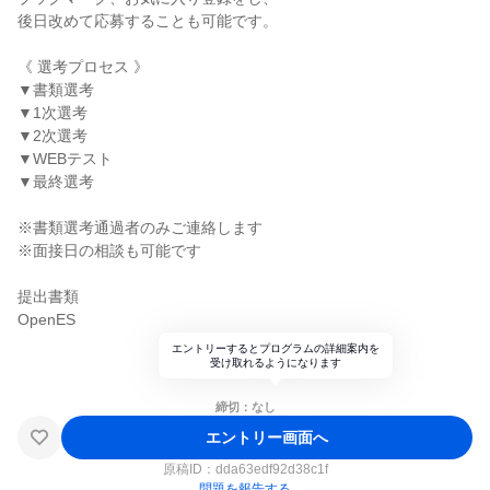
後日改めて応募することも可能です。
《 選考プロセス 》
▼書類選考
▼1次選考
▼2次選考
▼WEBテスト
▼最終選考
※書類選考通過者のみご連絡します
※面接日の相談も可能です
提出書類
OpenES
エントリーするとプログラムの詳細案内を
受け取れるようになります
締切：なし
エントリー画面へ
原稿ID：
dda63edf92d38c1f
問題を報告する