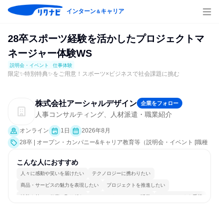
インターン
キャリア
＆
28卒スポーツ経験を活かしたプロジェクトマ
ネージャー体験WS
説明会・イベント
仕事体験
限定✨特別特典✨をご用意！スポーツ×ビジネスで社会課題に挑む
株式会社アーシャルデザイン
企業をフォロー
人事コンサルティング、人材派遣・職業紹介
オンライン
1日
2026年8月
28卒 | オープン・カンパニー&キャリア教育等（説明会・イベント [職種
研究、課題解決プログラム、会社説明会、業界研究]、仕事体験）
こんな人におすすめ
人々に感動や笑いを届けたい
テクノロジーに携わりたい
商品・サービスの魅力を表現したい
プロジェクトを推進したい
情熱を持って仕事に取り組む
コミュニケーションが活発
チームワークを重視
自分の好きな場所で働ける
多様な職種の人と関われる