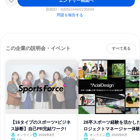
エントリー画面へ
原稿ID：
bd0fa244e010bb9d
問題を報告する
この企業の説明会・イベント
すべて見る
【16タイプのスポーツ×ビジネ
28卒スポーツ経験を活かし
ス診断】自己PR完結ワーク!
ロジェクトマネージャー体
WS
オンライン
2026年8月
オンライン
2026年8月
1日
1日