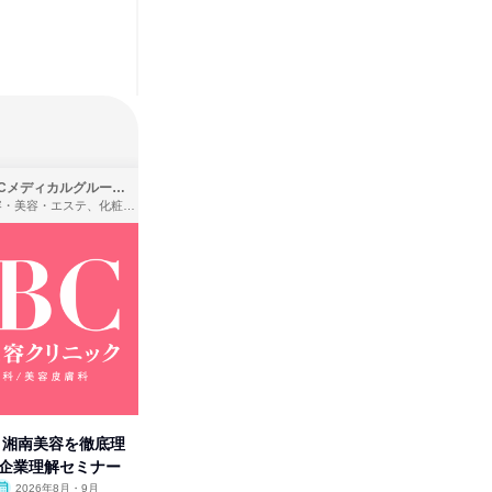
SBCメディカルグループ株式会社
株式会社バンダイ
理容・美容・エステ、化粧品・理美容用品小売、医療・病院
アパレル・繊維・スポーツメーカー、製造・メーカー、ゲーム制作・販売
卒】湘南美容を徹底理
人事の心を動かす「自己表現」
「洋服の
付企業理解セミナー
の極意/選考官の本音を動画で公
分の強み
開
2026年8月・9月
オンライン
2026年8月・9月・10
オンラ