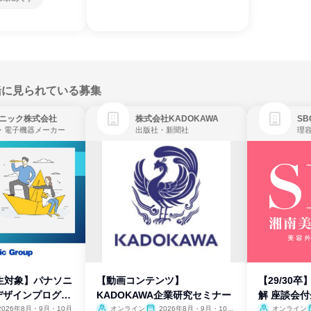
緒に見られている募集
ニック株式会社
株式会社KADOKAWA
・電子機器メーカー
出版社・新聞社
生対象】パナソニ
【動画コンテンツ】
【29/30
デザインプログラ
KADOKAWA企業研究セミナー
解 座談会
2026年8月・9月・10月
オンライン
2026年8月・9月・10
オンライン