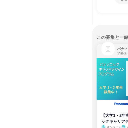
この募集と一
パナソ
半導体
【大学1・2年
ックキャリア
ム
オンライン