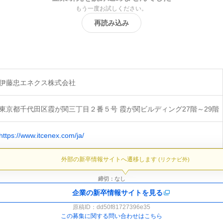
もう一度お試しください。
再読み込み
伊藤忠エネクス株式会社
東京都千代田区霞が関三丁目２番５号 霞が関ビルディング27階～29階
https://www.itcenex.com/ja/
外部の新卒情報サイトへ遷移します
(リクナビ外)
締切：なし
企業の新卒情報サイトを見る
原稿ID：
dd50f81727396e35
この募集に関する問い合わせはこちら