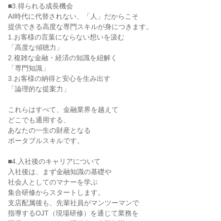
■3.得られる成長機会
AI時代に代替されない、「人」だからこそ
提供できる高度な専門スキルが身につきます。
1.お客様の言葉にならない想いを汲む
「高度な傾聴力」
2.複雑な金融・経済の知識を紐解く
「専門知識」
3.お客様の納得と安心を生み出す
「論理的な提案力」
これらはすべて、金融業界を越えて
どこでも通用する、
あなたの一生の財産となる
ポータブルスキルです。
■4.入社後のキャリアについて
入社後は、まず金融知識の基礎や
社会人としてのマナーを学ぶ
集合研修からスタートします。
支店配属後も、先輩社員がマンツーマンで
指導するOJT（現場研修）を通じて業務を