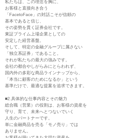
私たちは、この理念を胸に、
お客様と直接向き合う
「FacetoFace」の対話こそが信頼の
基本であると信じ、
その姿勢を貫く証券会社です。
東証プライム上場企業としての
安定した経営基盤。
そして、特定の金融グループに属さない
「独立系証券」であること。
それが私たちの最大の強みです。
会社の都合やしがらみにとらわれず、
国内外の多彩な商品ラインナップから、
「本当に顧客のためになるか」という
基準だけで、最適な提案を追求できます。
■2.具体的な仕事内容とその魅力
総合職（営業）の役割は、お客様の資産を
守り、育て、未来へとつないでいく
人生のパートナーです。
単に金融商品を売る「モノ売り」では
ありません。
お客様が築いてきた大切な資産を、