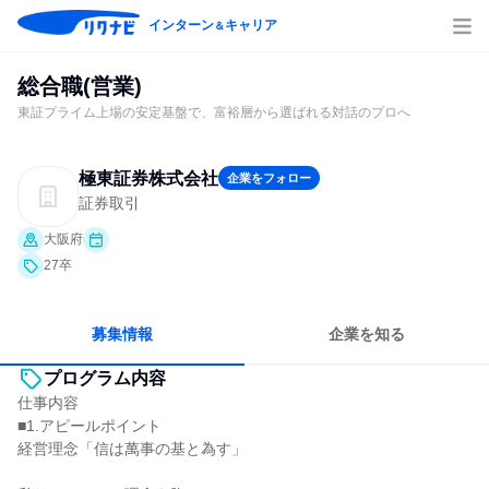
インターン
キャリア
＆
総合職(営業)
東証プライム上場の安定基盤で、富裕層から選ばれる対話のプロへ
極東証券株式会社
企業をフォロー
証券取引
大阪府
27卒
募集情報
企業を知る
プログラム内容
仕事内容
■1.アピールポイント
経営理念「信は萬事の基と為す」