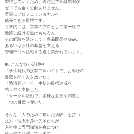
習得していくため、現時点で金融知識が
ゼロでも全く心配ありません。
着実にプロフェッショナルへ
成長できる環境です。
将来的には、営業のプロとして第一線で
活躍し続ける道はもちろん、
その経験を活かして、商品開発やM&A、
あるいは会社の基盤を支える
管理部門へ挑戦する道も拓かれています。
■5.こんな方が活躍中
「学生時代の接客アルバイトで、お客様の
要望を聞く力を磨いた」
「塾講師として、生徒の目標達成を
粘り強く支援した」
「サークル活動で、多様な意見を調整し、
一つの目標へ導いた」
そんな「人のために動いた経験」を持つ
文系・理系出身の先輩たちが、
入社後に専門知識を身につけ、
第一線で活躍しています。