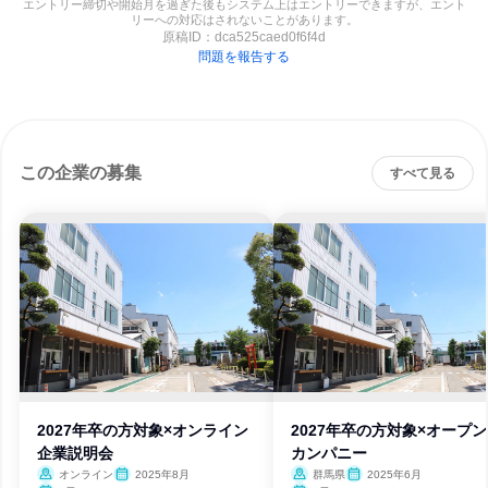
エントリー締切や開始月を過ぎた後もシステム上はエントリーできますが、エント
リーへの対応はされないことがあります。
原稿ID：
dca525caed0f6f4d
問題を報告する
この企業の募集
すべて見る
2027年卒の方対象×オンライン
2027年卒の方対象×オープ
企業説明会
カンパニー
オンライン
2025年8月
群馬県
2025年6月