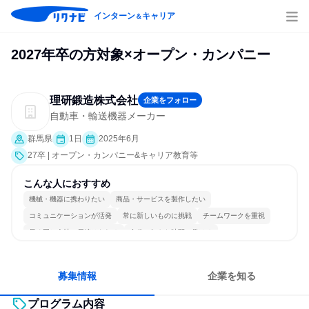
インターン
キャリア
＆
2027年卒の方対象×オープン・カンパニー
理研鍛造株式会社
企業をフォロー
自動車・輸送機器メーカー
群馬県
1日
2025年6月
27卒 | オープン・カンパニー&キャリア教育等
こんな人におすすめ
機械・機器に携わりたい
商品・サービスを製作したい
コミュニケーションが活発
常に新しいものに挑戦
チームワークを重視
長く同じ会社に居続けられる
自分の好きな時間で働ける
募集情報
企業を知る
プログラム内容