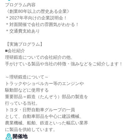
プログラム内容
《創業80年以上の歴史ある企業》
＊2027年卒向けの企業説明会！
＊対面開催で会社の雰囲気がわかる！
＊交通費支給あり
【実施プログラム】
■会社紹介
理研鍛造についての会社紹介の他、
手がけている製品や当社の特徴・強みなどをご紹介します！
～理研鍛造について～
トラックやショベルカー等のエンジンや
駆動部などに使用する
重要部品＝鍛造（たんぞう）部品の製造を
行っている当社。
トヨタ・日野自動車グループの一員
として、自動車部品を中心に建設機械、
農業機械、船舶、鉄道といった幅広い業界
に製品を供給しています。
開催地