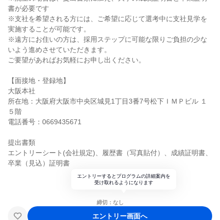
書が必要です
※支社を希望される方には、ご希望に応じて選考中に支社見学を
実施することが可能です。
※遠方にお住いの方は、採用ステップに可能な限りご負担の少な
いよう進めさせていただきます。
ご要望があればお気軽にお申し出ください。
【面接地・登録地】
大阪本社
所在地：大阪府大阪市中央区城見1丁目3番7号松下ＩＭＰビル １
５階
電話番号：0669435671
提出書類
エントリーシート(会社規定)、履歴書（写真貼付）、成績証明書、
卒業（見込）証明書
エントリーするとプログラムの詳細案内を
受け取れるようになります
締切：なし
エントリー画面へ