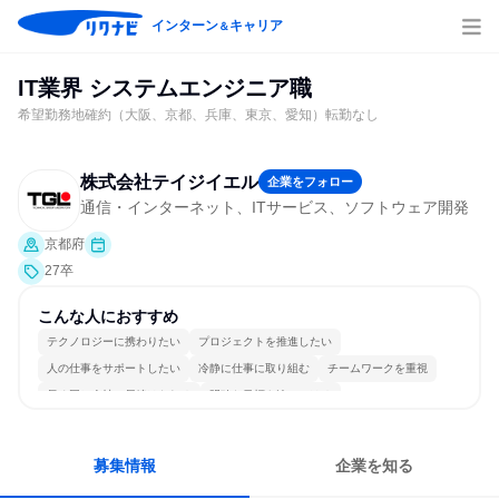
インターン
キャリア
＆
IT業界 システムエンジニア職
希望勤務地確約（大阪、京都、兵庫、東京、愛知）転勤なし
株式会社テイジイエル
企業をフォロー
通信・インターネット、ITサービス、ソフトウェア開発
京都府
27卒
こんな人におすすめ
テクノロジーに携わりたい
プロジェクトを推進したい
人の仕事をサポートしたい
冷静に仕事に取り組む
チームワークを重視
長く同じ会社に居続けられる
明確な目標を追いかける
一つの専門分野を極める
募集情報
企業を知る