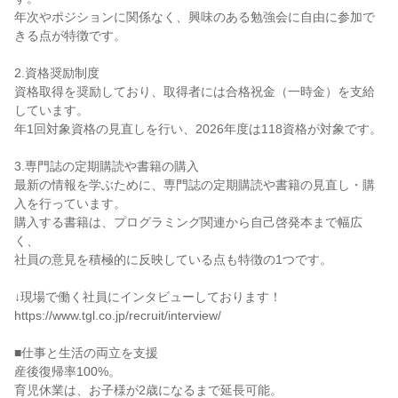
年次やポジションに関係なく、興味のある勉強会に自由に参加で
きる点が特徴です。
2.資格奨励制度
資格取得を奨励しており、取得者には合格祝金（一時金）を支給
しています。
年1回対象資格の見直しを行い、2026年度は118資格が対象です。
3.専門誌の定期購読や書籍の購入
最新の情報を学ぶために、専門誌の定期購読や書籍の見直し・購
入を行っています。
購入する書籍は、プログラミング関連から自己啓発本まで幅広
く、
社員の意見を積極的に反映している点も特徴の1つです。
↓現場で働く社員にインタビューしております！
https://www.tgl.co.jp/recruit/interview/
■仕事と生活の両立を支援
産後復帰率100%。
育児休業は、お子様が2歳になるまで延長可能。