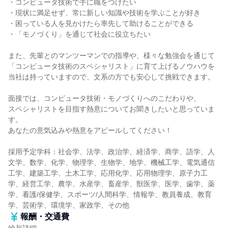
・コンピュータ技術で手に職をつけたい
・現状に満足せず、常に新しい知識や技術を学ぶことが好き
・困っている人を見かけたら率先して助けることができる
・「モノづくり」を通じて社会に役立ちたい
また、先輩とのマンツーマンでの指導や、様々な勉強会を通じて
「コンピュータ技術のスペシャリスト」に育て上げるノウハウを
当社は持っていますので、文系の方でも安心して挑戦できます。
面接では、コンピュータ技術・モノづくりへのこだわりや、
スペシャリストを目指す熱意についてお聞きしたいと思っていま
す。
あなたの意気込みや熱意をアピールしてください！
採用予定学科：社会学、法学、政治学、経済学、商学、語学、人
文学、数学、化学、物理学、生物学、地学、機械工学、電気通信
工学、建築工学、土木工学、応用化学、応用物理学、原子力工
学、経営工学、農学、水産学、畜産学、獣医学、医学、歯学、薬
学、看護/保健学、スポーツ/人間科学、情報学、教員養成、教育
学、芸術学、環境学、家政学、その他
報酬・交通費