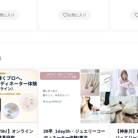
気に入り
お気に入り
集
で3h!】オンライン
28卒_1day3h・ジュエリーコー
【神奈川】B
業界研究
ディネーター体験|東京
ジュエリー