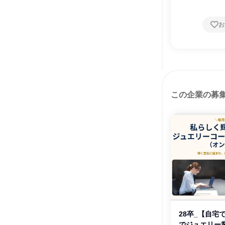
お
この企業の募
28卒_【自宅
でジュエリー