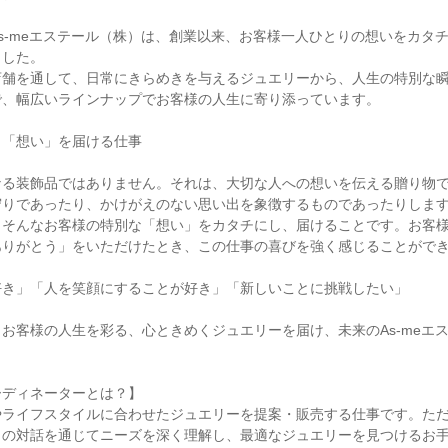
s-meエステール（株）は、創業以来、お客様一人ひとりの想いをカタ
ました。
店舗を通して、日常にきらめきを与えるジュエリーから、人生の特別な
で、幅広いラインナップでお客様の人生に寄り添っています。
く「想い」を届ける仕事
なる装飾品ではありません。それは、大切な人への想いを伝える贈り物
守りであったり、かけがえのない思い出を象徴するものであったりしま
、そんなお客様の特別な「想い」をカタチにし、届けることです。お客
ありがとう」をいただけたとき、この仕事の喜びを強く感じることがで
好き」「人を笑顔にすることが好き」「新しいことに挑戦したい」
お客様の人生を彩る、心ときめくジュエリーを届け、未来のAs-meエ
ーディネーターとは？】
やライフスタイルに合わせたジュエリーを提案・販売する仕事です。た
との対話を通じてニーズを深く理解し、最適なジュエリーを見つけるお