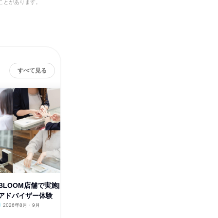
ことがあります。
すべて見る
LOOM店舗で実施|
28卒_1day3h・ジュエリーコー
28卒_1
アドバイザー体験
ディネーター体験|富山
ディネー
2026年8月・9月
富山県
2026年8月・9月・10月
群馬県
1日
1日