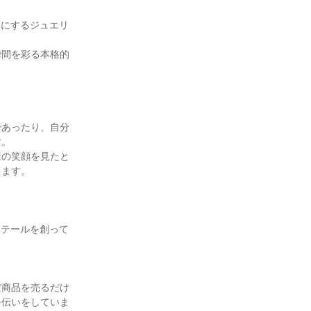
チにするジュエリ
瞬間を彩る本格的
であったり、自分
す。
様の笑顔を見たと
きます。
ステールを創って
だ商品を売るだけ
手伝いをしていま