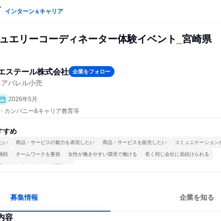
インターン
キャリア
＆
・ジュエリーコーディネーター体験イベント_宮崎県
meエステール株式会社
企業をフォロー
・アパレル小売
2026年5月
プン・カンパニー&キャリア教育等
すすめ
たい
商品・サービスの魅力を表現したい
商品・サービスを販売したい
コミュニケーション
挑戦
チームワークを重視
女性が働きやすい環境で働ける
長く同じ会社に居続けられる
極める
人とたくさん会話する
募集情報
企業を知る
内容