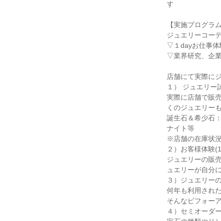
す
【実施プログラ
ジュエリーコー
▽１dayお仕事体
▽業界研究、企
店舗にて実際に
１） ジュエリー試
実際に店舗で販売
くのジュエリー
誕生石＆希少石
ナイト等
※店舗の在庫状
２）お客様体験(1
ジュエリーの販
ュエリーが自分
３）ジュエリーの
何年も利用され
そんなビフォー
４）セミオーダー