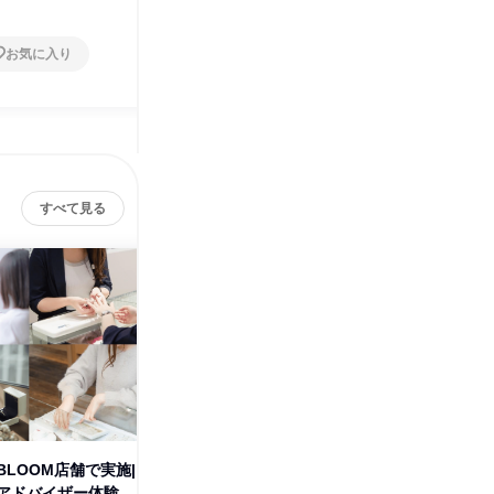
お気に入り
お気に入り
すべて見る
LOOM店舗で実施|
28卒_1day3h・ジュエリーコー
28卒_1
アドバイザー体験
ディネーター体験|京都
ディネー