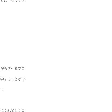
ことによってオン
ながら学べるプロ
見学することがで
せ！
がほぐれ楽しくコ