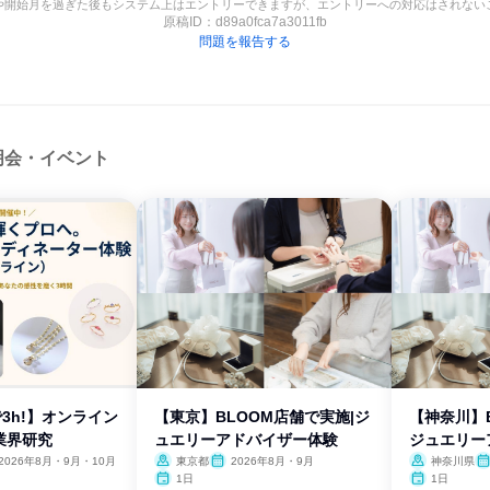
や開始月を過ぎた後もシステム上はエントリーできますが、エントリーへの対応はされない
原稿ID：
d89a0fca7a3011fb
問題を報告する
明会・イベント
で3h!】オンライン
【東京】BLOOM店舗で実施|ジ
【神奈川】B
業界研究
ュエリーアドバイザー体験
ジュエリー
2026年8月・9月・10月
東京都
2026年8月・9月
神奈川県
1日
1日