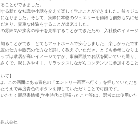
することができました。
関する新たな知識や小話を交えて楽しく学ぶことができました。益々ジ
けになりました。そして、実際に本物のジュエリーを値段も個数も気に
くださり、貴重な体験をすることが出来ました。
店の雰囲気や接客の様子を見学することができたため、入社後のイメー
を知ることができ、とてもアットホームで安心しました。楽しかったで
配置の仕方や販売の仕方など詳しく教えていただき、とても参考になり
ョップは敷居が高いイメージですが、事前面談でお話を聞いていた通り
気さくで、親しみやすく、リラックスしながらコンテンツに参加するこ
ついて】
)は、この画面にある青色の「エントリー画面へ行く」を押していただ
いたうえで再度青色のボタンを押していただくことで可能です。
いただく履歴書情報(学生時代に頑張ったこと等)は、選考には使用いた
ル株式会社