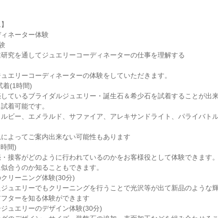
ム】
ディネーター体験
験
業研究を通してジュエリーコーディネーターの仕事を理解する
ジュエリーコーディネーターの体験をしていただきます。
着(1時間)
しているブライダルジュエリー・誕生石＆希少石を試着することが出来
も試着可能です。
：ルビー、エメラルド、サファイア、アレキサンドライト、パライバト
況によってご案内出来ない可能性もあります
時間)
売・接客がどのように行われているのかをお客様役として体験できます
に似合うのか知ることもできます。
クリーニング体験(30分)
たジュエリーでもクリーニングを行うことで光沢等が出て新品のような
アフターを知る体験ができます
ジュエリーのデザイン体験(30分)