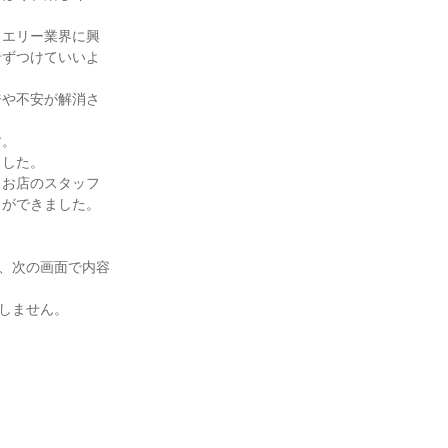
ュエリー業界に興
せずつけていいよ
ジや不安が解消さ
す。
ました。
、お店のスタッフ
とができました。
き、次の画面で内容
しません。