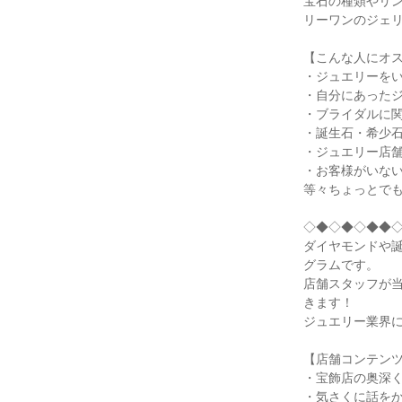
宝石の種類やリ
リーワンのジェ
【こんな人にオ
・ジュエリーを
・自分にあった
・ブライダルに
・誕生石・希少
・ジュエリー店
・お客様がいな
等々ちょっとで
◇◆◇◆◇◆◆
ダイヤモンドや
グラムです。
店舗スタッフが
きます！
ジュエリー業界
【店舗コンテン
・宝飾店の奥深
・気さくに話を