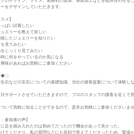
ングのデザイン、サイズ、装飾石の追加、表面加工などを組み合わせる
リーをデザインしていただきます。
ススメ】
いっぱい試着したい
ジュエリーを教えて欲しい
関係したジュエリーを知りたい
石を見てみたい
舗をじっくり見てみたい
い時に何をやっているのか気になる
も興味があればお気軽にご参加ください
◇◆◇
誕生石などの宝石についての基礎知識、当社の接客提案について体験し
当日サポートさせていただきますので、プロのスタッフの接客を近くで
について気軽に知ることができるので、是非お気軽にご参加くださいま
ツ：参加者の声】
くに足を踏み入れたのは初めてだったので機会があって良かった。
かけてくださり、私の質問などにも笑顔で答えてくださったため、緊張