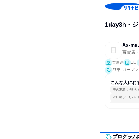
1day3h
As‐
百貨店
宮崎県
1日
27卒 | オー
こんな人にお
美の追求に携わり
常に新しいものに
一つの専門分野を
プログラム