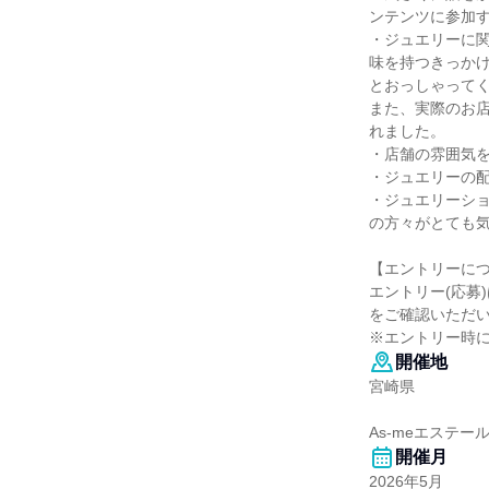
ンテンツに参加
・ジュエリーに
味を持つきっか
とおっしゃって
また、実際のお
れました。
・店舗の雰囲気
・ジュエリーの
・ジュエリーシ
の方々がとても
【エントリーに
エントリー(応募
をご確認いただ
※エントリー時に
開催地
宮崎県
As-meエステー
開催月
2026年5月