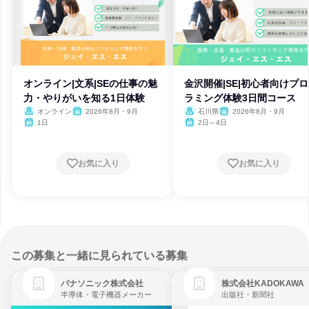
オンライン|文系|SEの仕事の魅
金沢開催|SE|初心者向けプ
力・やりがいを知る1日体験
ラミング体験3日間コース
オンライン
2026年8月・9月
石川県
2026年8月・9月
1日
2日～4日
お気に入り
お気に入り
この募集と一緒に見られている募集
パナソニック株式会社
株式会社KADOKAWA
半導体・電子機器メーカー
出版社・新聞社