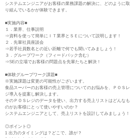
システムエンジニアがお客様の業務課題の解決に、どのように取
り組んでいるかが体験できます。
■実施内容■
１．業界、仕事説明
⇒資料を使って簡単にＩＴ業界とＳＥについて説明します！
２．先輩社員座談会
⇒若手社員数名との近い距離で何でも聞いてみましょう！
３．グループワーク（フィードバック含む）
⇒SEの立場でお客様の問題点を先輩たちと解決！
■体験グループワーク課題■
※実施課題は変更の可能性がございます。
食品スーパーのお客様の売上管理についてのお悩みを、ＰＯＳレ
ジ導入を提案し解決します。
そのＰＯＳレジのデータを使い、出力する売上リストはどんなも
のがお客様にとって使いやすいのか？
システムエンジニアとして、売上リストを設計してみましょう！
◎ポイント◎
1 出力のタイミングは？どこで、誰が？