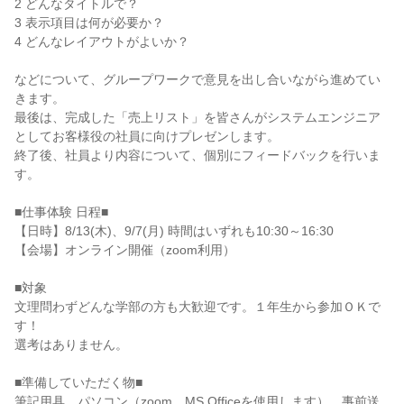
2 どんなタイトルで？
3 表示項目は何が必要か？
4 どんなレイアウトがよいか？
などについて、グループワークで意見を出し合いながら進めてい
きます。
最後は、完成した「売上リスト」を皆さんがシステムエンジニア
としてお客様役の社員に向けプレゼンします。
終了後、社員より内容について、個別にフィードバックを行いま
す。
■仕事体験 日程■
【日時】8/13(木)、9/7(月) 時間はいずれも10:30～16:30
【会場】オンライン開催（zoom利用）
■対象
文理問わずどんな学部の方も大歓迎です。１年生から参加ＯＫで
す！
選考はありません。
■準備していただく物■
筆記用具、パソコン（zoom、MS Officeを使用します）、事前送