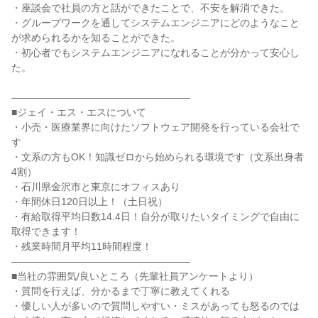
・座談会で社員の方と話ができたことで、不安を解消できた。
・グループワークを通してシステムエンジニアにどのようなこと
が求められるかを知ることができた。
・初心者でもシステムエンジニアになれることが分かって安心し
た。
――――――――――――――――――
■ジェイ・エス・エスについて
・小売・医療業界に向けたソフトウェア開発を行っている会社で
す
・文系の方もOK！知識ゼロから始められる環境です（文系出身者
4割）
・石川県金沢市と東京にオフィスあり
・年間休日120日以上！（土日祝）
・有給取得平均日数14.4日！自分が取りたいタイミングで自由に
取得できます！
・残業時間月平均11時間程度！
――――――――――――――――――
■当社の雰囲気/良いところ（先輩社員アンケートより）
・質問を行えば、分かるまで丁寧に教えてくれる
・優しい人が多いので質問しやすい・ミスがあっても怒るのでは