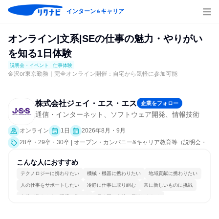
インターン
キャリア
＆
オンライン|文系|SEの仕事の魅力・やりがい
を知る1日体験
説明会・イベント
仕事体験
金沢or東京勤務｜完全オンライン開催：自宅から気軽に参加可能
株式会社ジェイ・エス・エス
企業をフォロー
通信・インターネット、ソフトウェア開発、情報技術
オンライン
1日
2026年8月・9月
28卒・29卒・30卒 | オープン・カンパニー&キャリア教育等（説明会・
イベント [職種研究、職場見学会、社員交流会、就活サポート、会社説明
会、業界研究]、仕事体験）
こんな人におすすめ
テクノロジーに携わりたい
機械・機器に携わりたい
地域貢献に携わりたい
人の仕事をサポートしたい
冷静に仕事に取り組む
常に新しいものに挑戦
女性が働きやすい環境で働ける
長く同じ会社に居続けられる
一つの専門分野を極める
人とたくさん会話する