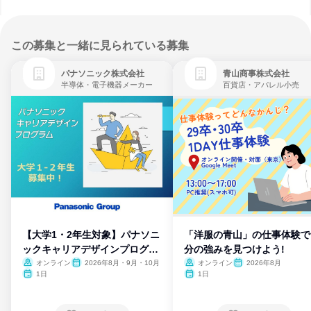
この募集と一緒に見られている募集
パナソニック株式会社
青山商事株式会社
半導体・電子機器メーカー
百貨店・アパレル小売
【大学1・2年生対象】パナソニ
「洋服の青山」の仕事体験で
ックキャリアデザインプログラ
分の強みを見つけよう!
ム
オンライン
2026年8月・9月・10月
オンライン
2026年8月
1日
1日