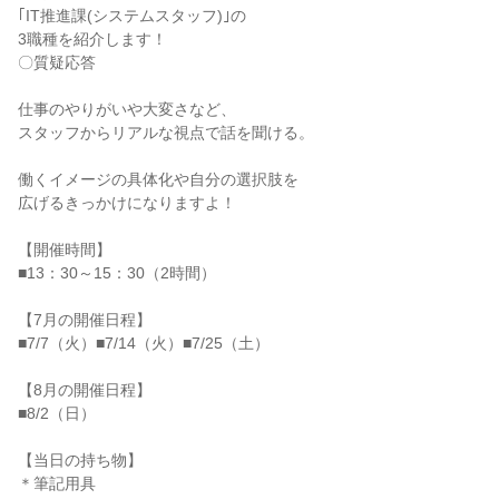
｢IT推進課(システムスタッフ)｣の
3職種を紹介します！
〇質疑応答
仕事のやりがいや大変さなど、
スタッフからリアルな視点で話を聞ける。
働くイメージの具体化や自分の選択肢を
広げるきっかけになりますよ！
【開催時間】
■13：30～15：30（2時間）
【7月の開催日程】
■7/7（火）■7/14（火）■7/25（土）
【8月の開催日程】
■8/2（日）
【当日の持ち物】
＊筆記用具