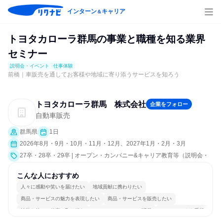
インターン
キャリア
＆
トヨタカローラ群馬の事業と職種を知る業界
セミナー
説明会・イベント
仕事体験
前橋｜車販売を通してお客様や地域に寄り添うサービスを知ろう
トヨタカローラ群馬 株式会社
企業をフォロー
自動車販売
群馬県
1日
2026年8月・9月・10月・11月・12月、2027年1月・2月・3月
27卒・28卒・29卒 | オープン・カンパニー&キャリア教育等（説明会・
イベント [職種研究、職場見学会、社員交流会、就活サポート、会社説明
会、業界研究]、仕事体験）
こんな人におすすめ
人々に感動や笑いを届けたい
地域貢献に携わりたい
商品・サービスの魅力を表現したい
商品・サービスを販売したい
情熱を持って仕事に取り組む
コミュニケーションが活発
チームワークを重視