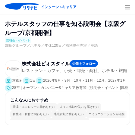
インターン
キャリア
＆
ホテルスタッフの仕事を知る説明会【京阪グ
ループ/京都開催】
説明会・イベント
京阪グループ／ホテル／年休120日／福利厚生充実／英語
株式会社ビオスタイル
企業をフォロー
レストラン・カフェ、小売・卸売・商社、ホテル・旅館
京都府
1日
2026年8月・9月・10月・11月・12月、2027年1月
28卒 | オープン・カンパニー&キャリア教育等（説明会・イベント [職種
研究、会社説明会、業界研究]）
こんな人におすすめ
環境・エコロジーに携わりたい
人々に感動や笑いを届けたい
食生活・食育に関わりたい
地域貢献に携わりたい
コミュニケーションが活発
グローバル志向が強い
長く同じ会社に居続けられる
日常的に外国語を使用する
多様な職種の人と関われる
人とたくさん会話する