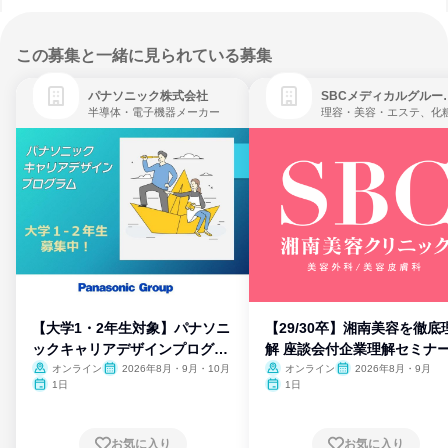
この募集と一緒に見られている募集
パナソニック株式会社
SBCメディ
半導体・電子機器メーカー
【大学1・2年生対象】パナソニ
【29/30卒】湘南美容を徹底
ックキャリアデザインプログラ
解 座談会付企業理解セミナ
ム
オンライン
2026年8月・9月・10月
オンライン
2026年8月・9月
1日
1日
お気に入り
お気に入り