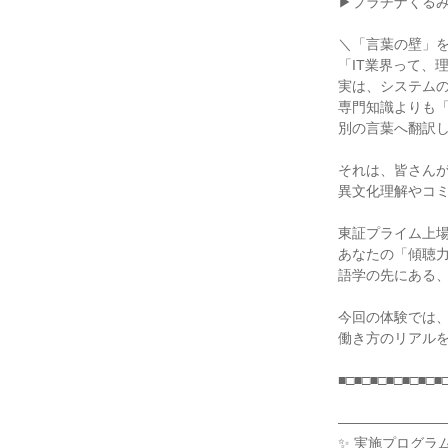
▶プラチナくる
＼「言葉の壁」を
「IT業界って、
実は、システム
専門知識よりも
別の言葉へ翻訳
それは、皆さん
異文化理解やコ
東証プライム上
あなたの「傾聴力
語学の先にある
今回の体験では
働き方のリアル
■□■□■□■□■□■□■
―――――――
✨ 実施プログラム