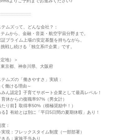
ormsよりご予約までお進みください♪
:::::::::::::::::::::::::
ステムズって、どんな会社？：
ステムから、金融・音楽・航空宇宙分野まで。
東証プライム上場の安定基盤を持ちながら、
挑戦し続ける「独立系IT企業」です。
予定地）＞
、東京都、神奈川県、大阪府
ステムズの「働きやすさ」実績：
長く働ける理由～
るみん認定】子育てサポート企業として最高レベル！
】育休からの復職率97%（男女計）
当たり前】取得率50%（積極奨励中！）
める】有給とは別に「平日5日間の夏期休暇」あり！
制度：
を実現：フレックスタイム制度（一部部署）
できる：家族手当あり