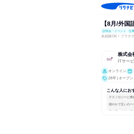
【8月/外国
説明会・イベント
仕
未経験OK！プラチ
株式会
ITサー
オンライン
28卒 | オ
仕事体験）
こんな人にお
テクノロジーに携
穏やかで互いのペ
長く同じ会社に居