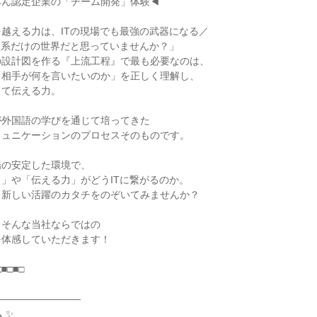
みん認定企業の「チーム開発」体験◀
越える力は、ITの現場でも最強の武器になる／
理系だけの世界だと思っていませんか？」
の設計図を作る『上流工程』で最も必要なのは、
「相手が何を言いたいのか」を正しく理解し、
して伝える力。
が外国語の学びを通じて培ってきた
ミュニケーションのプロセスそのものです。
場の安定した環境で、
」や「伝える力」がどうITに繋がるのか。
、新しい活躍のカタチをのぞいてみませんか？
、そんな当社ならではの
を体感していただきます！
□■□■□
―――――――――
 ✨