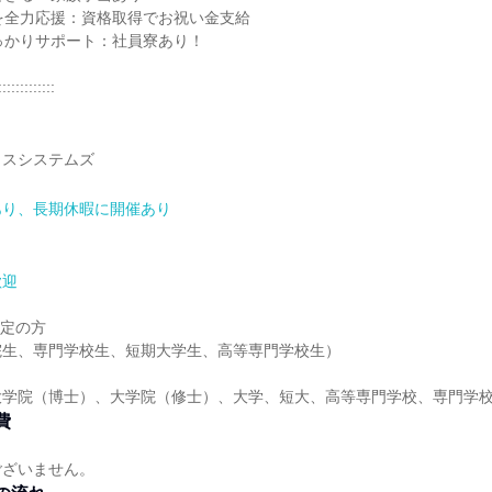
を全力応援：資格取得でお祝い金支給
っかりサポート：社員寮あり！
:::::::::::::
カスシステムズ
あり、長期休暇に開催あり
歓迎
予定の方
院生、専門学校生、短期大学生、高等専門学校生）
大学院（博士）、大学院（修士）、大学、短大、高等専門学校、専門学
費
ございません。