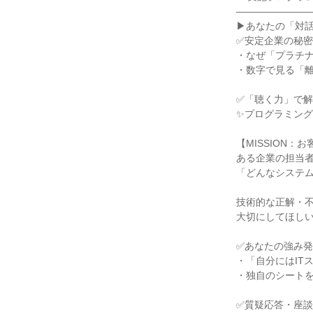
―――――――
▶あなたの「対
✅安定企業の秘
・なぜ「プラチ
・数字で見る「
✅「聴く力」で
✨プログラミン
【MISSION
ある企業の担当
「どんなシステ
技術的な正解・
大切にしてほし
✅あなたの強み
・「自分にはIT
・独自のシート
✅質疑応答・座