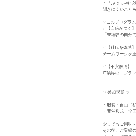
・「ぶっちゃけ
聞きにくいことも
✨このプログラムの
✅【自信がつく】
「未経験の自分
✅【社風を体感】
チームワークを
✅【不安解消】
IT業界の「ブラ
―――――――
✨ 参加形態 ✨
―――――――
・服装：自由（
・開催形式：全
少しでもご興味
その後、ご登録