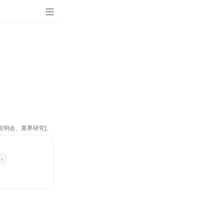
説明会、業界研究]、
い