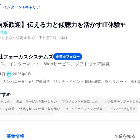
インターン
キャリア
＆
語系歓迎】伝える力と傾聴力を活かすIT体験✨
事体験
ナくるみん認定企業で「IT上流工程」体験
社フォーカスシステムズ
企業をフォロー
ビス、インターネット・Webサービス、ソフトウェア開発
1日
2026年8月
ープン・カンパニー&キャリア教育等（説明会・イベント [職種研究、就活サポート、会社
すすめ
わりたい
商品・サービスを製作したい
プロジェクトを推進したい
人の仕事をサポートした
ースを尊重
情熱を持って仕事に取り組む
コミュニケーションが活発
チームワークを重視
続けられる
人とたくさん会話する
募集情報
企業を知る