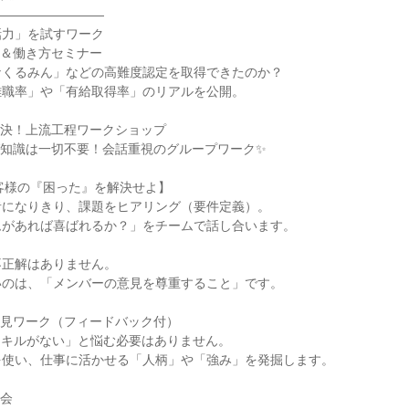
―――――――――
話力」を試すワーク
密＆働き方セミナー
ナくるみん」などの高難度認定を取得できたのか？
離職率」や「有給取得率」のリアルを公開。
解決！上流工程ワークショップ
グ知識は一切不要！会話重視のグループワーク✨
：お客様の『困った』を解決せよ】
者になりきり、課題をヒアリング（要件定義）。
ムがあれば喜ばれるか？」をチームで話し合います。
不正解はありません。
いのは、「メンバーの意見を尊重すること」です。
発見ワーク（フィードバック付）
スキルがない」と悩む必要はありません。
を使い、仕事に活かせる「人柄」や「強み」を発掘します。
談会