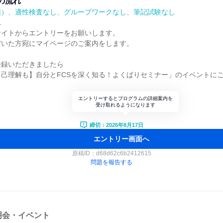
の流れ
順）、適性検査なし、グループワークなし、筆記試験なし
れ
サイトからエントリーをお願いします。
だいた方宛にマイページのご案内をします。
登録いただきましたら
己理解も】自分とFCSを深く知る！よくばりセミナー」のイベントに
エントリーするとプログラムの詳細案内を
受け取れるようになります
締切：2026年8月17日
エントリー画面へ
原稿ID：
d68d62c6b2412615
問題を報告する
明会・イベント