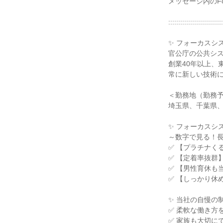
メッセージ内のF
:::::::::::::::::::::::::::
✨ フォーカスシ
官公庁の公共シ
創業40年以上、
常に新しい技術に
＜勤務地（勤務
埼玉県、千葉県
✨ フォーカスシ
～数字で見る！
✅ 【プラチナく
✅ 【定着率抜群
✅ 【男性育休も
✅ 【しっかり休
✨ 当社の自慢の
✅ 柔軟な働き方
✅ 家族も大切に