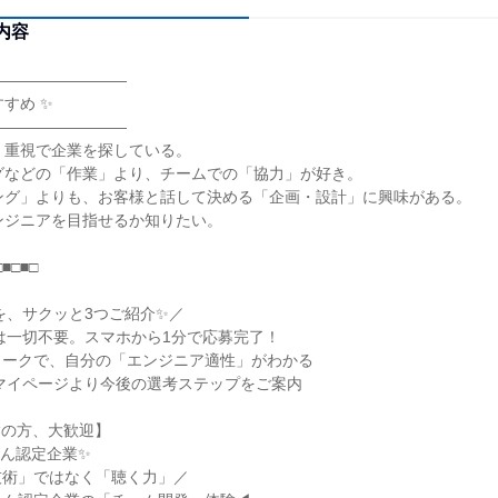
内容
―――――――――
すめ ✨
―――――――――
」重視で企業を探している。
グなどの「作業」より、チームでの「協力」が好き。
ング」よりも、お客様と話して決める「企画・設計」に興味がある。
ンジニアを目指せるか知りたい。
□■□■□
を、サクッと3つご紹介✨／
は一切不要。スマホから1分で応募完了！
ワークで、自分の「エンジニア適性」がわかる
マイページより今後の選考ステップをご案内
験の方、大歓迎】
ん認定企業✨
技術」ではなく「聴く力」／