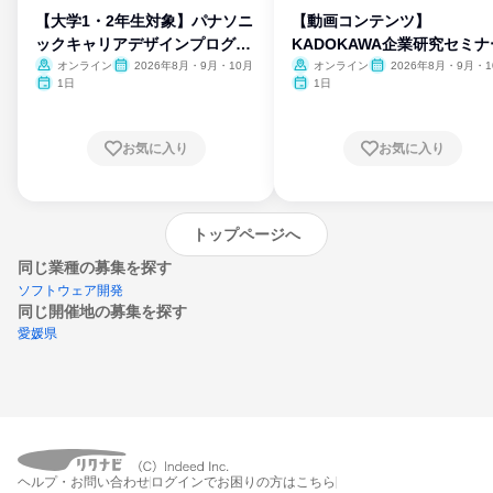
【大学1・2年生対象】パナソニ
【動画コンテンツ】
ックキャリアデザインプログラ
KADOKAWA企業研究セミナ
ム
オンライン
2026年8月・9月・10月
オンライン
2026年8月・9月・1
月・11月・12月
1日
1日
お気に入り
お気に入り
トップページへ
同じ業種の募集を探す
ソフトウェア開発
同じ開催地の募集を探す
愛媛県
エントリーするとプログラムの詳細案内を
ヘルプ・お問い合わせ
ログインでお困りの方はこちら
受け取れるようになります