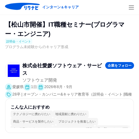
インターン
キャリア
＆
【松山市開催】IT職種セミナー(プログラマ
ー・エンジニア)
説明会・イベント
プログラム未経験からのキャリア形成
株式会社愛媛ソフトウェア・サービ
企業をフォロー
ス
ソフトウェア開発
愛媛県
1日
2026年8月・9月
28卒 | オープン・カンパニー&キャリア教育等（説明会・イベント [職種
研究、会社説明会、業界研究]）
こんな人におすすめ
テクノロジーに携わりたい
地域貢献に携わりたい
商品・サービスを製作したい
プロジェクトを推進したい
人の仕事をサポートしたい
コミュニケーションが活発
常に新しいものに挑戦
長く同じ会社に居続けられる
一つの専門分野を極める