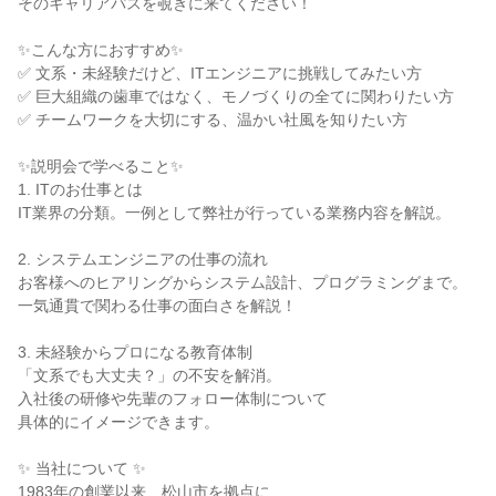
そのキャリアパスを覗きに来てください！
✨こんな方におすすめ✨
✅ 文系・未経験だけど、ITエンジニアに挑戦してみたい方
✅ 巨大組織の歯車ではなく、モノづくりの全てに関わりたい方
✅ チームワークを大切にする、温かい社風を知りたい方
✨説明会で学べること✨
1. ITのお仕事とは
IT業界の分類。一例として弊社が行っている業務内容を解説。
2. システムエンジニアの仕事の流れ
お客様へのヒアリングからシステム設計、プログラミングまで。
一気通貫で関わる仕事の面白さを解説！
3. 未経験からプロになる教育体制
「文系でも大丈夫？」の不安を解消。
入社後の研修や先輩のフォロー体制について
具体的にイメージできます。
✨ 当社について ✨
1983年の創業以来、松山市を拠点に