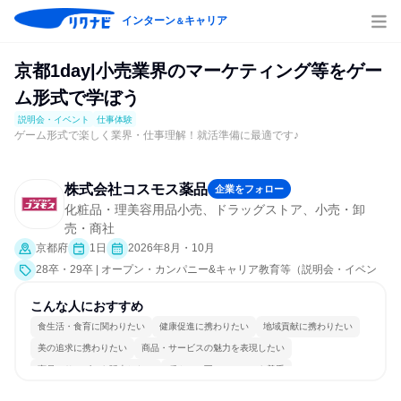
インターン
キャリア
＆
京都1day|小売業界のマーケティング等をゲー
ム形式で学ぼう
説明会・イベント
仕事体験
ゲーム形式で楽しく業界・仕事理解！就活準備に最適です♪
株式会社コスモス薬品
企業をフォロー
化粧品・理美容用品小売、ドラッグストア、小売・卸
売・商社
京都府
1日
2026年8月・10月
28卒・29卒 | オープン・カンパニー&キャリア教育等（説明会・イベン
ト [職種研究、課題解決プログラム、社員交流会、会社説明会、業界研
究]、仕事体験）
こんな人におすすめ
食生活・食育に関わりたい
健康促進に携わりたい
地域貢献に携わりたい
美の追求に携わりたい
商品・サービスの魅力を表現したい
商品・サービスを販売したい
穏やかで互いのペースを尊重
チームワークを重視
長く同じ会社に居続けられる
人とたくさん会話する