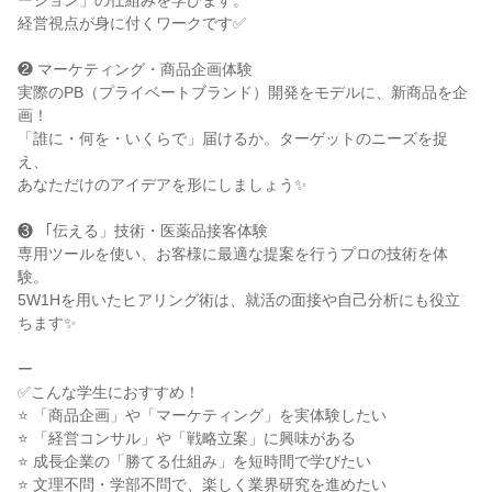
ーション」の仕組みを学びます。
経営視点が身に付くワークです✅
❷ マーケティング・商品企画体験
実際のPB（プライベートブランド）開発をモデルに、新商品を企
画！
「誰に・何を・いくらで」届けるか。ターゲットのニーズを捉
え、
あなただけのアイデアを形にしましょう✨
❸ 「伝える」技術・医薬品接客体験
専用ツールを使い、お客様に最適な提案を行うプロの技術を体
験。
5W1Hを用いたヒアリング術は、就活の面接や自己分析にも役立
ちます✨
ー
✅こんな学生におすすめ！
⭐ 「商品企画」や「マーケティング」を実体験したい
⭐ 「経営コンサル」や「戦略立案」に興味がある
⭐ 成長企業の「勝てる仕組み」を短時間で学びたい
⭐ 文理不問・学部不問で、楽しく業界研究を進めたい