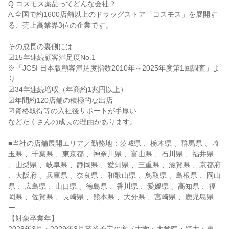
Q.コスモス薬品ってどんな会社？
A.全国で約1600店舗以上のドラッグストア「コスモス」を展開す
る、売上高業界3位の企業です。
その成長の裏側には…
☑15年連続顧客満足度No.1
※「JCSI 日本版顧客満足度指数2010年～2025年度第1回調査」よ
り
☑34年連続増収（年商約1兆円以上）
☑年間約120店舗の積極的な出店
☑資格取得等の入社後サポートが手厚い
などたくさんの成長の理由があります。
■当社の店舗展開エリア／勤務地：茨城県 、栃木県 、群馬県 、埼
玉県 、千葉県 、東京都 、神奈川県 、富山県 、石川県 、福井県
、山梨県 、岐阜県 、静岡県 、愛知県 、三重県 、滋賀県 、京都府
、大阪府 、兵庫県 、奈良県 、和歌山県 、鳥取県 、島根県 、岡山
県 、広島県 、山口県 、徳島県 、香川県 、愛媛県 、高知県 、福
岡県 、佐賀県 、長崎県 、熊本県 、大分県 、宮崎県 、鹿児島県
ー
【対象卒業年】