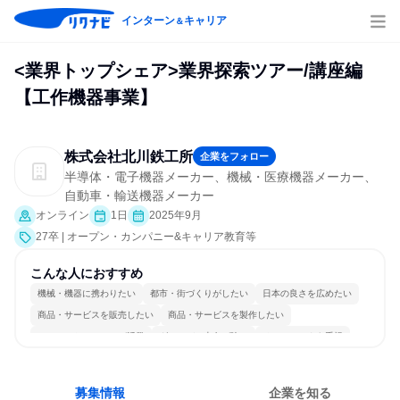
インターン
キャリア
＆
<業界トップシェア>業界探索ツアー/講座編
【工作機器事業】
株式会社北川鉄工所
企業をフォロー
半導体・電子機器メーカー、機械・医療機器メーカー、
自動車・輸送機器メーカー
オンライン
1日
2025年9月
27卒 | オープン・カンパニー&キャリア教育等
こんな人におすすめ
機械・機器に携わりたい
都市・街づくりがしたい
日本の良さを広めたい
商品・サービスを販売したい
商品・サービスを製作したい
コミュニケーションが活発
グローバル志向が強い
チームワークを重視
長く同じ会社に居続けられる
多様な職種の人と関われる
募集情報
企業を知る