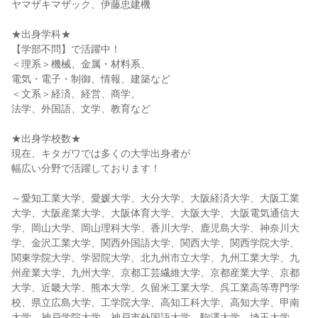
ヤマザキマザック、伊藤忠建機
★出身学科★
【学部不問】で活躍中！
＜理系＞機械、金属・材料系、
電気・電子・制御、情報、建築など
＜文系＞経済、経営、商学、
法学、外国語、文学、教育など
★出身学校数★
現在、キタガワでは多くの大学出身者が
幅広い分野で活躍しております！
～愛知工業大学、愛媛大学、大分大学、大阪経済大学、大阪工業
大学、大阪産業大学、大阪体育大学、大阪大学、大阪電気通信大
学、岡山大学、岡山理科大学、香川大学、鹿児島大学、神奈川大
学、金沢工業大学、関西外国語大学、関西大学、関西学院大学、
関東学院大学、学習院大学、北九州市立大学、九州工業大学、九
州産業大学、九州大学、京都工芸繊維大学、京都産業大学、京都
大学、近畿大学、熊本大学、久留米工業大学、呉工業高等専門学
校、県立広島大学、工学院大学、高知工科大学、高知大学、甲南
大学、神戸学院大学、神戸市外国語大学、駒澤大学、埼玉大学、