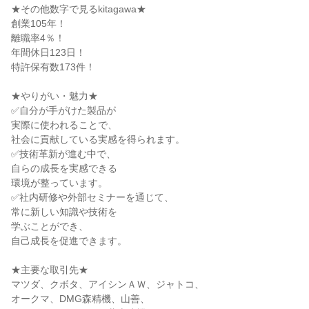
★その他数字で見るkitagawa★
創業105年！
離職率4％！
年間休日123日！
特許保有数173件！
★やりがい・魅力★
✅自分が手がけた製品が
実際に使われることで、
社会に貢献している実感を得られます。
✅技術革新が進む中で、
自らの成長を実感できる
環境が整っています。
✅社内研修や外部セミナーを通じて、
常に新しい知識や技術を
学ぶことができ、
自己成長を促進できます。
★主要な取引先★
マツダ、クボタ、アイシンＡＷ、ジャトコ、
オークマ、DMG森精機、山善、