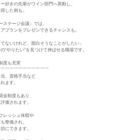
キー好きの先輩がワイン部門へ異動し、
取得した例も。
ーステージ会議」では、
リアプランをプレゼンできるチャンスも。
ってないけれど、面白そうなことがしたい」
の“やりたい”を見つけて伸ばせる職場です。
制度も充実
￣￣￣￣￣￣￣￣￣￣￣￣
手当、資格手当など
されます。
奨金制度もあり、
り評価されます。
フレッシュ休暇や
度も整備され、
大切にできます。