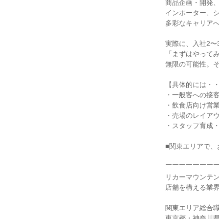
商品企画・開発、
インポーター、
多彩なキャリア
実際に、入社2〜
「まずはやって
無限の可能性。
【具体的には・
・一般客への接
・飲食店向け営
・売場のレイア
・スタッフ育成・
■関東エリアで、
￣￣￣￣￣￣￣
リカーマウンテン
店舗を構える業
関東エリア総合
東京都・神奈川