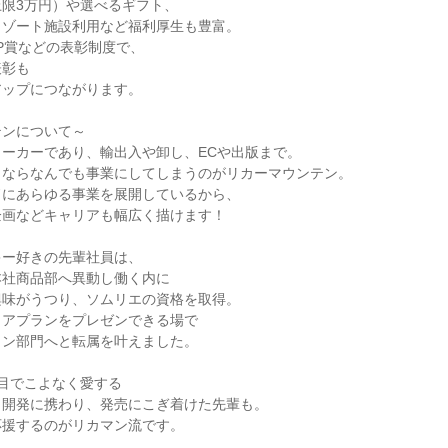
限3万円）や選べるギフト、
リゾート施設利用など福利厚生も豊富。
P賞などの表彰制度で、
表彰も
アップにつながります。
テンについて～
ーカーであり、輸出入や卸し、ECや出版まで。
とならなんでも事業にしてしまうのがリカーマウンテン。
ドにあらゆる事業を展開しているから、
企画などキャリアも幅広く描けます！
キー好きの先輩社員は、
本社商品部へ異動し働く内に
興味がうつり、ソムリエの資格を取得。
リアプランをプレゼンできる場で
イン部門へと転属を叶えました。
目でこよなく愛する
・開発に携わり、発売にこぎ着けた先輩も。
応援するのがリカマン流です。