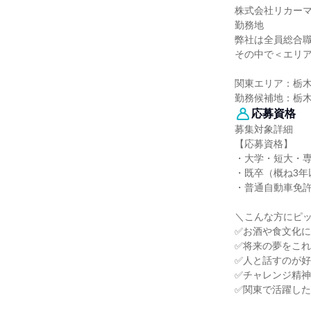
株式会社リカー
勤務地
弊社は全員総合
その中で＜エリ
関東エリア：栃
勤務候補地：栃
応募資格
募集対象詳細
【応募資格】
・大学・短大・
・既卒（概ね3年
・普通自動車免
＼こんな方にピ
✅お酒や食文化
✅将来の夢をこ
✅人と話すのが
✅チャレンジ精
✅関東で活躍し