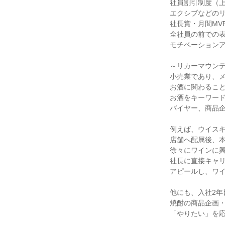
社員割引制度（上
エクシブなどの
社長賞・月間MV
全社員の前での
モチベーション
～リカーマウン
小売業であり、メ
お酒に関わるこ
お酒をキーワー
バイヤー、商品
例えば、ウイス
店舗へ配属後、
徐々にワインに
社長に直接キャ
アピールし、ワ
他にも、入社2年
焼酎の商品企画
「やりたい」を