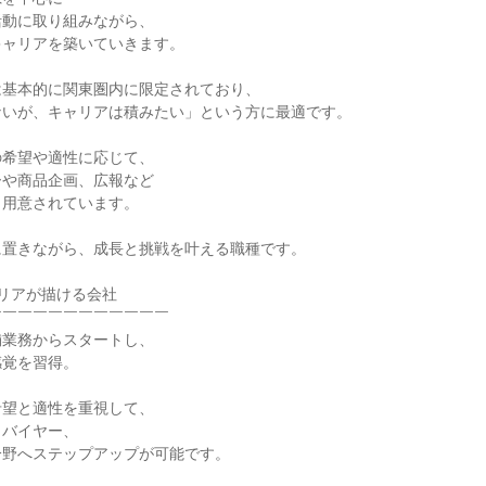
活動に取り組みながら、
キャリアを築いていきます。
は基本的に関東圏内に限定されており、
ないが、キャリアは積みたい」という方に最適です。
の希望や適性に応じて、
ーや商品企画、広報など
も用意されています。
に置きながら、成長と挑戦を叶える職種です。
リアが描ける会社
￣￣￣￣￣￣￣￣￣￣￣￣
舗業務からスタートし、
感覚を習得。
希望と適性を重視して、
、バイヤー、
分野へステップアップが可能です。