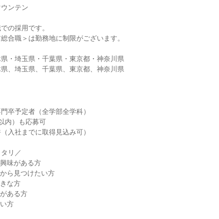
マウンテン
職での採用です。
ア総合職＞は勤務地に制限がございます。
木県・埼玉県・千葉県・東京都・神奈川県
木県、埼玉県、千葉県、東京都、神奈川県
専門卒予定者（全学部全学科）
以内）も応募可
許（入社までに取得見込み可）
ッタリ／
に興味がある方
れから見つけたい方
好きな方
神がある方
たい方