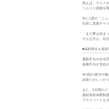
例えば、ウイス
ソムリエ資格を
年に1度の「ニュ
社長に直接キャ
「まだ夢は決ま
そんな方も、自分
■福利厚生＆表彰
￣￣￣￣￣￣￣
通勤手当や住宅
各種手当が支給
年3回の賞与や報
頑張りがしっか
また、5日間のリ
連続有給休暇制
プライベートも