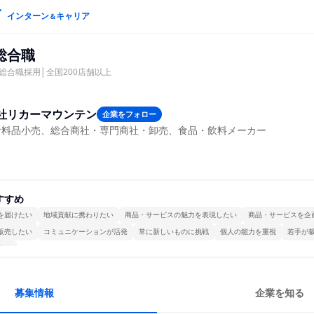
インターン
キャリア
＆
総合職
総合職採用│全国200店舗以上
社リカーマウンテン
企業をフォロー
食料品小売、総合商社・専門商社・卸売、食品・飲料メーカー
すすめ
を届けたい
地域貢献に携わりたい
商品・サービスの魅力を表現したい
商品・サービスを企
販売したい
コミュニケーションが活発
常に新しいものに挑戦
個人の能力を重視
若手が
する
募集情報
企業を知る