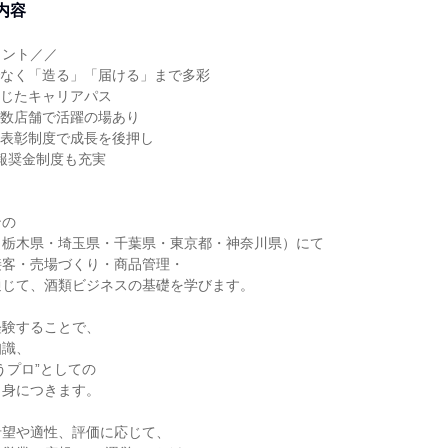
内容
イント／／
でなく「造る」「届ける」まで多彩
応じたキャリアパス
複数店舗で活躍の場あり
・表彰制度で成長を後押し
報奨金制度も充実
ンの
（栃木県・埼玉県・千葉県・東京都・神奈川県）にて
接客・売場づくり・商品管理・
通じて、酒類ビジネスの基礎を学びます。
経験することで、
知識、
うプロ”としての
と身につきます。
希望や適性、評価に応じて、