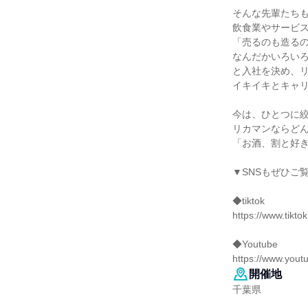
そんな先輩たち
飲食業やサービ
「売るのも造る
なんだかいろい
と入社を決め、
イキイキとキャ
今は、ひとつに
リカマンならど
「お酒、割と好
▼SNSもぜひご
◆tiktok
https://www.tikt
◆Youtube
https://www.you
開催地
千葉県