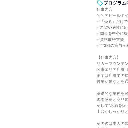
プログラム
仕事内容
＼＼アピールポ
✅「売る」だけ
✅希望や適性に
✅関東を中心に
✅資格取得支援
✅年3回の賞与＋
【仕事内容】
リカーマウンテ
関東エリア店舗
まずは店舗での
営業活動などを
基礎的な業務を
現場感覚と商品
そして“お酒を扱
土台がしっかり
その後は本人の