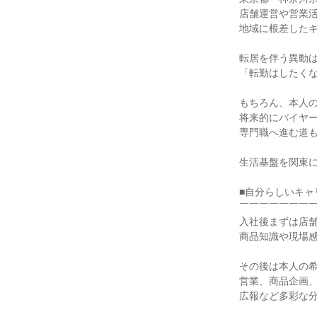
店舗運営や営業
地域に根差した
転居を伴う異動
「転勤はしたく
もちろん、本人
将来的にバイヤ
専門職へ進む道
生活基盤を関東
■自分らしいキャ
￣￣￣￣￣￣￣
入社後まずは店
商品知識や現場
その後は本人の
営業、商品企画
広報など多彩な