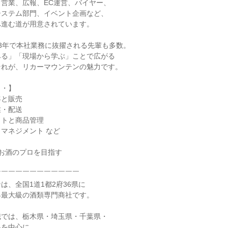
営業、広報、EC運営、バイヤー、
システム部門、イベント企画など、
へ進む道が用意されています。
3年で本社業務に抜擢される先輩も多数。
みる」「現場から学ぶ」ことで広がる
それが、リカーマウンテンの魅力です。
・・】
客と販売
業・配送
ウトと商品管理
マネジメント など
お酒のプロを目指す
￣￣￣￣￣￣￣￣￣￣￣￣
は、全国1道1都2府36県に
界最大級の酒類専門商社です。
職では、栃木県・埼玉県・千葉県・
県を中心に